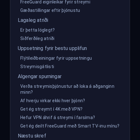
FreeGuard eiginleikar fyrir streymi
Gæðastillingar eftir þjónustu
Lagaleg atriði
Er þetta löglegt?
Siðferðileg atriði
Uppsetning fyrir bestu upplifun
Flýtileiðbeiningar fyrir uppsetningu
Streymisgátlisti
Algengar spurningar
Verða streymisþjónustur að loka á aðganginn
minn?
Af hverju virkar ekki hver þjónn?
Get ég streymt í 4K með VPN?
Hefur VPN áhrif á streymi í farsíma?
Get ég deilt FreeGuard með Smart TV-inu mínu?
Næstu skref