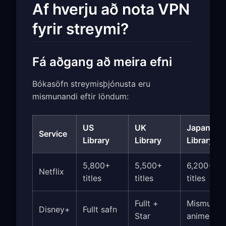
Af hverju að nota VPN
fyrir streymi?
Fá aðgang að meira efni
Bókasöfn streymisþjónusta eru
mismunandi eftir löndum:
US
UK
Japan
Service
Library
Library
Library
5,800+
5,500+
6,200+
Netflix
titles
titles
titles
Fullt +
Mismunan
Disney+
Fullt safn
Star
anime