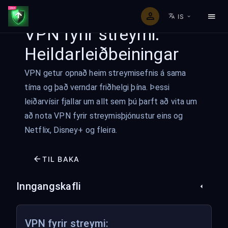
IS
VPN fyrir streymi:
Heildarleiðbeiningar
VPN getur opnað heim streymisefnis á sama
tíma og það verndar friðhelgi þína. Þessi
leiðarvísir fjallar um allt sem þú þarft að vita um
að nota VPN fyrir streymisþjónustur eins og
Netflix, Disney+ og fleira.
TIL BAKA
Inngangskafli
VPN fyrir streymi: