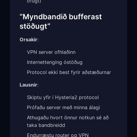
öfugt)
“Myndbandið bufferast
stöðugt”
Orsakir
:
VPN server ofhlaðinn
Internettenging óstöðug
Protocol ekki best fyrir aðstæðurnar
Lausnir
:
Skiptu yfir í Hysteria2 protocol
Prófaðu server með minna álagi
Athugaðu hvort önnur notkun sé að
taka bandbreidd
Endurræstu router og VPN