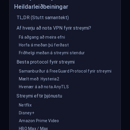
Heildarleiðbeiningar
TL;DR (Stutt samantekt)
Af hverju að nota VPN fyrir streymi?
Fá aðgang að meira efni
Horfa á meðan þú ferðast
Friðhelgi meðan á streymi stendur
Besta protocol fyrir streymi
Samanburður á FreeGuard Protocol fyrir streymi
Mælt með: Hysteria2
Hvenær á að nota AnyTLS
Streymi eftir þjónustu
Netflix
Disney+
Amazon Prime Video
HBO Max / Max