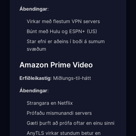
Ábendingar
:
Virkar með flestum VPN servers
Búnt með Hulu og ESPN+ (US)
Star efni er aðeins í boði á sumum
svæðum
Amazon Prime Video
Erfiðleikastig
: Miðlungs-til-hátt
Ábendingar
:
Strangara en Netflix
Prófaðu mismunandi servers
Gæti þurft að prófa oftar en einu sinni
AnyTLS virkar stundum betur en