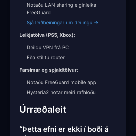
Notaðu LAN sharing eiginleika
FreeGuard
Sjá leiðbeiningar um deilingu →
Leikjatölva (PS5, Xbox)
:
Deildu VPN frá PC
Eða stilltu router
Farsímar og spjaldtölvur
:
Notaðu FreeGuard mobile app
Hysteria2 notar meiri rafhlöðu
Úrræðaleit
“Þetta efni er ekki í boði á