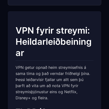
VPN fyrir streymi:
Heildarleiðbeining
ar
VPN getur opnað heim streymisefnis á
sama tíma og það verndar friðhelgi þína.
Þessi leiðarvísir fjallar um allt sem þú
þarft að vita um að nota VPN fyrir
streymisþjónustur eins og Netflix,
Disney+ og fleira.