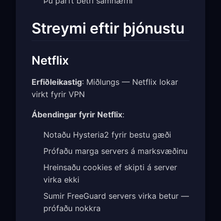
Þú þarft betri samhæfni
Streymi eftir þjónustu
Netflix
Erfiðleikastig
: Miðlungs — Netflix lokar
virkt fyrir VPN
Ábendingar fyrir Netflix
:
Notaðu Hysteria2 fyrir bestu gæði
Prófaðu marga servers á marksvæðinu
Hreinsaðu cookies ef skipti á server
virka ekki
Sumir FreeGuard servers virka betur —
prófaðu nokkra