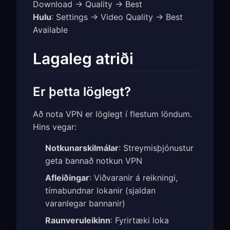
Download → Quality → Best
Hulu
: Settings → Video Quality → Best
Available
Lagaleg atriði
Er þetta löglegt?
Að nota VPN er löglegt í flestum löndum.
Hins vegar:
Notkunarskilmálar
: Streymisþjónustur
geta bannað notkun VPN
Afleiðingar
: Viðvaranir á reikningi,
tímabundnar lokanir (sjaldan
varanlegar bannanir)
Raunveruleikinn
: Fyrirtæki loka