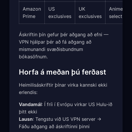
Amazon
US
UK
Anime
Prime
exclusives
exclusives
selection
Áskriftin þín gefur þér aðgang að efni —
VPN hjálpar þér að fá aðgang að
mismunandi svæðisbundnum
bókasöfnum.
Horfa á meðan þú ferðast
Heimilisáskriftir þínar virka kannski ekki
erlendis:
Vandamál
: Í fríi í Evrópu virkar US Hulu-ið
þitt ekki
Lausn
: Tengstu við US VPN server →
Fáðu aðgang að áskriftinni þinni