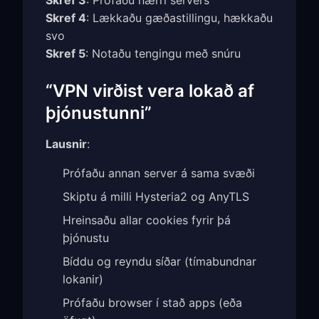
Skref 4
: Lækkaðu gæðastillingu, hækkaðu
svo
Skref 5
: Notaðu tengingu með snúru
“VPN virðist vera lokað af
þjónustunni”
Lausnir
:
Prófaðu annan server á sama svæði
Skiptu á milli Hysteria2 og AnyTLS
Hreinsaðu allar cookies fyrir þá
þjónustu
Bíddu og reyndu síðar (tímabundnar
lokanir)
Prófaðu browser í stað apps (eða