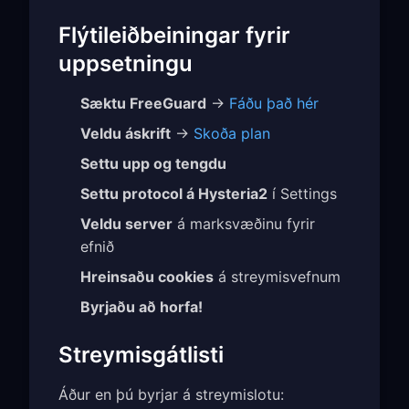
Flýtileiðbeiningar fyrir
uppsetningu
Sæktu FreeGuard
→
Fáðu það hér
Veldu áskrift
→
Skoða plan
Settu upp og tengdu
Settu protocol á Hysteria2
í Settings
Veldu server
á marksvæðinu fyrir
efnið
Hreinsaðu cookies
á streymisvefnum
Byrjaðu að horfa!
Streymisgátlisti
Áður en þú byrjar á streymislotu: