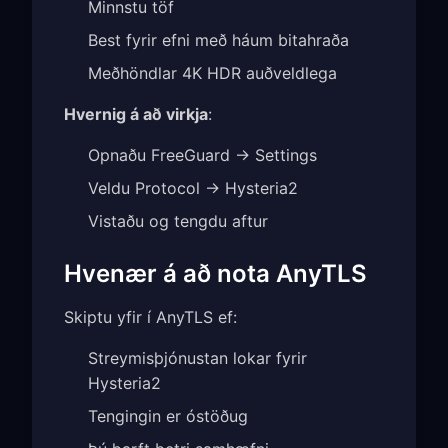
Minnstu töf
Best fyrir efni með háum bitahraða
Meðhöndlar 4K HDR auðveldlega
Hvernig á að virkja
:
Opnaðu FreeGuard → Settings
Veldu Protocol → Hysteria2
Vistaðu og tengdu aftur
Hvenær á að nota AnyTLS
Skiptu yfir í AnyTLS ef:
Streymisþjónustan lokar fyrir
Hysteria2
Tengingin er óstöðug