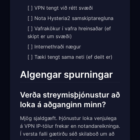
[ ] VPN tengt við rétt svæði
[ ] Nota Hysteria2 samskiptaregluna
[ ] Vafrakökur í vafra hreinsaðar (ef
skipt er um svæði)
[ ] Internethraði nægur
[ ] Tæki tengt sama neti (ef deilt er)
Algengar spurningar
Verða streymisþjónustur að
loka á aðganginn minn?
Mjög sjaldgæft. Þjónustur loka venjulega
á VPN IP-tölur frekar en notandareikninga.
Í versta falli gætirðu séð skilaboð um að