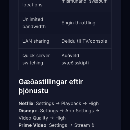
mismunandi svæðum
locations
Unlimited
Engin throttling
bandwidth
LAN sharing
Deildu til TV/console
Quick server
Auðveld
switching
svæðisskipti
Gæðastillingar eftir
þjónustu
Netflix
: Settings → Playback → High
Disney+
: Settings → App Settings →
Video Quality → High
Prime Video
: Settings → Stream &