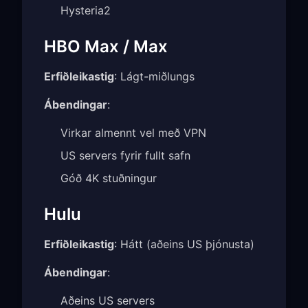
Hysteria2
HBO Max / Max
Erfiðleikastig
: Lágt-miðlungs
Ábendingar
:
Virkar almennt vel með VPN
US servers fyrir fullt safn
Góð 4K stuðningur
Hulu
Erfiðleikastig
: Hátt (aðeins US þjónusta)
Ábendingar
:
Aðeins US servers