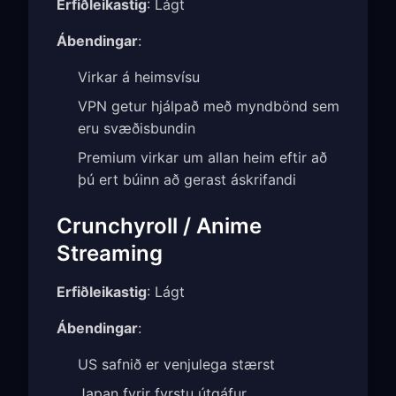
Erfiðleikastig
: Lágt
Ábendingar
:
Virkar á heimsvísu
VPN getur hjálpað með myndbönd sem
eru svæðisbundin
Premium virkar um allan heim eftir að
þú ert búinn að gerast áskrifandi
Crunchyroll / Anime
Streaming
Erfiðleikastig
: Lágt
Ábendingar
:
US safnið er venjulega stærst
Japan fyrir fyrstu útgáfur