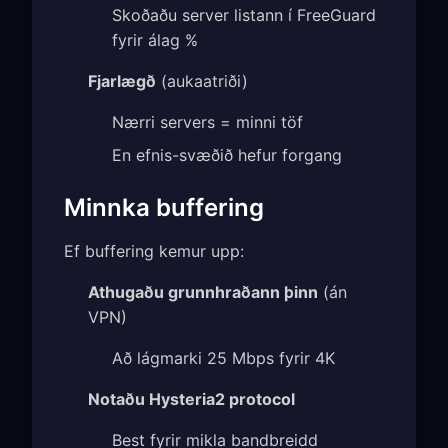
Skoðaðu server listann í FreeGuard
fyrir álag %
Fjarlægð
(aukaatriði)
Nærri servers = minni töf
En efnis-svæðið hefur forgang
Minnka buffering
Ef buffering kemur upp:
Athugaðu grunnhraðann þinn
(án
VPN)
Að lágmarki 25 Mbps fyrir 4K
Notaðu Hysteria2 protocol
Best fyrir mikla bandbreidd