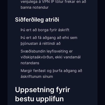
venjulega á VPN IP tölur frekar en að
banna notendur
Siðferðileg atriði
Þú ert að borga fyrir áskrift
Þú ert að fá aðgang að efni sem
þjónustan á réttindi að
Svæðisbundin leyfisveiting er
viðskiptaákvörðun, ekki vandamál
notandans
Margir ferðast og þurfa aðgang að
áskriftunum sínum
Uppsetning fyrir
bestu upplifun