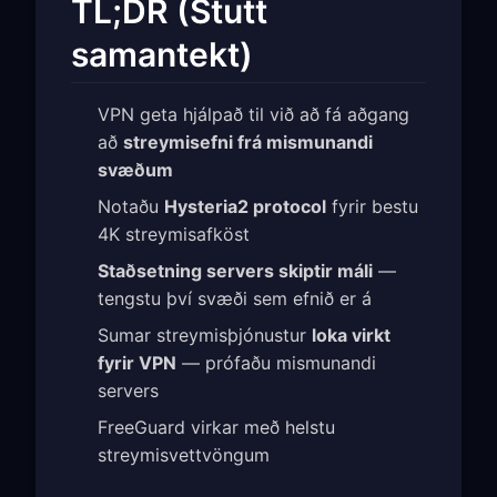
TL;DR (Stutt
samantekt)
VPN geta hjálpað til við að fá aðgang
að
streymisefni frá mismunandi
svæðum
Notaðu
Hysteria2 protocol
fyrir bestu
4K streymisafköst
Staðsetning servers skiptir máli
—
tengstu því svæði sem efnið er á
Sumar streymisþjónustur
loka virkt
fyrir VPN
— prófaðu mismunandi
servers
FreeGuard virkar með helstu
streymisvettvöngum