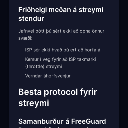
Friðhelgi meðan á streymi
stendur
Jafnvel þótt þú sért ekki að opna önnur
svæði:
ISP sér ekki hvað þú ert að horfa á
Kemur í veg fyrir að ISP takmarki
(throttle) streymi
Verndar áhorfsvenjur
Besta protocol fyrir
streymi
Samanburður á FreeGuard