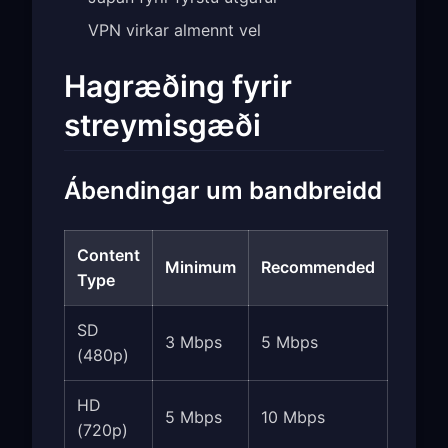
VPN virkar almennt vel
Hagræðing fyrir
streymisgæði
Ábendingar um bandbreidd
Content
Minimum
Recommended
Type
SD
3 Mbps
5 Mbps
(480p)
HD
5 Mbps
10 Mbps
(720p)