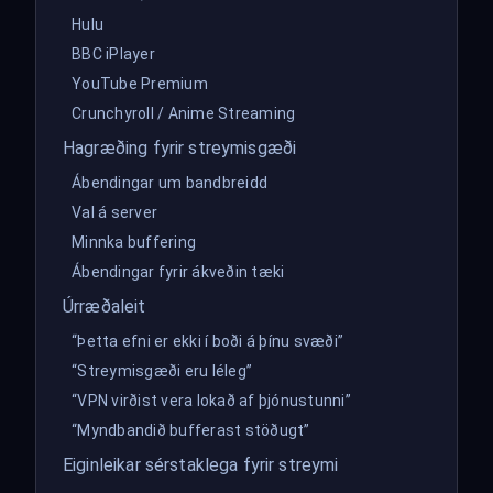
Hulu
BBC iPlayer
YouTube Premium
Crunchyroll / Anime Streaming
Hagræðing fyrir streymisgæði
Ábendingar um bandbreidd
Val á server
Minnka buffering
Ábendingar fyrir ákveðin tæki
Úrræðaleit
“Þetta efni er ekki í boði á þínu svæði”
“Streymisgæði eru léleg”
“VPN virðist vera lokað af þjónustunni”
“Myndbandið bufferast stöðugt”
Eiginleikar sérstaklega fyrir streymi