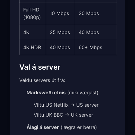
Full HD
10 Mbps
20 Mbps
(1080p)
4K
25 Mbps
40 Mbps
4K HDR
40 Mbps
60+ Mbps
Val á server
Veldu servers út frá:
Marksvæði efnis
(mikilvægast)
Viltu US Netflix → US server
Viltu UK BBC → UK server
Álagi á server
(lægra er betra)