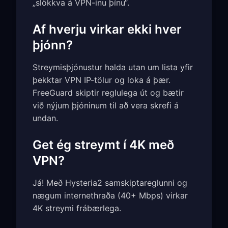
„slökkva á VPN-inu þínu“.
Af hverju virkar ekki hver
þjónn?
Streymisþjónustur halda utan um lista yfir
þekktar VPN IP-tölur og loka á þær.
FreeGuard skiptir reglulega út og bætir
við nýjum þjóninum til að vera skrefi á
undan.
Get ég streymt í 4K með
VPN?
Já! Með Hysteria2 samskiptareglunni og
nægum internethraða (40+ Mbps) virkar
4K streymi frábærlega.