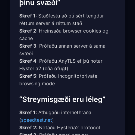
þínu svæði”
Skref 1
: Staðfestu að þú sért tengdur
réttum server á réttum stað
Skref 2
: Hreinsaðu browser cookies og
cache
Skref 3
: Prófaðu annan server á sama
svæði
Skref 4
: Prófaðu AnyTLS ef þú notar
Hysteria2 (eða öfugt)
Skref 5
: Prófaðu incognito/private
browsing mode
“Streymisgæði eru léleg”
Skref 1
: Athugaðu internethraða
(
speedtest.net
)
Skref 2
: Notaðu Hysteria2 protocol
Skref 3
: Prófaðu nærri servers