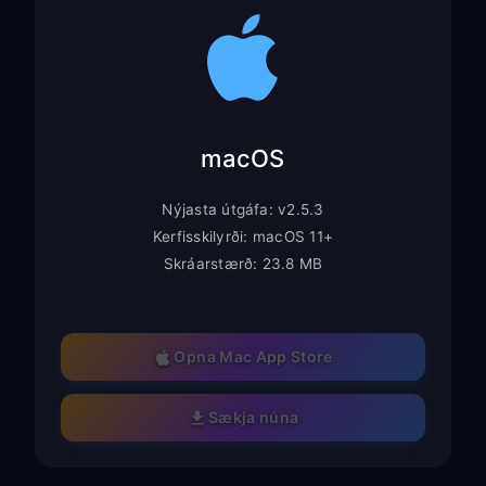
macOS
Nýjasta útgáfa: v2.5.3
Kerfisskilyrði: macOS 11+
Skráarstærð: 23.8 MB
Opna Mac App Store
Sækja núna