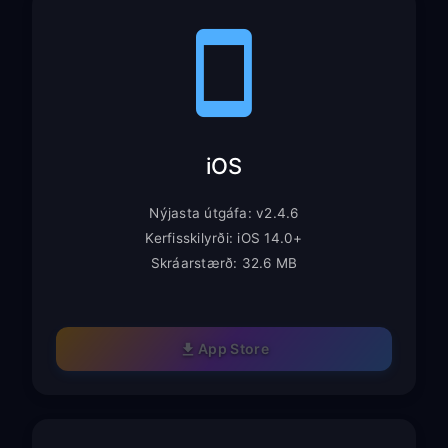
iOS
Nýjasta útgáfa: v2.4.6
Kerfisskilyrði: iOS 14.0+
Skráarstærð: 32.6 MB
App Store