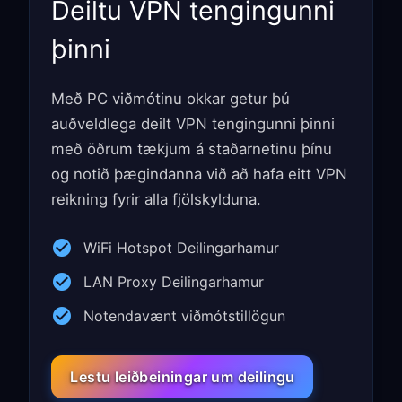
Deiltu VPN tengingunni
þinni
Með PC viðmótinu okkar getur þú
auðveldlega deilt VPN tengingunni þinni
með öðrum tækjum á staðarnetinu þínu
og notið þægindanna við að hafa eitt VPN
reikning fyrir alla fjölskylduna.
WiFi Hotspot Deilingarhamur
LAN Proxy Deilingarhamur
Notendavænt viðmótstillögun
Lestu leiðbeiningar um deilingu