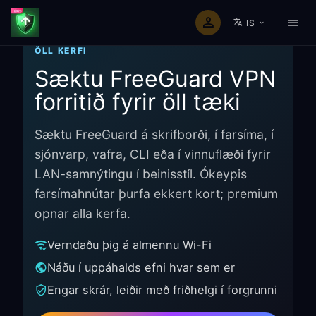
IS
ÖLL KERFI
Sæktu FreeGuard VPN
forritið fyrir öll tæki
Sæktu FreeGuard á skrifborði, í farsíma, í
sjónvarp, vafra, CLI eða í vinnuflæði fyrir
LAN-samnýtingu í beinisstíl. Ókeypis
farsímahnútar þurfa ekkert kort; premium
opnar alla kerfa.
Verndaðu þig á almennu Wi-Fi
Náðu í uppáhalds efni hvar sem er
Engar skrár, leiðir með friðhelgi í forgrunni