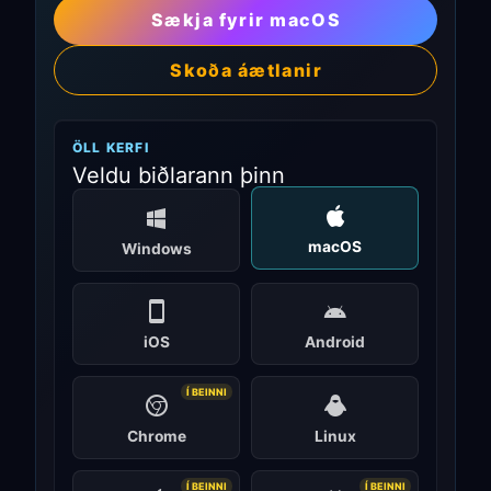
Sækja fyrir macOS
Skoða áætlanir
ÖLL KERFI
Veldu biðlarann þinn
macOS
Windows
iOS
Android
Í BEINNI
Chrome
Linux
Í BEINNI
Í BEINNI