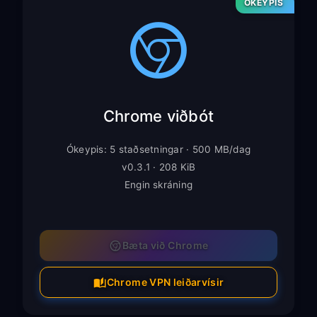
ÓKEYPIS
Chrome viðbót
Ókeypis: 5 staðsetningar · 500 MB/dag
v0.3.1 · 208 KiB
Engin skráning
Bæta við Chrome
Chrome VPN leiðarvísir