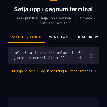
Setja upp í gegnum terminal
Ein skipun til að setja upp FreeGuard CLI á hvaða
vettvangi sem er
MACOS / LINUX
WINDOWS
HOMEBREW
curl -fsSL https://downloadcli.fre
eguardvpn.com/cli/install.sh | sh
Full skjölun fyrir CLI og uppsetning AI umboðsmanns