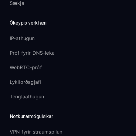
Sækja
Ókeypis verkfæri
IP-athugun
Próf fyrir DNS-leka
WebRTC-próf
Lykilorðagjafi
Tenglaathugun
Notkunarmöguleikar
VPN fyrir straumspilun