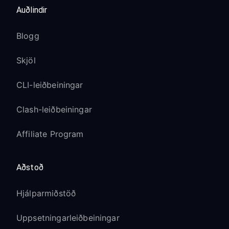
Auðlindir
Blogg
Skjöl
CLI-leiðbeiningar
Clash-leiðbeiningar
Affiliate Program
Aðstoð
Hjálparmiðstöð
Uppsetningarleiðbeiningar