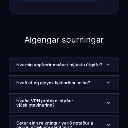
Algengar spurningar
Hvernig uppfærir maður í nýjustu útgáfu?
Hvað ef ég gleymi lykilorðinu mínu?
Hvaða VPN prótókol styður
viðskiptavinurinn?
Getur einn reikningur verið notaður á
mörgum tækjum samtímis?