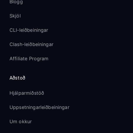
Blogg
Skjöl
CLI-leiðbeiningar
Clash-leiðbeiningar
Affiliate Program
Aðstoð
Hjálparmiðstöð
Uppsetningarleiðbeiningar
Um okkur