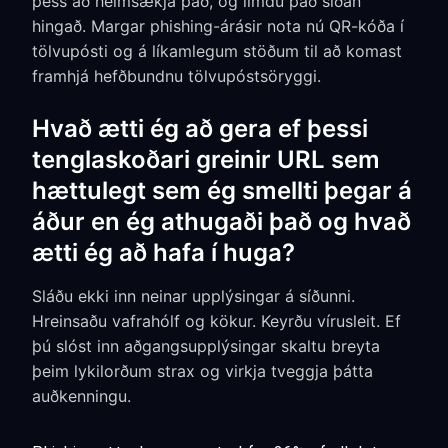
þess að heimsækja það, og límdu það síðan
hingað. Margar phishing-árásir nota nú QR-kóða í
tölvupósti og á líkamlegum stöðum til að komast
framhjá hefðbundnu tölvupóstsöryggi.
Hvað ætti ég að gera ef þessi
tenglaskoðari greinir URL sem
hættulegt sem ég smellti þegar á
áður en ég athugaði það og hvað
ætti ég að hafa í huga?
Sláðu ekki inn neinar upplýsingar á síðunni.
Hreinsaðu vafrahólf og kökur. Keyrðu vírusleit. Ef
þú slóst inn aðgangsupplýsingar skaltu breyta
þeim lykilorðum strax og virkja tveggja þátta
auðkenningu.