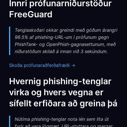
Innri prófunarniðurstöður
FreeGuard
Tenglaskoðari okkar greindi með góðum árangri
98.5% af phishing-URL-um í prófunum gegn
PhishTank- og OpenPhish-gagnasettunum, með
niðurstöðum skilað á innan við 3 sekúndum.
Skoða prófunaraðferðafræði →
Hvernig phishing-tenglar
virka og hvers vegna er
sífellt erfiðara að greina þá
Nútíma phishing-tenglar nota lén sem líta út
fyrir að vera lögmæt, URL-styttara og margar