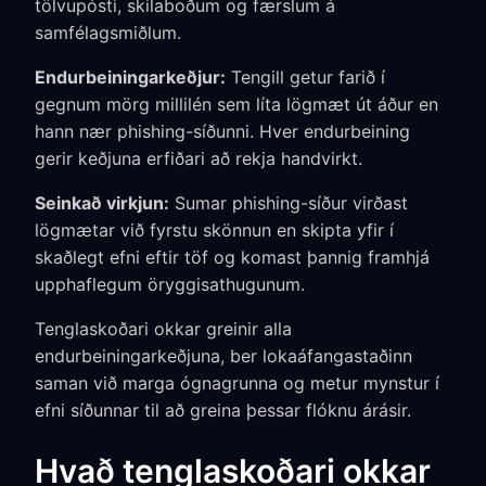
tölvupósti, skilaboðum og færslum á
samfélagsmiðlum.
Endurbeiningarkeðjur:
Tengill getur farið í
gegnum mörg millilén sem líta lögmæt út áður en
hann nær phishing-síðunni. Hver endurbeining
gerir keðjuna erfiðari að rekja handvirkt.
Seinkað virkjun:
Sumar phishing-síður virðast
lögmætar við fyrstu skönnun en skipta yfir í
skaðlegt efni eftir töf og komast þannig framhjá
upphaflegum öryggisathugunum.
Tenglaskoðari okkar greinir alla
endurbeiningarkeðjuna, ber lokaáfangastaðinn
saman við marga ógnagrunna og metur mynstur í
efni síðunnar til að greina þessar flóknu árásir.
Hvað tenglaskoðari okkar