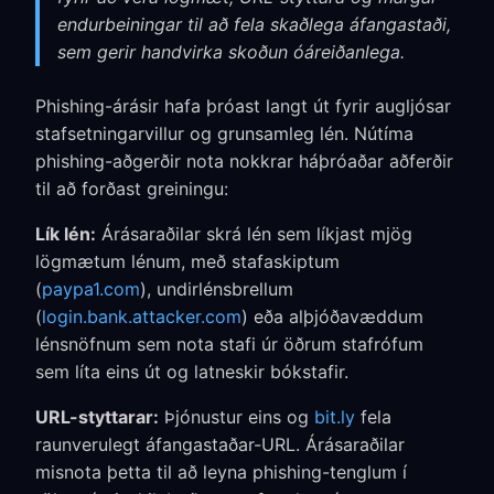
endurbeiningar til að fela skaðlega áfangastaði,
sem gerir handvirka skoðun óáreiðanlega.
Phishing-árásir hafa þróast langt út fyrir augljósar
stafsetningarvillur og grunsamleg lén. Nútíma
phishing-aðgerðir nota nokkrar háþróaðar aðferðir
til að forðast greiningu:
Lík lén:
Árásaraðilar skrá lén sem líkjast mjög
lögmætum lénum, með stafaskiptum
(
paypa1.com
), undirlénsbrellum
(
login.bank.attacker.com
) eða alþjóðavæddum
lénsnöfnum sem nota stafi úr öðrum stafrófum
sem líta eins út og latneskir bókstafir.
URL-styttarar:
Þjónustur eins og
bit.ly
fela
raunverulegt áfangastaðar-URL. Árásaraðilar
misnota þetta til að leyna phishing-tenglum í