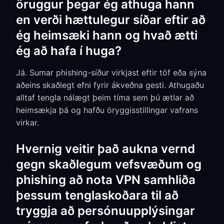
öruggur þegar ég athuga hann
en verði hættulegur síðar eftir að
ég heimsæki hann og hvað ætti
ég að hafa í huga?
Já. Sumar phishing-síður virkjast eftir töf eða sýna
aðeins skaðlegt efni fyrir ákveðna gesti. Athugaðu
alltaf tengla nálægt þeim tíma sem þú ætlar að
heimsækja þá og hafðu öryggisstillingar vafrans
virkar.
Hvernig veitir það aukna vernd
gegn skaðlegum vefsvæðum og
phishing að nota VPN samhliða
þessum tenglaskoðara til að
tryggja að persónuupplýsingar