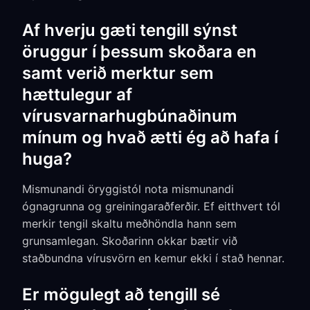
Af hverju gæti tengill sýnst
öruggur í þessum skoðara en
samt verið merktur sem
hættulegur af
vírusvarnarhugbúnaðinum
mínum og hvað ætti ég að hafa í
huga?
Mismunandi öryggistól nota mismunandi
ógnagrunna og greiningaraðferðir. Ef eitthvert tól
merkir tengil skaltu meðhöndla hann sem
grunsamlegan. Skoðarinn okkar bætir við
staðbundna vírusvörn en kemur ekki í stað hennar.
Er mögulegt að tengill sé