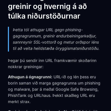
greinir og hvernig á að
túlka niðurstöðurnar
Þetta tól athugar URL gegn phishing-
gagnagrunnum, greinir endurbeiningarkeðjur,
sannreynir SSL-vottorð og metur orðspor léns
til að veita heildstæða öryggismatsniðurstöðu.
Þegar þú sendir inn URL framkvæmir skoðarinn
nokkrar greiningar:
Athugun á ógnagrunni:
URL-ið og lén þess eru
borin saman við marga gagnagrunna um phishing
og malware, þar á meðal Google Safe Browsing,
PhishTank og URLhaus. Þekkt skaðleg URL eru
merkt strax.