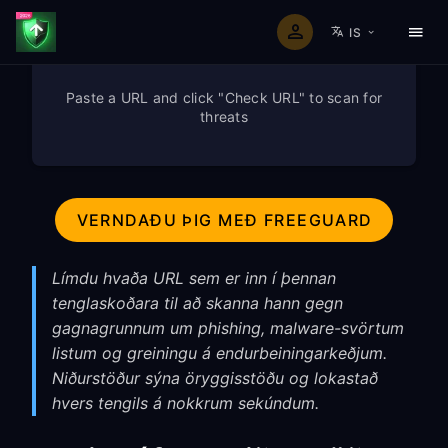
IS
Paste a URL and click "Check URL" to scan for
threats
VERNDAÐU ÞIG MEÐ FREEGUARD
Límdu hvaða URL sem er inn í þennan
tenglaskoðara til að skanna hann gegn
gagnagrunnum um phishing, malware-svörtum
listum og greiningu á endurbeiningarkeðjum.
Niðurstöður sýna öryggisstöðu og lokastað
hvers tengils á nokkrum sekúndum.