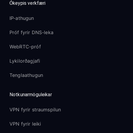
Ókeypis verkfæri
IP-athugun
Próf fyrir DNS-leka
WebRTC-próf
Lykilorðagjafi
Tenglaathugun
Notkunarmöguleikar
VPN fyrir straumspilun
VPN fyrir leiki