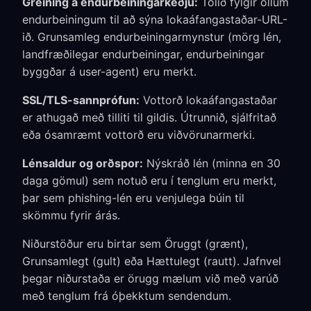
Greining á endurbeiningarkeðju:
Tólið fylgir öllum
endurbeiningum til að sýna lokaáfangastaðar-URL-
ið. Grunsamleg endurbeiningarmynstur (mörg lén,
landfræðilegar endurbeiningar, endurbeiningar
byggðar á user-agent) eru merkt.
SSL/TLS-sannprófun:
Vottorð lokaáfangastaðar
er athugað með tilliti til gildis. Útrunnið, sjálfritað
eða ósamræmt vottorð eru viðvörunarmerki.
Lénsaldur og orðspor:
Nýskráð lén (minna en 30
daga gömul) sem notuð eru í tenglum eru merkt,
þar sem phishing-lén eru venjulega búin til
skömmu fyrir árás.
Niðurstöður eru birtar sem Öruggt (grænt),
Grunsamlegt (gult) eða Hættulegt (rautt). Jafnvel
þegar niðurstaða er örugg mælum við með varúð
með tenglum frá óþekktum sendendum.