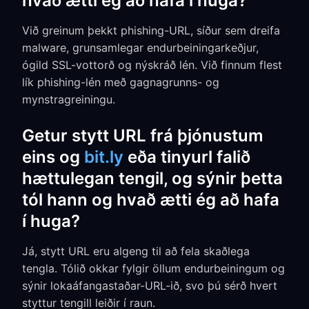
hvað ætti ég að hafa í huga?
Við greinum þekkt phishing-URL, síður sem dreifa
malware, grunsamlegar endurbeiningarkeðjur,
ógild SSL-vottorð og nýskráð lén. Við finnum flest
lík phishing-lén með gagnagrunns- og
mynstragreiningu.
Getur stytt URL frá þjónustum
eins og
bit.ly
eða tinyurl falið
hættulegan tengil, og sýnir þetta
tól hann og hvað ætti ég að hafa
í huga?
Já, stytt URL eru algeng til að fela skaðlega
tengla. Tólið okkar fylgir öllum endurbeiningum og
sýnir lokaáfangastaðar-URL-ið, svo þú sérð hvert
styttur tengill leiðir í raun.