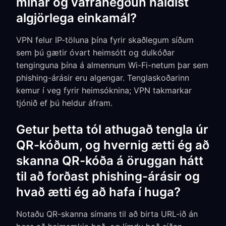
mínar og vafrahegðun haldist
algjörlega einkamál?
VPN felur IP-töluna þína fyrir skaðlegum síðum
sem þú gætir óvart heimsótt og dulkóðar
tenginguna þína á almennum Wi-Fi-netum þar sem
phishing-árásir eru algengar. Tenglaskoðarinn
kemur í veg fyrir heimsóknina; VPN takmarkar
tjónið ef þú heldur áfram.
Getur þetta tól athugað tengla úr
QR-kóðum, og hvernig ætti ég að
skanna QR-kóða á öruggan hátt
til að forðast phishing-árásir og
hvað ætti ég að hafa í huga?
Notaðu QR-skanna símans til að birta URL-ið án