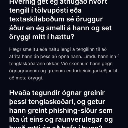
Hvernig get ég athugað hvort
tengill í tölvupósti eða
textaskilaboðum sé öruggur
áður en ég smelli á hann og set
öryggi mitt í hættu?
Hægrismelltu eða haltu lengi á tengilinn til að
afrita hann án þess að opna hann. Límdu hann inn í
tenglaskoðarann okkar. Við skönnum hann gegn
ógnagrunnum og greinum endurbeiningarkeðjur til
að meta öryggi.
Hvaða tegundir ógnar greinir
þessi tenglaskoðari, og getur
hann greint phishing-síður sem
líta út eins og raunverulegar og