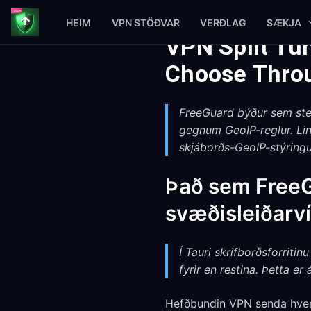
HEIM
VPN STÖÐVAR
VERÐLAG
SÆKJA
VPN Split Tun
Choose Thro
FreeGuard býður sem ste
gegnum GeoIP-reglur. Lin
skjáborðs-GeoIP-stýringu
Það sem FreeGu
svæðisleiðarví
Í Tauri skrifborðsforritin
fyrir en restina. Þetta er
Hefðbundin VPN senda hvert 