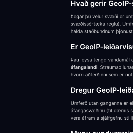
Hvað gerir GeoIP
Þegar þú velur svæði er um
svæðissértæka reglu). Umfer
halda staðbundnum þjónust
Er GeoIP-leiðarv
Þau leysa tengd vandamál e
áfangalandi
. Straumspiluna
hvorri aðferðinni sem er not
Dregur GeoIP-leið
Umferð utan ganganna er ek
áfangasvæðinu (til dæmis s
vera áfram á sjálfgefnu still