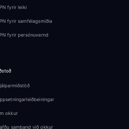
PN fyrir leiki
PN fyrir samfélagsmiðla
PN fyrir persónuvernd
ðstoð
jálparmiðstöð
ppsetningarleiðbeiningar
m okkur
afðu samband við okkur