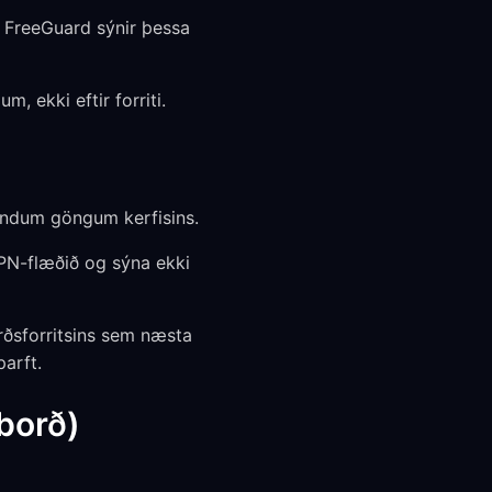
it FreeGuard sýnir þessa
, ekki eftir forriti.
eindum göngum kerfisins.
PN-flæðið og sýna ekki
orðsforritsins sem næsta
þarft.
borð)