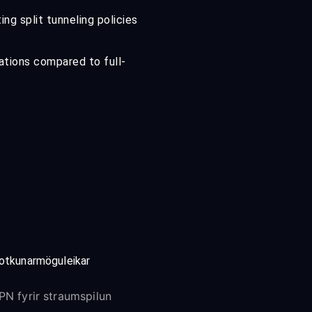
g split tunneling policies
ations compared to full-
otkunarmöguleikar
PN fyrir straumspilun