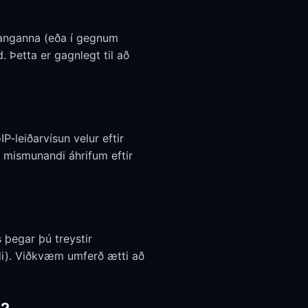
ganganna (eða í gegnum
 Þetta er gagnlegt til að
IP-leiðarvísun velur eftir
 mismunandi áhrifum eftir
 þegar þú treystir
di). Viðkvæm umferð ætti að