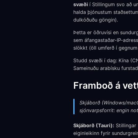
svæði
í Stillingum svo að u
halda þjónustum staðsettum
dulkóðuðu göngin).
Þetta er öðruvísi en sundurg
sem áfangastaðar-IP-adressa
slökkt (öll umferð í gegnum
Studd svæði í dag: Kína (CN)
Sameinuðu arabísku fursta
Framboð á vett
Skjáborð (Windows/macOS
sjónvarpsforrit: engin n
Skjáborð (Tauri):
Stillingar
eiginleikinn fyrir sundurgr