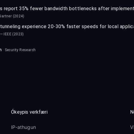
 report 35% fewer bandwidth bottlenecks after implementin
Gartner (2024)
tunneling experience 20-30% faster speeds for local applic
— IEEE (2023)
m
· Security Research
Ókeypis verkfæri
N
IP-athugun
V