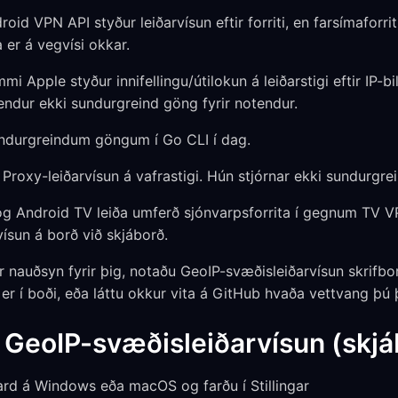
oid VPN API styður leiðarvísun eftir forriti, en farsímaforr
a er á vegvísi okkar.
Apple styður innifellingu/útilokun á leiðarstigi eftir IP-bilum
endur ekki sundurgreind göng fyrir notendur.
undurgreindum göngum í Go CLI í dag.
Proxy-leiðarvísun á vafrastigi. Hún stjórnar ekki sundurgr
g Android TV leiða umferð sjónvarpsforrita í gegnum TV V
ísun á borð við skjáborð.
lgjör nauðsyn fyrir þig, notaðu GeoIP-svæðisleiðarvísun skrifb
er í boði, eða láttu okkur vita á GitHub hvaða vettvang þú 
 GeoIP-svæðisleiðarvísun (skjá
d á Windows eða macOS og farðu í Stillingar