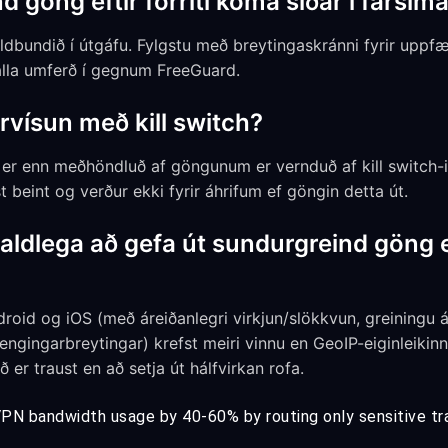
göng eftir forriti koma síðar í farsím
ldbundið í útgáfu. Fylgstu með breytingaskránni fyrir uppfær
alla umferð í gegnum FreeGuard.
rvísun með kill switch?
 er enn meðhöndluð af göngunum er vernduð af kill switch-
 beint og verður ekki fyrir áhrifum ef göngin detta út.
aldlega að gefa út sundurgreind göng eft
roid og iOS (með áreiðanlegri virkjun/slökkvun, greiningu 
tengingarbreytingar) krefst meiri vinnu en GeoIP-eiginleikinn
 er traust en að setja út hálfvirkan rofa.
VPN bandwidth usage by 40-60% by routing only sensitive tr