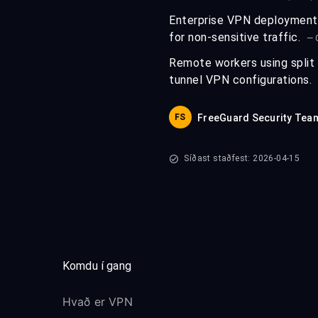
Enterprise VPN deployments
for non-sensitive traffic.
— 
Remote workers using split 
tunnel VPN configurations.
FS
FreeGuard Security Tea
Síðast staðfest: 2026-04-15
Komdu í gang
Hvað er VPN