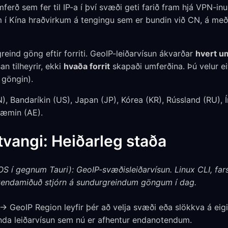
mferð sem fer til IP-a í því svæði geti farið fram hjá VPN-in
 í Kína hraðvirkum á tengingu sem er bundin við CN, á með
reind göng eftir forriti. GeoIP-leiðarvísun ákvarðar
hvert u
n tilheyrir, ekki
hvaða forrit
skapaði umferðina. Þú velur eit
 göngin).
, Bandaríkin (US), Japan (JP), Kórea (KR), Rússland (RU), Ír
dæmin (AE).
vangi: Heiðarleg staða
 í gegnum Tauri): GeoIP-svæðisleiðarvísun. Linux CLI, far
otendamiðuð stjórn á sundurgreindum göngum í dag.
 → GeoIP Region leyfir þér að velja svæði eða slökkva á eigi
einda leiðarvísun sem nú er afhentur endanotendum.