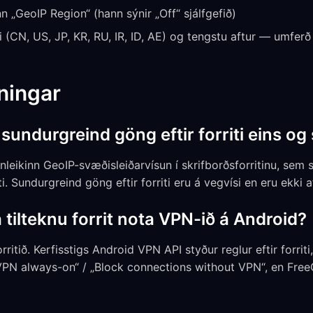
nn „GeoIP Region“ (hann sýnir „Off“ sjálfgefið)
 (CN, US, JP, KR, RU, IR, ID, AE) og tengstu aftur — umferð
ningar
sundurgreind göng eftir forriti eins 
inleikinn GeoIP-svæðisleiðarvísun í skrifborðsforritinu, sem s
iti. Sundurgreind göng eftir forriti eru á vegvísi en eru ekki a
 tilteknu forrit nota VPN-ið á Android?
itið. Kerfisstigs Android VPN API styður reglur eftir forriti
PN always-on“ / „Block connections without VPN“, en Free