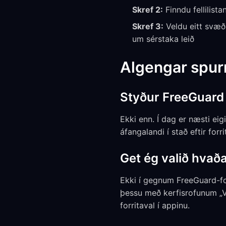
Skref 2:
Finndu fellilista
Skref 3:
Veldu eitt svæði
um sérstaka leið
Algengar spur
Styður FreeGuard 
Ekki enn. Í dag er næsti eig
áfangalandi í stað eftir forr
Get ég valið hvaða
Ekki í gegnum FreeGuard-forr
þessu með kerfisrofunum „V
forritaval í appinu.