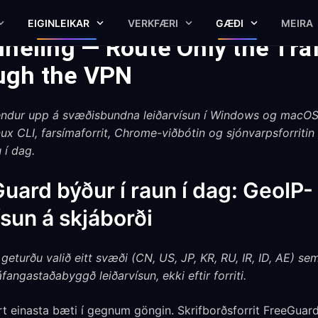
EIGINLEIKAR
VERKFÆRI
GÆÐI
MEIRA
neling — Route Only the Tra
ugh the VPN
ndur upp á svæðisbundna leiðarvísun í Windows og macOS 
ux CLI, farsímaforrit, Chrome-viðbótin og sjónvarpsforriti
 í dag.
ard býður í raun í dag: GeoIP-
sun á skjáborði
u geturðu valið eitt svæði (CN, US, JP, KR, RU, IR, ID, AE) se
 áfangastaðabyggð leiðarvísun, ekki eftir forriti.
einasta bæti í gegnum göngin. Skrifborðsforrit FreeGuard 