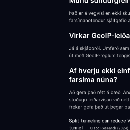
Munu sundurgreind 
Það er á vegvísi en ekki sku
farsímanotendur sjálfgefið 
Virkar GeoIP-leiða
Já á skjáborði. Umferð sem
út með GeoIP-reglum tengist
Af hverju ekki einf
farsíma núna?
Að gera það rétt á bæði And
stöðugri leiðarvísun við net
frekar gefa það út þegar það
Split tunneling can reduce 
tunnel.
— Cisco Research (2024)