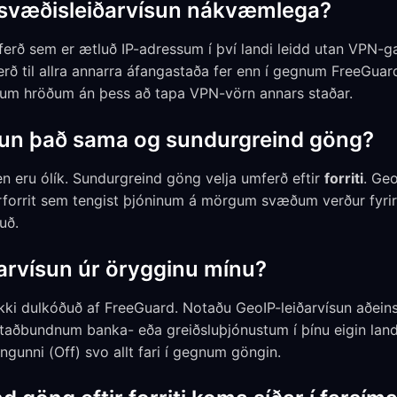
-svæðisleiðarvísun nákvæmlega?
ferð sem er ætluð IP-adressum í því landi leidd utan VPN-
ð til allra annarra áfangastaða fer enn í gegnum FreeGuard.
um hröðum án þess að tapa VPN-vörn annars staðar.
ísun það sama og sundurgreind göng?
n eru ólík. Sundurgreind göng velja umferð eftir
forriti
. Geo
rforrit sem tengist þjóninum á mörgum svæðum verður fyrir
uð.
arvísun úr örygginu mínu?
ki dulkóðuð af FreeGuard. Notaðu GeoIP-leiðarvísun aðeins
taðbundnum banka- eða greiðsluþjónustum í þínu eigin lan
ingunni (Off) svo allt fari í gegnum göngin.