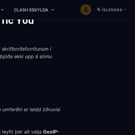
CLASH SSKYLDA
ÍSLENSKA
ffic You
skrifborðsforritunum í
n bjóða ekki upp á sömu
m umferðin er leidd öðruvísi
leyfir þér að velja
GeoIP-