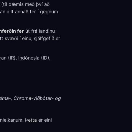
u (til dæmis með því að
an allt annað fer í gegnum
mferðin fer
út frá landinu
t svæði í einu; sjálfgefið er
an (IR), Indónesía (ID),
síma-, Chrome-viðbótar- og
nleikanum. Þetta er eini