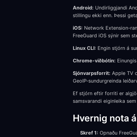
Android:
Undirliggjandi Andr
stillingu ekki enn. Þessi get
iOS:
Network Extension-rammi 
FreeGuard iOS sýnir sem st
Linux CLI:
Engin stjórn á s
Chrome-viðbótin:
Einungis 
Sjónvarpsforrit:
Apple TV o
GeoIP-sundurgreinda leiðarv
Ef stjórn eftir forriti er a
samsvarandi eiginleika sem 
Hvernig nota á
Skref 1:
Opnaðu FreeGuar