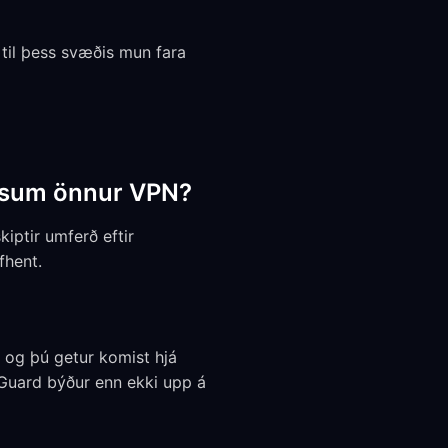
 til þess svæðis mun fara
og sum önnur VPN?
kiptir umferð eftir
fhent.
, og þú getur komist hjá
Guard býður enn ekki upp á