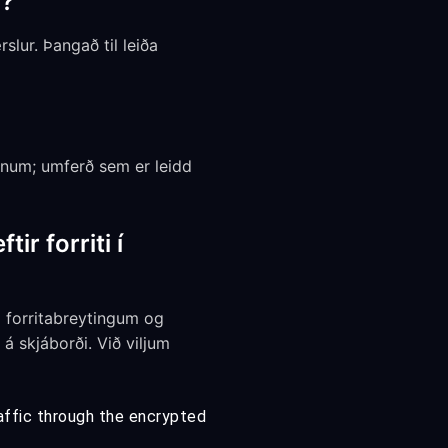
a?
slur. Þangað til leiða
inum; umferð sem er leidd
ir forriti í
á forritabreytingum og
 á skjáborði. Við viljum
affic through the encrypted