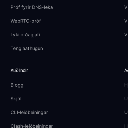
Próf fyrir DNS-leka
V
WebRTC-próf
V
Lykilorðagjafi
V
Tenglaathugun
Auðlindir
A
Blogg
H
Skjöl
U
CLI-leiðbeiningar
U
Clash-leiðbeiningar
H