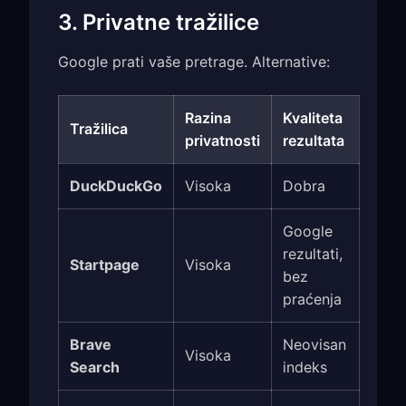
3. Privatne tražilice
Google prati vaše pretrage. Alternative:
Razina
Kvaliteta
Tražilica
privatnosti
rezultata
DuckDuckGo
Visoka
Dobra
Google
rezultati,
Startpage
Visoka
bez
praćenja
Brave
Neovisan
Visoka
Search
indeks