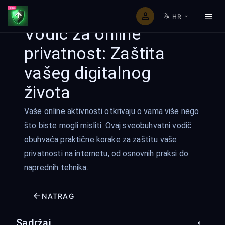
HR
Vodič za online
privatnost: Zaštita
vašeg digitalnog
života
Vaše online aktivnosti otkrivaju o vama više nego
što biste mogli misliti. Ovaj sveobuhvatni vodič
obuhvaća praktične korake za zaštitu vaše
privatnosti na internetu, od osnovnih praksi do
naprednih tehnika.
NATRAG
Sadržaj