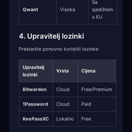
Sa
Qwant
Visoka
sjedištem
u EU
4. Upravitelj lozinki
Prestanite ponovno koristiti lozinke:
Upravitelj
Vrsta
Cijena
lozinki
Bitwarden
Cloud
Free/Premium
1Password
Cloud
Paid
KeePassXC
Lokalno
Free