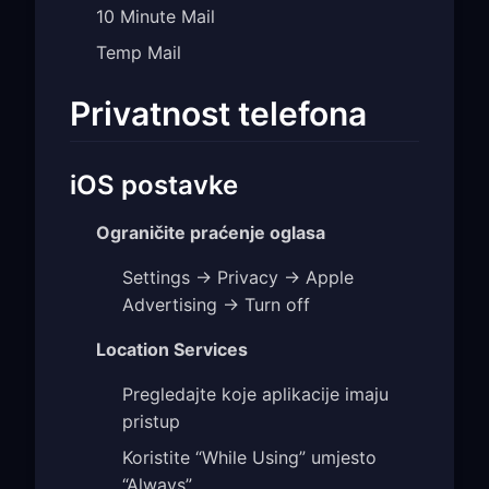
10 Minute Mail
Temp Mail
Privatnost telefona
iOS postavke
Ograničite praćenje oglasa
Settings → Privacy → Apple
Advertising → Turn off
Location Services
Pregledajte koje aplikacije imaju
pristup
Koristite “While Using” umjesto
“Always”