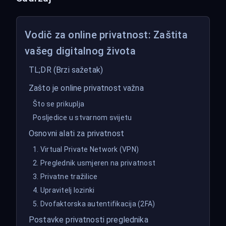
Vodič za online privatnost: Zaštita
vašeg digitalnog života
TL;DR (Brzi sažetak)
Zašto je online privatnost važna
Što se prikuplja
Posljedice u stvarnom svijetu
Osnovni alati za privatnost
1. Virtual Private Network (VPN)
2. Preglednik usmjeren na privatnost
3. Privatne tražilice
4. Upravitelj lozinki
5. Dvofaktorska autentifikacija (2FA)
Postavke privatnosti preglednika