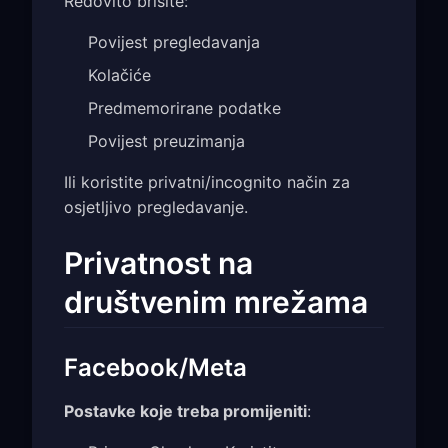
Redovito brišite:
Povijest pregledavanja
Kolačiće
Predmemorirane podatke
Povijest preuzimanja
Ili koristite privatni/incognito način za
osjetljivo pregledavanje.
Privatnost na
društvenim mrežama
Facebook/Meta
Postavke koje treba promijeniti
: