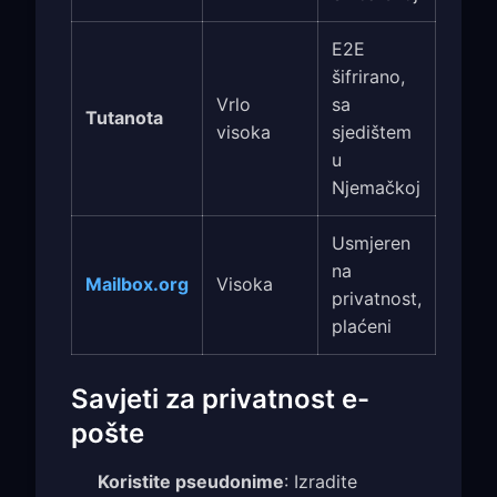
E2E
šifrirano,
Vrlo
sa
Tutanota
visoka
sjedištem
u
Njemačkoj
Usmjeren
na
Mailbox.org
Visoka
privatnost,
plaćeni
Savjeti za privatnost e-
pošte
Koristite pseudonime
: Izradite