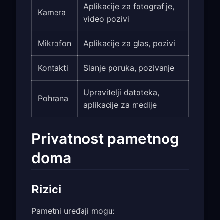
Aplikacije za fotografije,
Kamera
video pozivi
Mikrofon
Aplikacije za glas, pozivi
Kontakti
Slanje poruka, pozivanje
Upravitelji datoteka,
Pohrana
aplikacije za medije
Privatnost pametnog
doma
Rizici
Pametni uređaji mogu: