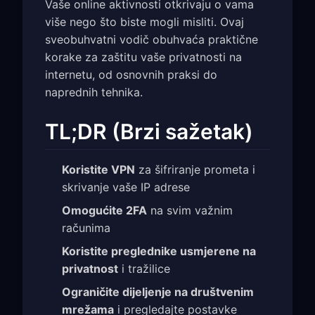
Vaše online aktivnosti otkrivaju o vama
više nego što biste mogli misliti. Ovaj
sveobuhvatni vodič obuhvaća praktične
korake za zaštitu vaše privatnosti na
internetu, od osnovnih praksi do
naprednih tehnika.
TL;DR (Brzi sažetak)
Koristite VPN
za šifriranje prometa i
skrivanje vaše IP adrese
Omogućite 2FA
na svim važnim
računima
Koristite preglednike usmjerene na
privatnost
i tražilice
Ograničite dijeljenje na društvenim
mrežama
i pregledajte postavke