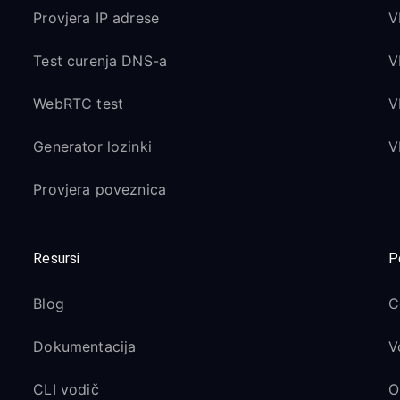
Provjera IP adrese
V
Test curenja DNS-a
V
WebRTC test
V
Generator lozinki
V
Provjera poveznica
Resursi
P
Blog
C
Dokumentacija
V
CLI vodič
O