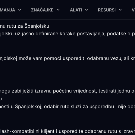
IMANJA
ZNAČAJKE
ALATI
RESURSI
V
nu rutu za Španjolsku
olsku uz jasno definirane korake postavljanja, podatke o pl
jolskoj može vam pomoći usporediti odabranu vezu, ali krajn
u zabilježiti izravnu početnu vrijednost, testirati jednu o
u.
nosti u Španjolskoj; odabir rute služi za usporedbu i nije ob
lash-kompatibilni klijent i usporedite odabranu rutu s izr