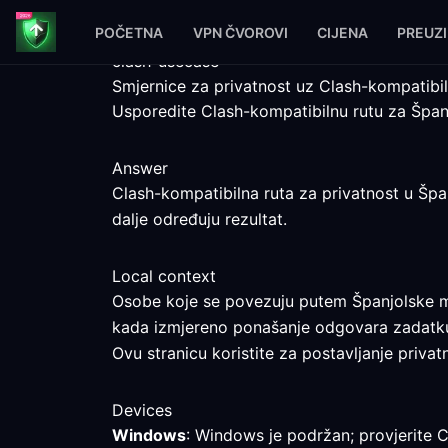
POČETNA
VPN ČVOROVI
CIJENA
PREUZ
clash-usecase
Smjernice za privatnost uz Clash-kompatibil
Usporedite Clash-kompatibilnu rutu za Španj
Answer
Clash-kompatibilna ruta za privatnost u Špan
dalje određuju rezultat.
Local context
Osobe koje se povezuju putem Španjolske mog
kada izmjereno ponašanje odgovara zadatk
Ovu stranicu koristite za postavljanje privat
Devices
Windows
: Windows je podržan; provjerite C