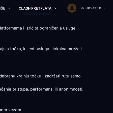
IŠE
CLASH PRETPLATA
HRVATSKI
atformama i izričita ograničenja usluge.
ja točka, klijent, usluga i lokalna mreža i
dabranu krajnju točku i zadržati rutu samo
ećanje pristupa, performansi ili anonimnosti.
avnom vezom.