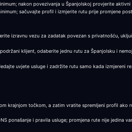
 minimum; nakon povezivanja u Španjolskoj provjerite aktivni 
minimum; sačuvajte profil i izmjerite rutu prije promjene post
jerite izravnu vezu za zadatak povezan s privatnošću, uključ
 podržani klijent, odaberite jednu rutu za Španjolsku i nemoj
regledajte uvjete usluge i zadržite rutu samo kada izmjeren
m krajnjom točkom, a zatim vratite spremljeni profil ako ru
DNS ponašanje i pravila usluge; promjena rute nije jedina var