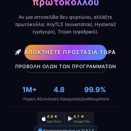
πρωτοκόλλου
Αν μια ιστοσελίδα δεν φορτώνει, αλλάξτε
πρωτόκολλα: AnyTLS (συνιστάται), Hysteria2
(γρήγορο), Trojan (εφεδρικό).
ΑΠΟΚΤΉΣΤΕ ΠΡΟΣΤΑΣΊΑ ΤΏΡΑ
ΠΡΟΒΟΛΉ ΌΛΩΝ ΤΩΝ ΠΡΟΓΡΑΜΜΆΤΩΝ
1M+
4.8
99.9%
Λήψεις
Αξιολόγηση Εφαρμογής
Διαθεσιμότητα
4.8 ★
4.7 ★
App Store
Google Play
Κρυπτογραφημένο με TLS 1.3