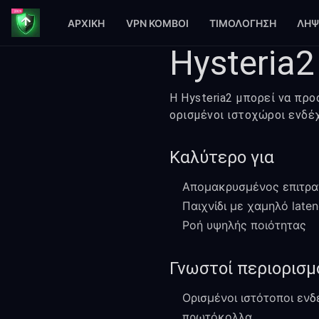
ΑΡΧΙΚΉ
VPN ΚΌΜΒΟΙ
ΤΙΜΟΛΌΓΗΣΗ
ΛΉΨ
Hysteria
Η Hysteria2 μπορεί να προ
ορισμένοι ιστοχώροι ενδέχ
Καλύτερο για
Απομακρυσμένος επιτραπ
Παιχνίδι με χαμηλό late
Ροή υψηλής ποιότητας
Γνωστοί περιορισμ
Ορισμένοι ιστότοποι ενδ
πρωτόκολλα.