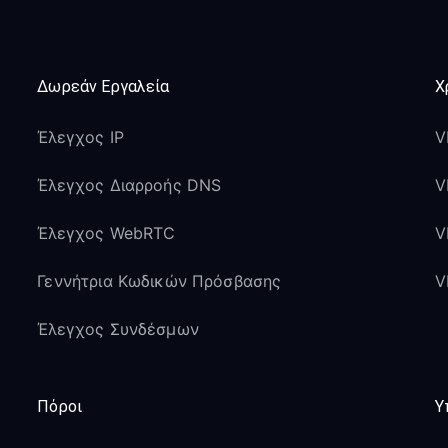
Δωρεάν Εργαλεία
Χ
Έλεγχος IP
V
Έλεγχος Διαρροής DNS
V
Έλεγχος WebRTC
V
Γεννήτρια Κωδικών Πρόσβασης
V
Έλεγχος Συνδέσμων
Πόροι
Υ