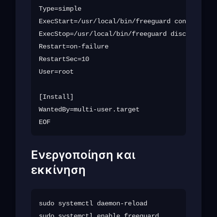
Type=simple

ExecStart=/usr/local/bin/freeguard connect --s
ExecStop=/usr/local/bin/freeguard disconnect

Restart=on-failure

RestartSec=10

User=root

[Install]

WantedBy=multi-user.target

Ενεργοποίηση και
εκκίνηση
sudo systemctl daemon-reload

sudo systemctl enable freeguard
