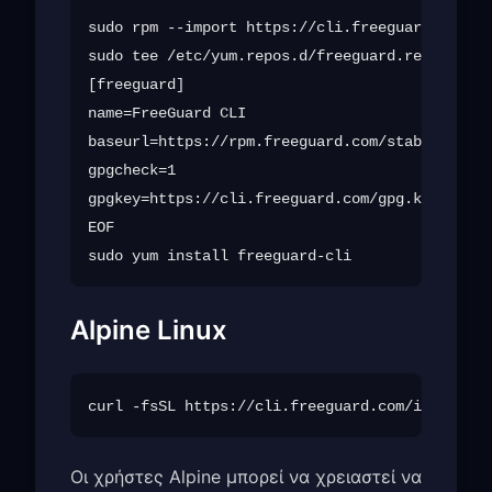
sudo rpm --import https://cli.freeguard.com/gp
sudo tee /etc/yum.repos.d/freeguard.repo <<EOF

[freeguard]

name=FreeGuard CLI

baseurl=https://rpm.freeguard.com/stable

gpgcheck=1

gpgkey=https://cli.freeguard.com/gpg.key

EOF

Alpine Linux
Οι χρήστες Alpine μπορεί να χρειαστεί να