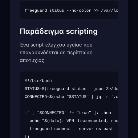
Παράδειγμα scripting
Ένα script ελέγχου υγείας που
επανασυνδέεται σε περίπτωση
αποτυχίας:
#!/bin/bash

STATUS=$(freeguard status --json 2>/dev/null)

CONNECTED=$(echo "$STATUS" | jq -r '.connected
if [ "$CONNECTED" != "true" ]; then

  echo "$(date): VPN disconnected, reconnectin
  freeguard connect --server us-east --json >>