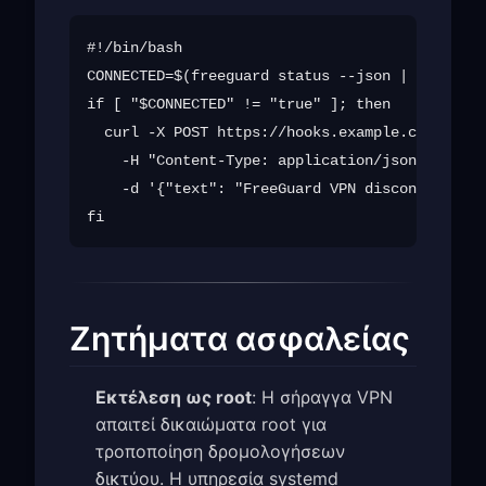
#!/bin/bash

CONNECTED=$(freeguard status --json | jq -r '.
if [ "$CONNECTED" != "true" ]; then

  curl -X POST https://hooks.example.com/alert
    -H "Content-Type: application/json" \

    -d '{"text": "FreeGuard VPN disconnected o
Ζητήματα ασφαλείας
Εκτέλεση ως root
: Η σήραγγα VPN
απαιτεί δικαιώματα root για
τροποποίηση δρομολογήσεων
δικτύου. Η υπηρεσία systemd