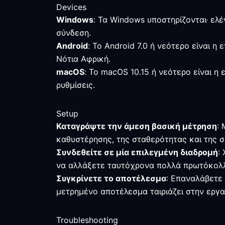
Devices
Windows
: Τα Windows υποστηρίζονται· ελέ
σύνδεση.
Android
: Το Android 7.0 ή νεότερο είναι 
Νότια Αφρική.
macOS
: Το macOS 10.15 ή νεότερο είναι η
ρυθμίσεις.
Setup
Καταγράψτε την άμεση βασική μέτρηση
:
καθυστέρησης, της σταθερότητας και της σ
Συνδεθείτε σε μία επιλεγμένη διαδρομή
:
να αλλάξετε ταυτόχρονα πολλά πρωτόκολλ
Συγκρίνετε το αποτέλεσμα
: Επαναλάβετε 
μετρημένο αποτέλεσμα ταιριάζει στην εργ
Troubleshooting