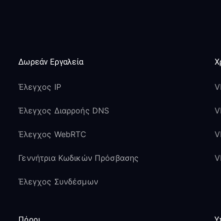
Δωρεάν Εργαλεία
Χ
Έλεγχος IP
V
Έλεγχος Διαρροής DNS
V
Έλεγχος WebRTC
V
Γεννήτρια Κωδικών Πρόσβασης
V
Έλεγχος Συνδέσμων
Πόροι
Υ