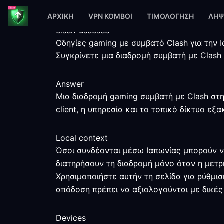
ΑΡΧΙΚΉ
VPN ΚΌΜΒΟΙ
ΤΙΜΟΛΌΓΗΣΗ
ΛΉΨ
clash-usecase
Οδηγίες gaming με συμβατό Clash για την 
Συγκρίνετε μια διαδρομή συμβατή με Clash
Answer
Μια διαδρομή gaming συμβατή με Clash στην
client, η υπηρεσία και το τοπικό δίκτυο ε
Local context
Όσοι συνδέονται μέσω Ιαπωνίας μπορούν ν
διατηρήσουν τη διαδρομή μόνο όταν η μετρ
Χρησιμοποιήστε αυτήν τη σελίδα για ρύθμισ
απόδοση πρέπει να αξιολογούνται με δικές
Devices