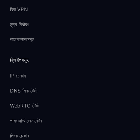
ফ্রি VPN
মূল্য নির্ধারণ
ডাউনলোডসমূহ
ফ্রি টুলসমূহ
IP চেকার
DNS লিক টেস্ট
WebRTC টেস্ট
পাসওয়ার্ড জেনারেটর
লিংক চেকার