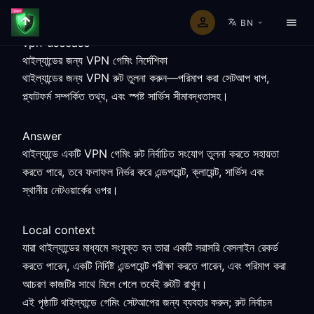
BN
vpn-usecase
থাইল্যান্ডের জন্য VPN গেমিং নির্দেশিকা
থাইল্যান্ডের জন্য VPN রুট তুলনা করুন—পরিমাপ করা সেটআপ ধাপ,
প্ল্যাটফর্ম সম্পর্কিত তথ্য, এবং স্পষ্ট সার্ভিস সীমাবদ্ধতাসহ।
Answer
থাইল্যান্ডে একটি VPN গেমিং রুট নির্বাচিত সংযোগ তুলনা করতে সহায়তা
করতে পারে, তবে ফলাফল নির্ভর করে এন্ডপয়েন্ট, ক্লায়েন্ট, সার্ভিস এবং
স্থানীয় নেটওয়ার্কের ওপর।
Local context
যারা থাইল্যান্ডের মাধ্যমে সংযুক্ত হন তারা একটি সরাসরি বেসলাইন রেকর্ড
করতে পারেন, একটি নির্দিষ্ট এন্ডপয়েন্ট পরীক্ষা করতে পারেন, এবং পরিমাপ করা
আচরণ কাজটির সাথে মিলে গেলে তবেই রুটটি রাখুন।
এই পৃষ্ঠাটি থাইল্যান্ডে গেমিং সেটআপের জন্য ব্যবহার করুন; রুট নির্বাচন