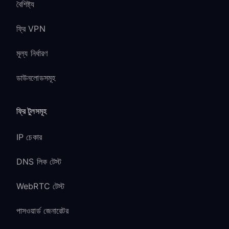
বৈশিষ্ট্য
ফ্রি VPN
মূল্য নির্ধারণ
ডাউনলোডসমূহ
ফ্রি টুলসমূহ
IP চেকার
DNS লিক টেস্ট
WebRTC টেস্ট
পাসওয়ার্ড জেনারেটর