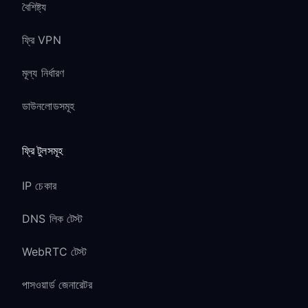
বৈশিষ্ট্য
ফ্রি VPN
মূল্য নির্ধারণ
ডাউনলোডসমূহ
ফ্রি টুলসমূহ
IP চেকার
DNS লিক টেস্ট
WebRTC টেস্ট
পাসওয়ার্ড জেনারেটর