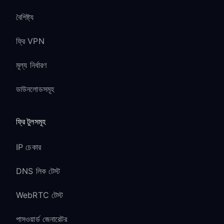
বৈশিষ্ট্য
ফ্রি VPN
মূল্য নির্ধারণ
ডাউনলোডসমূহ
ফ্রি টুলসমূহ
IP চেকার
DNS লিক টেস্ট
WebRTC টেস্ট
পাসওয়ার্ড জেনারেটর