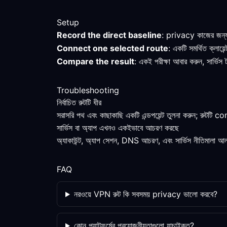
Setup
Record the direct baseline
: privacy কাজের জন্য 
Connect one selected route
: একটি সমর্থিত ক্লায়
Compare the result
: একই পরীক্ষা আবার করুন, সার্ভি
Troubleshooting
নির্বাচিত রুটটি ধীর
সরাসরি পথ এবং কাছাকাছি একটি এন্ডপয়েন্ট তুলনা করুন; রুটট
সার্ভিস বা অ্যাপ এখনও একইভাবে আচরণ করছে
অ্যাকাউন্ট, অ্যাপ সেশন, DNS আচরণ, এবং সার্ভিস নীতিমালা আলা
FAQ
নরওয়ে VPN রুট কি সবসময় privacy ভালো করবে?
কোন প্ল্যাটফর্মের প্রয়োজনীয়তাগুলো যাচাইকৃত?