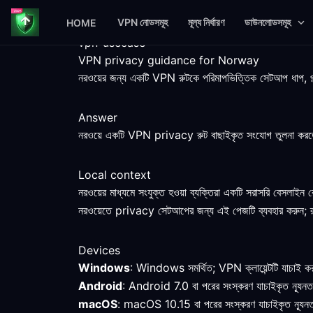
VPN নোডসমূহ
মূল্য নির্ধারণ
ডাউনলোডসমূহ
HOME
vpn-usecase
VPN privacy guidance for Norway
নরওয়ের জন্য একটি VPN রুটকে পরিমাপভিত্তিক সেটআপ ধাপ, প্ল্যাটফ
Answer
নরওয়ে একটি VPN privacy রুট বাছাইকৃত সংযোগ তুলনা করতে সহায়
Local context
নরওয়ের মাধ্যমে সংযুক্ত হওয়া ব্যক্তিরা একটি সরাসরি বেসলাইন 
নরওয়েতে privacy সেটআপের জন্য এই পেজটি ব্যবহার করুন; রুট
Devices
Windows
: Windows সমর্থিত; VPN ক্লায়েন্টটি যাচাই করু
Android
: Android 7.0 বা পরের সংস্করণ যাচাইকৃত ন্যূন
macOS
: macOS 10.15 বা পরের সংস্করণ যাচাইকৃত ন্যূনত