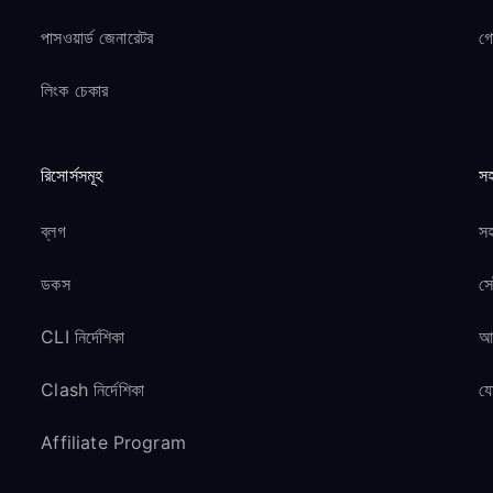
পাসওয়ার্ড জেনারেটর
গ
লিংক চেকার
রিসোর্সসমূহ
সহ
ব্লগ
সহ
ডকস
সে
CLI নির্দেশিকা
আম
Clash নির্দেশিকা
য
Affiliate Program