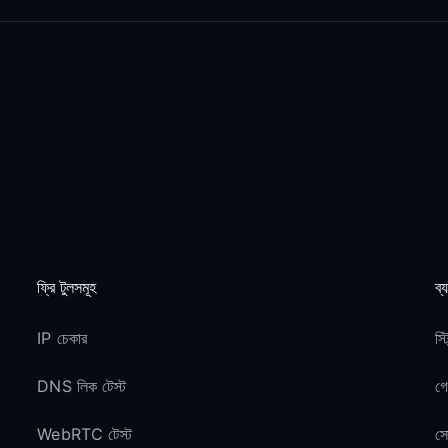
ফ্রি টুলসমূহ
ব্
IP চেকার
স্
DNS লিক টেস্ট
গ
WebRTC টেস্ট
সো