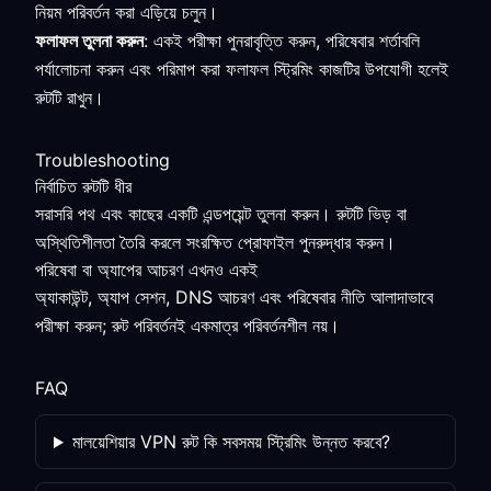
নিয়ম পরিবর্তন করা এড়িয়ে চলুন।
ফলাফল তুলনা করুন
: একই পরীক্ষা পুনরাবৃত্তি করুন, পরিষেবার শর্তাবলি
পর্যালোচনা করুন এবং পরিমাপ করা ফলাফল স্ট্রিমিং কাজটির উপযোগী হলেই
রুটটি রাখুন।
Troubleshooting
নির্বাচিত রুটটি ধীর
সরাসরি পথ এবং কাছের একটি এন্ডপয়েন্ট তুলনা করুন। রুটটি ভিড় বা
অস্থিতিশীলতা তৈরি করলে সংরক্ষিত প্রোফাইল পুনরুদ্ধার করুন।
পরিষেবা বা অ্যাপের আচরণ এখনও একই
অ্যাকাউন্ট, অ্যাপ সেশন, DNS আচরণ এবং পরিষেবার নীতি আলাদাভাবে
পরীক্ষা করুন; রুট পরিবর্তনই একমাত্র পরিবর্তনশীল নয়।
FAQ
মালয়েশিয়ার VPN রুট কি সবসময় স্ট্রিমিং উন্নত করবে?