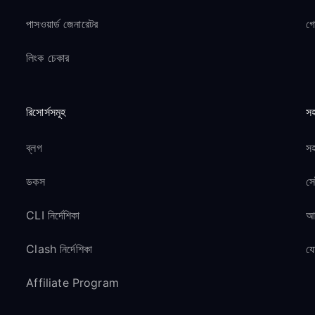
পাসওয়ার্ড জেনারেটর
গ
লিংক চেকার
রিসোর্সসমূহ
সহ
ব্লগ
সহ
ডকস
সে
CLI নির্দেশিকা
আম
Clash নির্দেশিকা
য
Affiliate Program