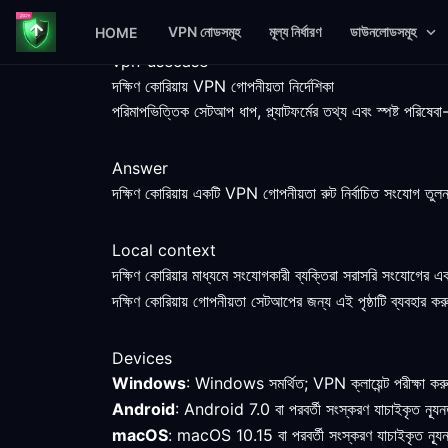
VPN নোডসমূহ
মূল্য নির্ধারণ
ডাউনলোডসমূহ
HOME
vpn-usecase
দক্ষিণ কোরিয়ায় VPN গোপনীয়তা নির্দেশিকা
পরিমাপভিত্তিক সেটআপ ধাপ, প্ল্যাটফর্মের তথ্য এবং স্পষ্ট পরিষে
Answer
দক্ষিণ কোরিয়ায় একটি VPN গোপনীয়তা রুট নির্বাচিত সংযোগ তুলনা
Local context
দক্ষিণ কোরিয়ার মাধ্যমে সংযোগকারী ব্যক্তিরা সরাসরি সংযোগের 
দক্ষিণ কোরিয়ায় গোপনীয়তা সেটআপের জন্য এই পৃষ্ঠাটি ব্যবহার করু
Devices
Windows
: Windows সমর্থিত; VPN ক্লায়েন্ট পরীক্ষা করুন
Android
: Android 7.0 বা পরবর্তী সংস্করণ যাচাইকৃত ন্যূনত
macOS
: macOS 10.15 বা পরবর্তী সংস্করণ যাচাইকৃত ন্যূন