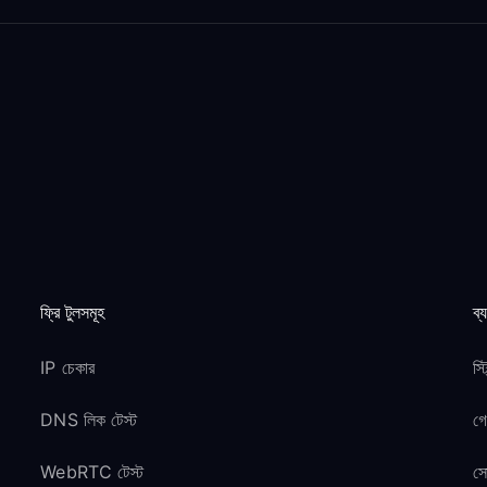
ফ্রি টুলসমূহ
ব্
IP চেকার
স্
DNS লিক টেস্ট
গ
WebRTC টেস্ট
সো