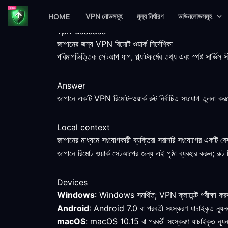
VPN নোডসমূহ
মূল্য নির্ধারণ
ডাউনলোডসমূহ
HOME
vpn-usecase
জাপানের জন্য VPN রিমোট ওয়ার্ক নির্দেশিকা
পরিমাপভিত্তিক সেটআপ ধাপ, প্ল্যাটফর্মের তথ্য এবং স্পষ্ট সার্ভ
Answer
জাপানে একটি VPN রিমোট-ওয়ার্ক রুট নির্বাচিত সংযোগ তুলনা করতে সা
Local context
জাপানের মাধ্যমে সংযোগকারী ব্যক্তিরা সরাসরি সংযোগের একটি বে
জাপানে রিমোট ওয়ার্ক সেটআপের জন্য এই পৃষ্ঠা ব্যবহার করুন; রুট নি
Devices
Windows
: Windows সমর্থিত; VPN ক্লায়েন্ট পরীক্ষা করুন
Android
: Android 7.0 বা পরবর্তী সংস্করণ যাচাইকৃত ন্যূ
macOS
: macOS 10.15 বা পরবর্তী সংস্করণ যাচাইকৃত ন্যূন