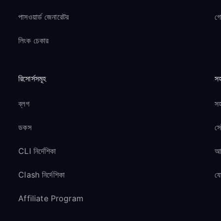
পাসওয়ার্ড জেনারেটর
গ
লিংক চেকার
রিসোর্সসমূহ
সহ
ব্লগ
সহ
ডকস
সে
CLI নির্দেশিকা
আম
Clash নির্দেশিকা
য
Affiliate Program