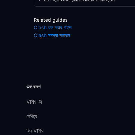
Related guides
Clash শুরু করার গাইড
Clash সমস্যা সমাধান
শুরু করুন
VPN কী
বৈশিষ্ট্য
ফ্রি VPN