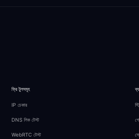
ফ্রি টুলসমূহ
ব্
IP চেকার
স্
DNS লিক টেস্ট
গ
WebRTC টেস্ট
সো