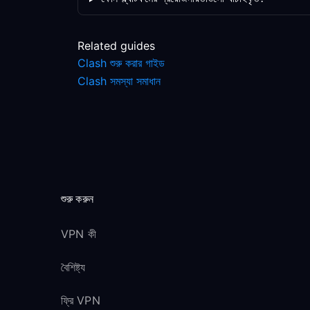
Related guides
Clash শুরু করার গাইড
Clash সমস্যা সমাধান
শুরু করুন
VPN কী
বৈশিষ্ট্য
ফ্রি VPN