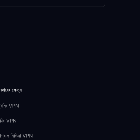
যবহারের ক্ষেত্র
ট্রিমিং VPN
েমিং VPN
শ্যাল মিডিয়া VPN