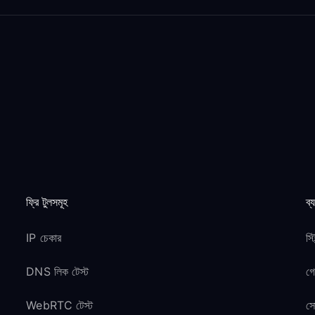
ফ্রি টুলসমূহ
ব্
IP চেকার
স্
DNS লিক টেস্ট
গ
WebRTC টেস্ট
সো