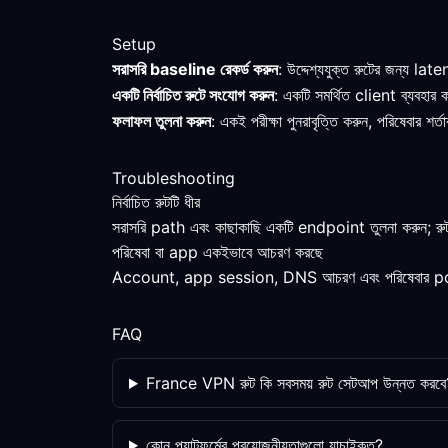
Setup
সরাসরি baseline রেকর্ড করুন
: উদ্দেশ্যযুক্ত রুটের জন্য la
একটি নির্বাচিত রুটে সংযোগ করুন
: একটি সমর্থিত client ব্যবহার
ফলাফল তুলনা করুন
: একই পরীক্ষা পুনরাবৃত্তি করুন, পরিষেবার শর
Troubleshooting
নির্বাচিত রুটটি ধীর
সরাসরি path এবং কাছাকাছি একটি endpoint তুলনা করুন; রুটট
পরিষেবা বা app একইভাবে আচরণ করছে
Account, app session, DNS আচরণ এবং পরিষেবার policy আল
FAQ
France VPN রুট কি সবসময় রুট সেটআপ উন্নত করবে
কোন প্ল্যাটফর্মের প্রয়োজনীয়তাগুলো যাচাইকৃত?