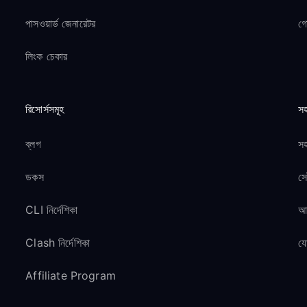
পাসওয়ার্ড জেনারেটর
গ
লিংক চেকার
রিসোর্সসমূহ
সহ
ব্লগ
সহ
ডকস
সে
CLI নির্দেশিকা
আম
Clash নির্দেশিকা
য
Affiliate Program