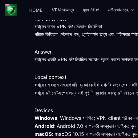
VPN নোডসমূহ
মূল্য নির্ধারণ
ডাউনলোডসমূহ
HOME
vpn-overview
ফ্রান্সের জন্য VPN রুট সেটআপ নির্দেশিকা
পরিমাপভিত্তিক সেটআপ ধাপ, প্ল্যাটফর্মের তথ্য এবং পরিষেবার স্প
Answer
ফ্রান্সের একটি VPN রুট নির্বাচিত সংযোগ তুলনা করতে সহায়তা
Local context
ফ্রান্সের মাধ্যমে সংযোগকারী ব্যবহারকারীরা সরাসরি সংযোগের 
ফ্রান্সে রুট সেটআপের জন্য এই পৃষ্ঠাটি ব্যবহার করুন; রুট নির্বাচন 
Devices
Windows
: Windows সমর্থিত; VPN client পরীক্ষা করুন এ
Android
: Android 7.0 বা পরবর্তী সংস্করণ যাচাইকৃত ন্যূন
macOS
: macOS 10.15 বা পরবর্তী সংস্করণ যাচাইকৃত ন্যূ