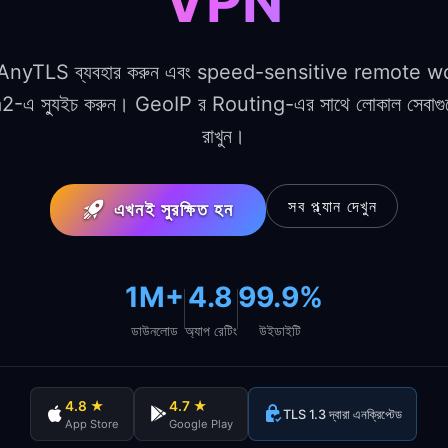
VPN
ট AnyTLS ব্যবহার করুন এবং speed-sensitive remote 
-এ স্যুইচ করুন। GeoIP র Routing-এর সাথে লোকাল সেবাগুলো
রাখুন।
সব প্ল্যান দেখুন
এখনই সুরক্ষিত হন
1M+
4.8
99.9%
ডাউনলোড
অ্যাপ রেটিং
উইডাইটি
4.8 ★
4.7 ★
TLS 1.3 দ্বারা এনক্রিপ্টেড
App Store
Google Play