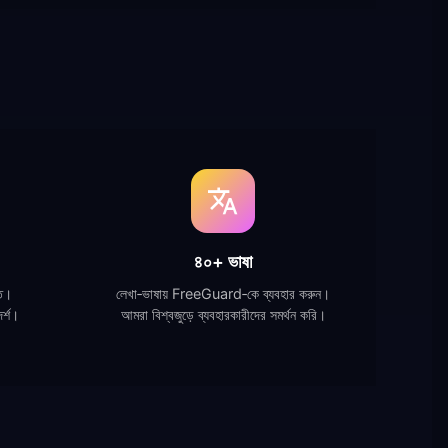
৪০+ ভাষা
িত।
লেখা‑ভাষায় FreeGuard‑কে ব্যবহার করুন।
র্শ।
আমরা বিশ্বজুড়ে ব্যবহারকারীদের সমর্থন করি।