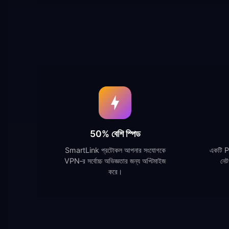
50% বেশি স্পিড
SmartLink প্রটোকল আপনার সংযোগকে
একটি 
VPN‑র সর্বোচ্চ অভিজ্ঞতার জন্য অপ্টিমাইজ
নেট
করে।