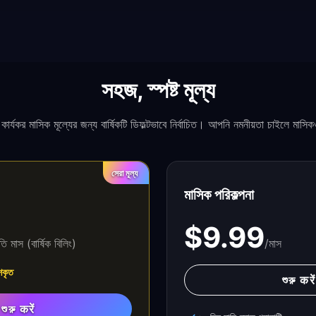
সহজ, স্পষ্ট মূল্য
কার্যকর মাসিক মূল্যের জন্য বার্ষিকটি ডিফল্টভাবে নির্বাচিত। আপনি নমনীয়তা চাইলে মা
সেরা মূল্য
মাসিক পরিকল্পনা
$9.99
তি মাস (বার্ষিক বিলিং)
/মাস
িশকৃত
শুরু करें
শুরু करें