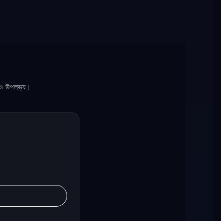
সিকও উপলভ্য।