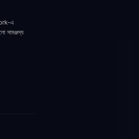
work-এ
 সামঞ্জস্য