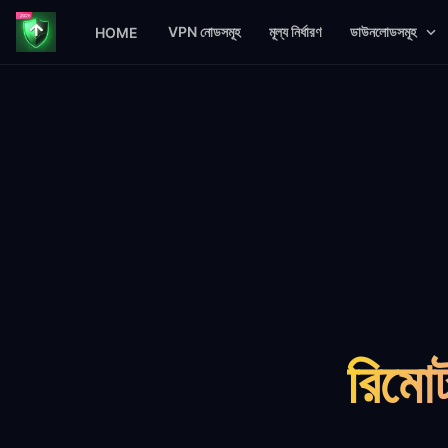
VPN নোডসমূহ
মূল্য নির্ধারণ
ডাউনলোডসমূহ
HOME
রিমোট