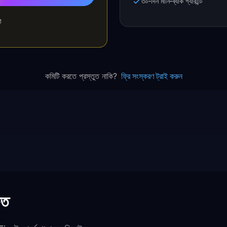
৩০‑দিন মানি‑ব্যাক গ্যারান্টি
ি
কমিটি করতে প্রস্তুত নাকি?
ফ্রি সংস্করণ ট্রাই করুন
িত