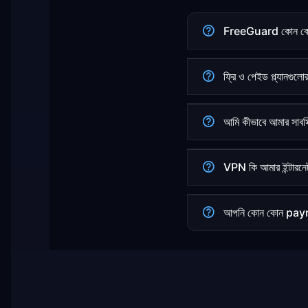
FreeGuard কোন কোন 
ফ্রি ও পেইড প্ল্যানগুলোর
আমি কীভাবে আমার সাবস্
VPN কি আমার ইন্টারনে
আপনি কোন কোন paym