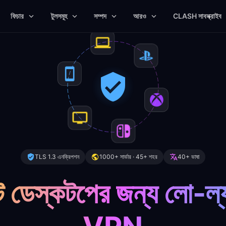
ফিচার
টুলসমূহ
সম্পদ
আরও
CLASH সাবস্ক্রাইব
TLS 1.3 এনক্রিপশন
1000+ সার্ভার · 45+ শহর
40+ ভাষা
 ডেস্কটপের জন্য লো-ল্যা