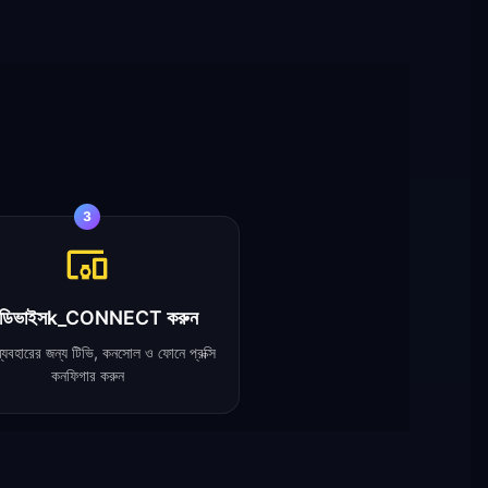
3
 ডিভাইসk_CONNECT করুন
বহারের জন্য টিভি, কনসোল ও ফোনে প্রক্সি
কনফিগার করুন