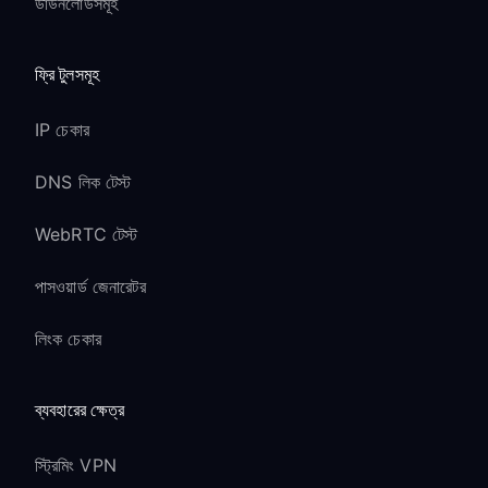
ডাউনলোডসমূহ
ফ্রি টুলসমূহ
IP চেকার
DNS লিক টেস্ট
WebRTC টেস্ট
পাসওয়ার্ড জেনারেটর
লিংক চেকার
ব্যবহারের ক্ষেত্র
স্ট্রিমিং VPN