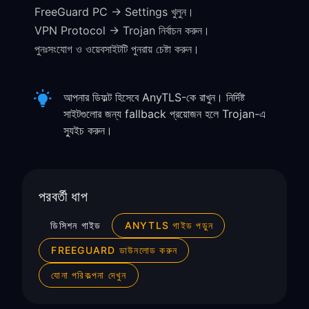
FreeGuard PC → Settings খুলুন।
VPN Protocol → Trojan নির্বাচন করুন।
পুনঃসংযোগ ও ওয়েবসাইটটি পুনরায় চেষ্টা করুন।
আপনার ডিফল্ট হিসেবে AnyTLS-কে রাখুন। নির্দিষ্ট
সাইটগুলোর জন্য fallback প্রয়োজন হলে Trojan-এ
স্যুইচ করুন।
পরবর্তী ধাপ
ডিসিশন গাইড
ANYTLS গাইড পড়ুন
FREEGUARD ডাউনলোড করুন
যোনা পরিকল্পনা দেখুন