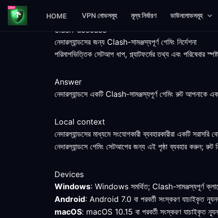
VPN নোডসমূহ
মূল্য নির্ধারণ
ডাউনলোডসমূহ
HOME
clash-usecase
নেদারল্যান্ডসের জন্য Clash-সামঞ্জস্যপূর্ণ গেমিং নির্দেশনা
পরিমাপভিত্তিক সেটআপ ধাপ, প্ল্যাটফর্মের তথ্য এবং পরিষেবার স্পষ্
Answer
নেদারল্যান্ডসে একটি Clash-সামঞ্জস্যপূর্ণ গেমিং রুট আপনাকে একটি
Local context
নেদারল্যান্ডসের মাধ্যমে সংযোগকারী ব্যবহারকারীরা একটি সরাসরি 
নেদারল্যান্ডসে গেমিং সেটআপের জন্য এই পৃষ্ঠা ব্যবহার করুন; রুট নি
Devices
Windows
: Windows সমর্থিত; Clash-সামঞ্জস্যপূর্ণ ক্লায়েন
Android
: Android 7.0 বা পরবর্তী সংস্করণ যাচাইকৃত ন্যূনত
macOS
: macOS 10.15 বা পরবর্তী সংস্করণ যাচাইকৃত ন্যূন