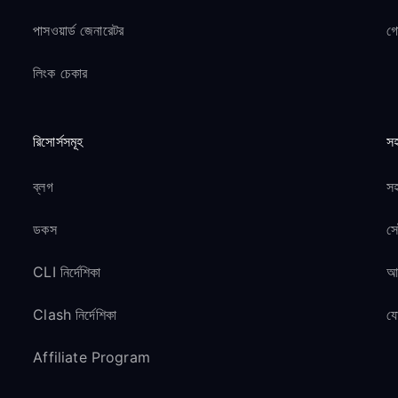
পাসওয়ার্ড জেনারেটর
গ
লিংক চেকার
রিসোর্সসমূহ
সহ
ব্লগ
সহ
ডকস
সে
CLI নির্দেশিকা
আম
Clash নির্দেশিকা
য
Affiliate Program