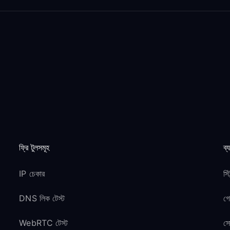
ফ্রি টুলসমূহ
ব্
IP চেকার
স্
DNS লিক টেস্ট
গ
WebRTC টেস্ট
সো