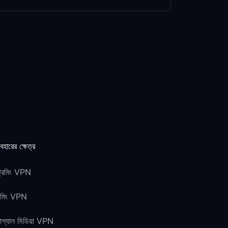
যবহারের ক্ষেত্র
ট্রিমিং VPN
েমিং VPN
শ্যাল মিডিয়া VPN