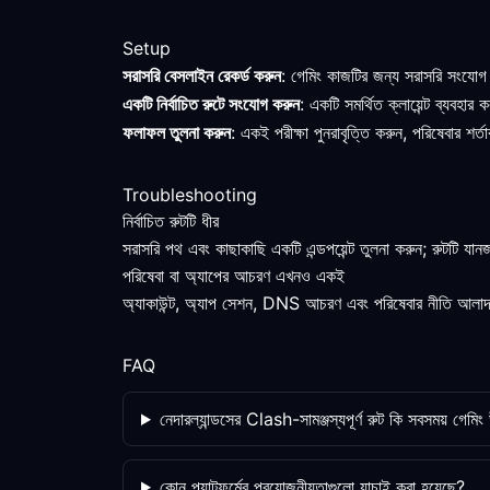
Setup
সরাসরি বেসলাইন রেকর্ড করুন
: গেমিং কাজটির জন্য সরাসরি সংযোগ
একটি নির্বাচিত রুটে সংযোগ করুন
: একটি সমর্থিত ক্লায়েন্ট ব্যবহা
ফলাফল তুলনা করুন
: একই পরীক্ষা পুনরাবৃত্তি করুন, পরিষেবার শ
Troubleshooting
নির্বাচিত রুটটি ধীর
সরাসরি পথ এবং কাছাকাছি একটি এন্ডপয়েন্ট তুলনা করুন; রুটটি যা
পরিষেবা বা অ্যাপের আচরণ এখনও একই
অ্যাকাউন্ট, অ্যাপ সেশন, DNS আচরণ এবং পরিষেবার নীতি আলাদাভা
FAQ
নেদারল্যান্ডসের Clash-সামঞ্জস্যপূর্ণ রুট কি সবসময় গেমি
কোন প্ল্যাটফর্মের প্রয়োজনীয়তাগুলো যাচাই করা হয়েছে?