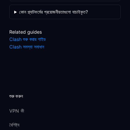
কোন প্ল্যাটফর্মের প্রয়োজনীয়তাগুলো যাচাইকৃত?
Related guides
Clash শুরু করার গাইড
Clash সমস্যা সমাধান
শুরু করুন
VPN কী
বৈশিষ্ট্য