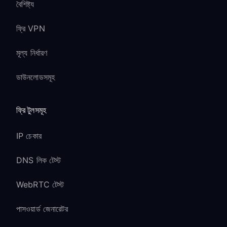
বৈশিষ্ট্য
ফ্রি VPN
মূল্য নির্ধারণ
ডাউনলোডসমূহ
ফ্রি টুলসমূহ
IP চেকার
DNS লিক টেস্ট
WebRTC টেস্ট
পাসওয়ার্ড জেনারেটর