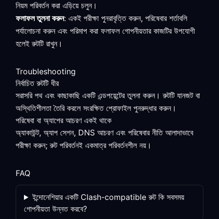
নিয়ম পরিবর্তন করা এড়িয়ে চলুন।
ফলাফল তুলনা করুন
: একই পরীক্ষা পুনরাবৃত্তি করুন, পরিষেবার শর্তাবলি
পর্যালোচনা করুন এবং পরিমাপ করা ফলাফল গোপনীয়তার কাজটির উপযোগী
হলেই রুটটি রাখুন।
Troubleshooting
নির্বাচিত রুটটি ধীর
সরাসরি পথ এবং কাছাকাছি একটি এন্ডপয়েন্টের তুলনা করুন। রুটটি যানজট বা
অস্থিতিশীলতা তৈরি করলে সংরক্ষিত প্রোফাইল পুনরুদ্ধার করুন।
পরিষেবা বা অ্যাপের আচরণ একই থাকে
অ্যাকাউন্ট, অ্যাপ সেশন, DNS আচরণ এবং পরিষেবার নীতি আলাদাভাবে
পরীক্ষা করুন; রুট পরিবর্তনই একমাত্র পরিবর্তনশীল নয়।
FAQ
ইন্দোনেশিয়ার একটি Clash-compatible রুট কি সবসময়
গোপনীয়তা উন্নত করবে?