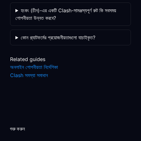
হংকং (চীন)-এর একটি Clash-সামঞ্জস্যপূর্ণ রুট কি সবসময়
গোপনীয়তা উন্নত করবে?
কোন প্ল্যাটফর্মের প্রয়োজনীয়তাগুলো যাচাইকৃত?
Related guides
অনলাইন গোপনীয়তা নির্দেশিকা
Clash সমস্যা সমাধান
শুরু করুন