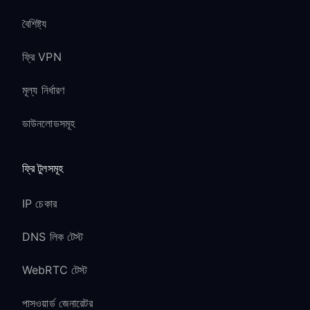
বৈশিষ্ট্য
ফ্রি VPN
মূল্য নির্ধারণ
ডাউনলোডসমূহ
ফ্রি টুলসমূহ
IP চেকার
DNS লিক টেস্ট
WebRTC টেস্ট
পাসওয়ার্ড জেনারেটর