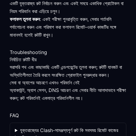
একটি যুক্তরাজ্য রুট নির্বাচন করুন এবং একই সময়ে একাধিক প্রোটোকল বা
নিয়ম পরিবর্তন করা এড়িয়ে চলুন।
ফলাফল তুলনা করুন
: একই পরীক্ষা পুনরাবৃত্তি করুন, সেবার শর্তাবলি
পর্যালোচনা করুন এবং পরিমাপ করা ফলাফল রিমোট-ওয়ার্ক কাজটির সঙ্গে
মানানসই হলেই রুটটি রাখুন।
Troubleshooting
নির্বাচিত রুটটি ধীর
সরাসরি পথ এবং কাছাকাছি একটি এন্ডপয়েন্টের তুলনা করুন; রুটটি যানজট বা
অস্থিতিশীলতা তৈরি করলে সংরক্ষিত প্রোফাইল পুনরুদ্ধার করুন।
সেবা বা অ্যাপের আচরণে এখনও পরিবর্তন নেই
অ্যাকাউন্ট, অ্যাপ সেশন, DNS আচরণ এবং সেবার নীতি আলাদাভাবে পরীক্ষা
করুন; রুট পরিবর্তনই একমাত্র পরিবর্তনশীল নয়।
FAQ
যুক্তরাজ্যের Clash-সামঞ্জস্যপূর্ণ রুট কি সবসময় রিমোট কাজের