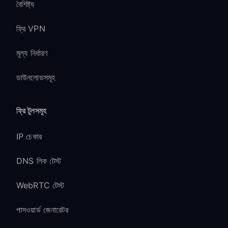
বৈশিষ্ট্য
ফ্রি VPN
মূল্য নির্ধারণ
ডাউনলোডসমূহ
ফ্রি টুলসমূহ
IP চেকার
DNS লিক টেস্ট
WebRTC টেস্ট
পাসওয়ার্ড জেনারেটর