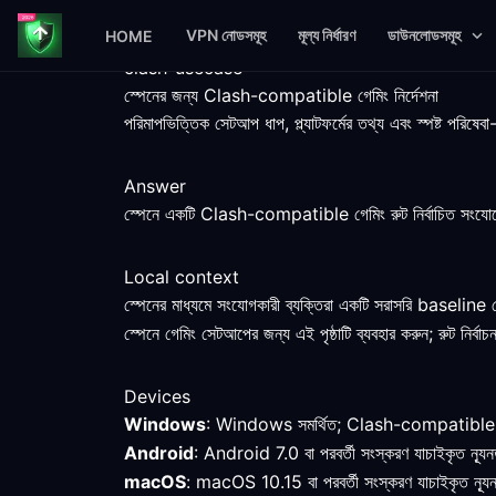
VPN নোডসমূহ
মূল্য নির্ধারণ
ডাউনলোডসমূহ
HOME
clash-usecase
স্পেনের জন্য Clash-compatible গেমিং নির্দেশনা
পরিমাপভিত্তিক সেটআপ ধাপ, প্ল্যাটফর্মের তথ্য এবং স্পষ্ট পর
Answer
স্পেনে একটি Clash-compatible গেমিং রুট নির্বাচিত সংযোগে
Local context
স্পেনের মাধ্যমে সংযোগকারী ব্যক্তিরা একটি সরাসরি baseline
স্পেনে গেমিং সেটআপের জন্য এই পৃষ্ঠাটি ব্যবহার করুন; রুট নির্বাচন
Devices
Windows
: Windows সমর্থিত; Clash-compatible client
Android
: Android 7.0 বা পরবর্তী সংস্করণ যাচাইকৃত ন্য
macOS
: macOS 10.15 বা পরবর্তী সংস্করণ যাচাইকৃত ন্যূ