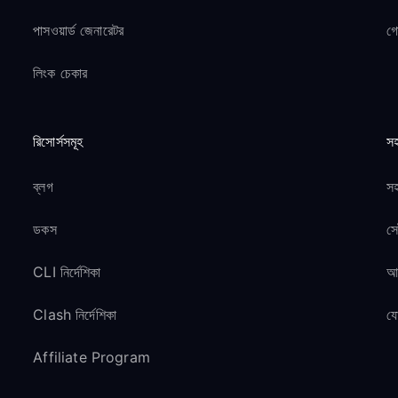
পাসওয়ার্ড জেনারেটর
গ
লিংক চেকার
রিসোর্সসমূহ
সহ
ব্লগ
সহ
ডকস
সে
CLI নির্দেশিকা
আম
Clash নির্দেশিকা
য
Affiliate Program