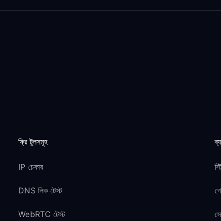
ফ্রি টুলসমূহ
ব্
IP চেকার
স্
DNS লিক টেস্ট
গ
WebRTC টেস্ট
সো