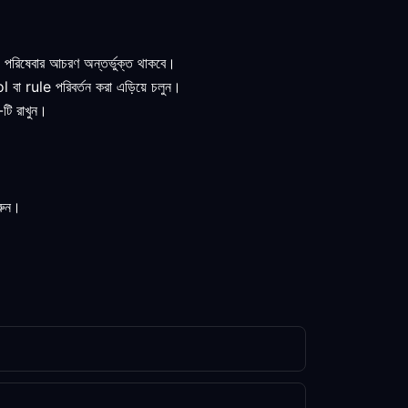
ং পরিষেবার আচরণ অন্তর্ভুক্ত থাকবে।
বা rule পরিবর্তন করা এড়িয়ে চলুন।
-টি রাখুন।
রুন।