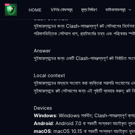
VPN নোডসমূহ
মূল্য নির্ধারণ
ডাউনলোডসমূহ
HOME
clash-overview
সুইজারল্যান্ডের জন্য Clash-সামঞ্জস্যপূর্ণ রুট সেটআপের নির্দেশনা
পরিমাপভিত্তিক সেটআপ ধাপ, প্ল্যাটফর্মের তথ্য এবং পরিষেবার স্পষ্
Answer
সুইজারল্যান্ডের জন্য একটি Clash-সামঞ্জস্যপূর্ণ রুট নির্বাচিত সংয
Local context
সুইজারল্যান্ডের মাধ্যমে সংযোগ করা ব্যক্তিরা সরাসরি সংযোগের 
সুইজারল্যান্ডে রুট সেটআপের জন্য এই পৃষ্ঠাটি ব্যবহার করুন; রুট নি
Devices
Windows
: Windows সমর্থিত; Clash-সামঞ্জস্যপূর্ণ ক্লায়ে
Android
: Android 7.0 বা পরবর্তী সংস্করণ যাচাইকৃত ন্যূনত
macOS
: macOS 10.15 বা পরবর্তী সংস্করণ যাচাইকৃত ন্যূন