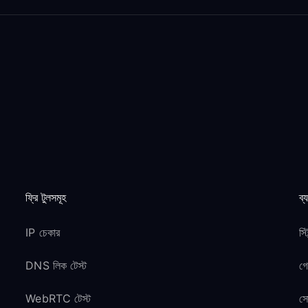
ফ্রি টুলসমূহ
ব্
IP চেকার
স্
DNS লিক টেস্ট
গ
WebRTC টেস্ট
সো