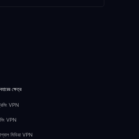
যবহারের ক্ষেত্র
ট্রিমিং VPN
েমিং VPN
শ্যাল মিডিয়া VPN