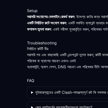
Setup
সরাসরি সংযোগের বেসলাইন রেকর্ড করুন
: উদ্দেশ্য রুটের জন্য সরা
একটি নির্বাচিত রুটে সংযোগ করুন
: একটি সমর্থিত ক্লায়েন্ট ব্যবহা
ফলাফল তুলনা করুন
: একই পরীক্ষা পুনরাবৃত্তি করুন, পরিষেবার শর
Troubleshooting
নির্বাচিত রুটটি ধীর
সরাসরি পথ এবং কাছাকাছি একটি এন্ডপয়েন্ট তুলনা করুন; রুটটি যা
পরিষেবা বা অ্যাপের আচরণ এখনও একই
অ্যাকাউন্ট, অ্যাপ সেশন, DNS আচরণ এবং পরিষেবার নীতি আলাদাভা
FAQ
সুইজারল্যান্ডের একটি Clash-সামঞ্জস্যপূর্ণ রুট কি সবসম
কোন প্ল্যাটফর্মের প্রয়োজনীয়তাগুলো যাচাইকৃত?