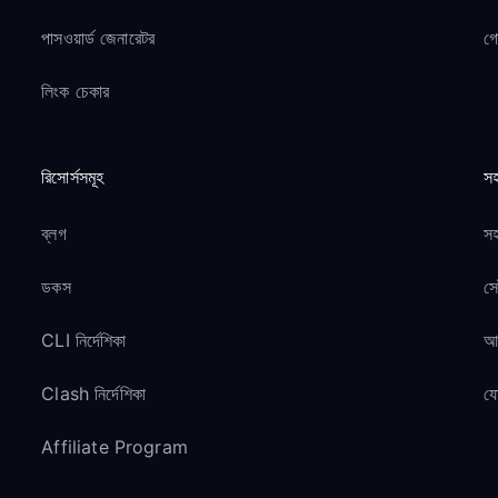
পাসওয়ার্ড জেনারেটর
গ
লিংক চেকার
রিসোর্সসমূহ
সহ
ব্লগ
সহ
ডকস
সে
CLI নির্দেশিকা
আম
Clash নির্দেশিকা
য
Affiliate Program