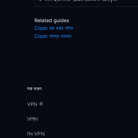
Related guides
Clash শুরু করার গাইড
Clash সমস্যা সমাধান
শুরু করুন
VPN কী
বৈশিষ্ট্য
ফ্রি VPN