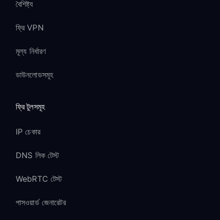
বৈশিষ্ট্য
ফ্রি VPN
মূল্য নির্ধারণ
ডাউনলোডসমূহ
ফ্রি টুলসমূহ
IP চেকার
DNS লিক টেস্ট
WebRTC টেস্ট
পাসওয়ার্ড জেনারেটর