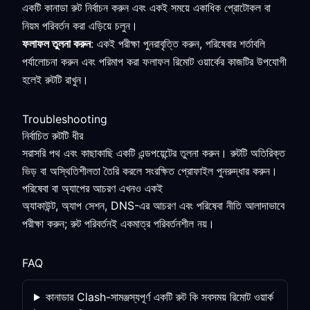
একটি কানাডা রুট নির্বাচন করুন এবং একই সময়ে একাধিক প্রোটোকল বা
নিয়ম পরিবর্তন করা এড়িয়ে চলুন।
ফলাফল তুলনা করুন
: একই পরীক্ষা পুনরাবৃত্তি করুন, পরিষেবার শর্তাবলি
পর্যালোচনা করুন এবং পরিমাপ করা ফলাফল রিমোট ওয়ার্কের কাজটির উপযোগী
হলেই রুটটি রাখুন।
Troubleshooting
নির্বাচিত রুটটি ধীর
সরাসরি পথ এবং কাছাকাছি একটি এন্ডপয়েন্টের তুলনা করুন। রুটটি অতিরিক্ত
ভিড় বা অস্থিতিশীলতা তৈরি করলে সংরক্ষিত প্রোফাইল পুনরুদ্ধার করুন।
পরিষেবা বা অ্যাপের আচরণ এখনও একই
অ্যাকাউন্ট, অ্যাপ সেশন, DNS-এর আচরণ এবং পরিষেবা নীতি আলাদাভাবে
পরীক্ষা করুন; রুট পরিবর্তনই একমাত্র পরিবর্তনশীল নয়।
FAQ
কানাডার Clash-সামঞ্জস্যপূর্ণ একটি রুট কি সবসময় রিমোট ওয়ার্ক