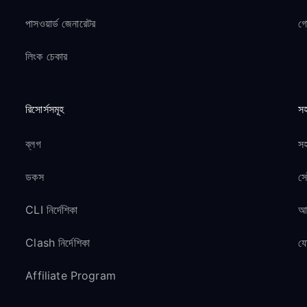
পাসওয়ার্ড জেনারেটর
গ
লিংক চেকার
রিসোর্সসমূহ
সহ
ব্লগ
সহ
ডকস
সে
CLI নির্দেশিকা
আম
Clash নির্দেশিকা
য
Affiliate Program