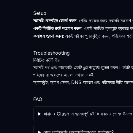
Setup
সরাসরি বেসলাইন রেকর্ড করুন
: গেমিং কাজের জন্য সরাসরি সংযোগ প
একটি নির্বাচিত রুটে সংযোগ করুন
: একটি সমর্থিত ক্লায়েন্ট ব্যবহা
ফলাফল তুলনা করুন
: একই পরীক্ষা পুনরাবৃত্তি করুন, পরিষেবার শ
Troubleshooting
নির্বাচিত রুটটি ধীর
সরাসরি পথ এবং কাছাকাছি একটি এন্ডপয়েন্টের তুলনা করুন। রুটটি
পরিষেবা বা অ্যাপের আচরণ এখনও একই
অ্যাকাউন্ট, অ্যাপ সেশন, DNS আচরণ এবং পরিষেবার নীতি আলাদাভা
FAQ
কানাডার Clash-সামঞ্জস্যপূর্ণ রুট কি সবসময় গেমিং উন্ন
কোন প্ল্যাটফর্মের প্রয়োজনীয়তাগুলো যাচাইকৃত?