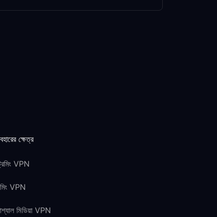
যবহারের ক্ষেত্র
ট্রিমিং VPN
েমিং VPN
শ্যাল মিডিয়া VPN