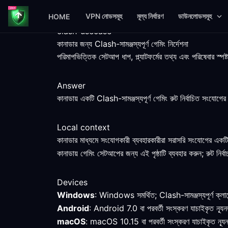
VPN নোডসমূহ
মূল্য নির্ধারণ
ডাউনলোডসমূহ
HOME
clash-usecase
কানাডার জন্য Clash-সামঞ্জস্যপূর্ণ গেমিং নির্দেশনা
পরিমাপভিত্তিক সেটআপ ধাপ, প্ল্যাটফর্মের তথ্য এবং পরিষেবার স্পষ
Answer
কানাডায় একটি Clash-সামঞ্জস্যপূর্ণ গেমিং রুট নির্বাচিত সংযোগের ত
Local context
কানাডার মাধ্যমে সংযোগকারী ব্যবহারকারীরা সরাসরি সংযোগের একটি
কানাডায় গেমিং সেটআপের জন্য এই পৃষ্ঠাটি ব্যবহার করুন; রুট নির্বা
Devices
Windows
: Windows সমর্থিত; Clash-সামঞ্জস্যপূর্ণ ক্লায়েন
Android
: Android 7.0 বা পরবর্তী সংস্করণ যাচাইকৃত ন্যূন
macOS
: macOS 10.15 বা পরবর্তী সংস্করণ যাচাইকৃত ন্যূন