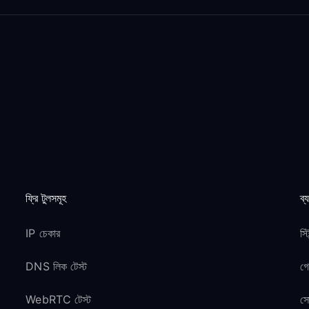
ফ্রি টুলসমূহ
ব্
IP চেকার
স্
DNS লিক টেস্ট
গ
WebRTC টেস্ট
সো