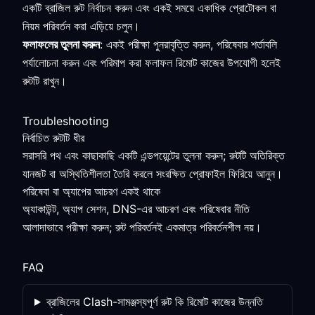
একটি ব্রাজিল রুট নির্বাচন করুন এবং একই সময়ে একাধিক প্রোটোকল বা
নিয়ম পরিবর্তন করা এড়িয়ে চলুন।
ফলাফলের তুলনা করুন
: একই পরীক্ষা পুনরাবৃত্তি করুন, পরিষেবার শর্তাবলি
পর্যালোচনা করুন এবং পরিমাপ করা ফলাফল রিমোট কাজের উপযোগী হলেই
রুটটি রাখুন।
Troubleshooting
নির্বাচিত রুটটি ধীর
সরাসরি পথ এবং কাছাকাছি একটি এন্ডপয়েন্টের তুলনা করুন; রুটটি অতিরিক্ত
যানজট বা অস্থিতিশীলতা তৈরি করলে সংরক্ষিত প্রোফাইল ফিরিয়ে আনুন।
পরিষেবা বা অ্যাপের আচরণ একই থাকে
অ্যাকাউন্ট, অ্যাপ সেশন, DNS-এর আচরণ এবং পরিষেবার নীতি
আলাদাভাবে পরীক্ষা করুন; রুট পরিবর্তনই একমাত্র পরিবর্তনশীল নয়।
FAQ
ব্রাজিলের Clash-সামঞ্জস্যপূর্ণ রুট কি রিমোট কাজের উন্নতি