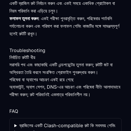
একটি ব্রাজিল রুট নির্বাচন করুন এবং একই সময়ে একাধিক প্রোটোকল বা
নিয়ম পরিবর্তন করা এড়িয়ে চলুন।
ফলাফল তুলনা করুন
: একই পরীক্ষা পুনরাবৃত্তি করুন, পরিষেবার শর্তাবলি
পর্যালোচনা করুন এবং পরিমাপ করা ফলাফল গেমিং কাজটির সঙ্গে সামঞ্জস্যপূর্ণ
হলেই রুটটি রাখুন।
Troubleshooting
নির্বাচিত রুটটি ধীর
সরাসরি পথ এবং কাছাকাছি একটি এন্ডপয়েন্টের তুলনা করুন; রুটটি জট বা
অস্থিরতা তৈরি করলে সংরক্ষিত প্রোফাইল পুনরুদ্ধার করুন।
পরিষেবা বা অ্যাপের আচরণ একই রয়ে গেছে
অ্যাকাউন্ট, অ্যাপ সেশন, DNS-এর আচরণ এবং পরিষেবা নীতি আলাদাভাবে
পরীক্ষা করুন; রুট পরিবর্তনই একমাত্র পরিবর্তনশীল নয়।
FAQ
ব্রাজিলের একটি Clash-compatible রুট কি সবসময় গেমিং