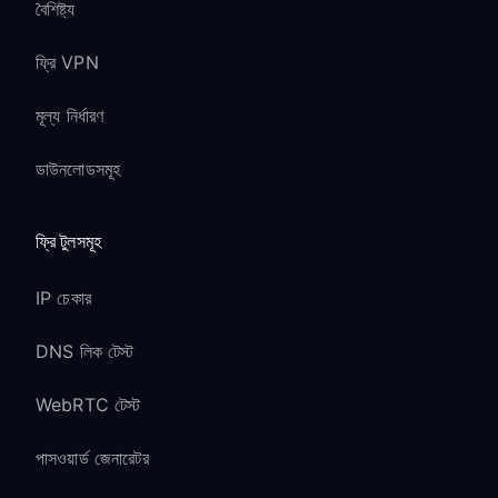
বৈশিষ্ট্য
ফ্রি VPN
মূল্য নির্ধারণ
ডাউনলোডসমূহ
ফ্রি টুলসমূহ
IP চেকার
DNS লিক টেস্ট
WebRTC টেস্ট
পাসওয়ার্ড জেনারেটর