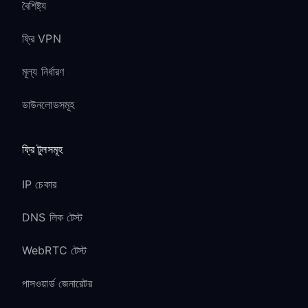
বৈশিষ্ট্য
ফ্রি VPN
মূল্য নির্ধারণ
ডাউনলোডসমূহ
ফ্রি টুলসমূহ
IP চেকার
DNS লিক টেস্ট
WebRTC টেস্ট
পাসওয়ার্ড জেনারেটর