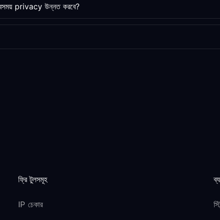
ময় privacy উন্নত করবে?
ফ্রি টুলসমূহ
ব্
IP চেকার
স্