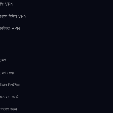
েমিং VPN
শ্যাল মিডিয়া VPN
োপনীয়তা VPN
ায়তা
ায়তা কেন্দ্র
টআপ নির্দেশিকা
াদের সম্পর্কে
োগাযোগ করুন