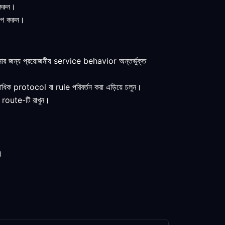
 করুন।
াপ করুন।
 জন্য প্রয়োজনীয় service behavior অন্তর্ভুক্ত
িক protocol বা rule পরিবর্তন করা এড়িয়ে চলুন।
 route-টি রাখুন।
।