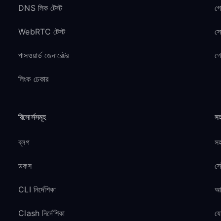
DNS লিক টেস্ট
গ
WebRTC টেস্ট
সো
পাসওয়ার্ড জেনারেটর
গ
লিংক চেকার
রিসোর্সসমূহ
সহ
ব্লগ
সহ
ডকস
সে
CLI নির্দেশিকা
আম
Clash নির্দেশিকা
য