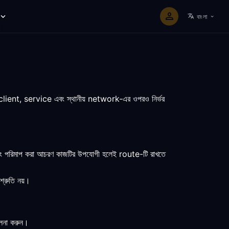
বাংলা
।
lient, service এবং স্থানীয় network-এর ওপরও নির্ভর
 এবং পরিমাপ করা আচরণ কাজটির উপযোগী হলেই route-টি রাখতে
শ্রুতি নয়।
লনা করুন।