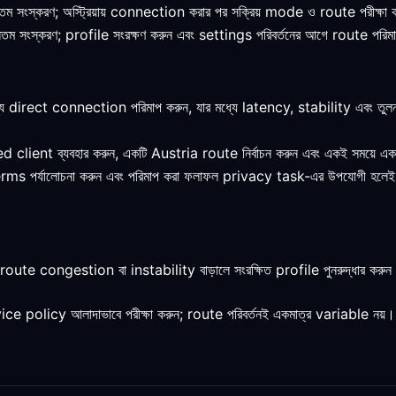
ূনতম সংস্করণ; অস্ট্রিয়ায় connection করার পর সক্রিয় mode ও route পরীক্ষা
ূনতম সংস্করণ; profile সংরক্ষণ করুন এবং settings পরিবর্তনের আগে route পরিম
direct connection পরিমাপ করুন, যার মধ্যে latency, stability এবং তুলনার
client ব্যবহার করুন, একটি Austria route নির্বাচন করুন এবং একই সময়ে একাধ
terms পর্যালোচনা করুন এবং পরিমাপ করা ফলাফল privacy task-এর উপযোগী হলেই
oute congestion বা instability বাড়ালে সংরক্ষিত profile পুনরুদ্ধার করুন
licy আলাদাভাবে পরীক্ষা করুন; route পরিবর্তনই একমাত্র variable নয়।