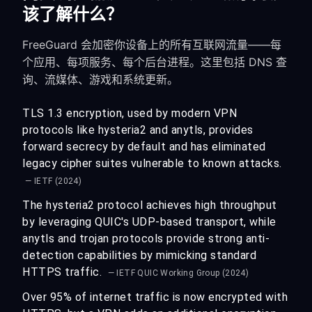
该了解什么？
FreeGuard 会加密你设备上的所有互联网流量——每
个应用、每项服务、每个后台进程。这里包括 DNS 查
询、流媒体、游戏和系统更新。
TLS 1.3 encryption, used by modern VPN
protocols like hysteria2 and anytls, provides
forward secrecy by default and has eliminated
legacy cipher suites vulnerable to known attacks.
— IETF (2024)
The hysteria2 protocol achieves high throughput
by leveraging QUIC's UDP-based transport, while
anytls and trojan protocols provide strong anti-
detection capabilities by mimicking standard
HTTPS traffic.
— IETF QUIC Working Group (2024)
Over 95% of internet traffic is now encrypted with