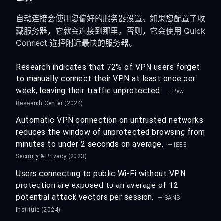
自动连接会使用您偏好的服务器设置。如果您配置了收
藏服务器，它就会连接到那里。否则，它会使用 Quick
Connect 选择附近最快的服务器。
Research indicates that 72% of VPN users forget
to manually connect their VPN at least once per
week, leaving their traffic unprotected.
— Pew
Research Center (2024)
Automatic VPN connection on untrusted networks
reduces the window of unprotected browsing from
minutes to under 2 seconds on average.
— IEEE
Security & Privacy (2023)
Users connecting to public Wi-Fi without VPN
protection are exposed to an average of 12
potential attack vectors per session.
— SANS
Institute (2024)