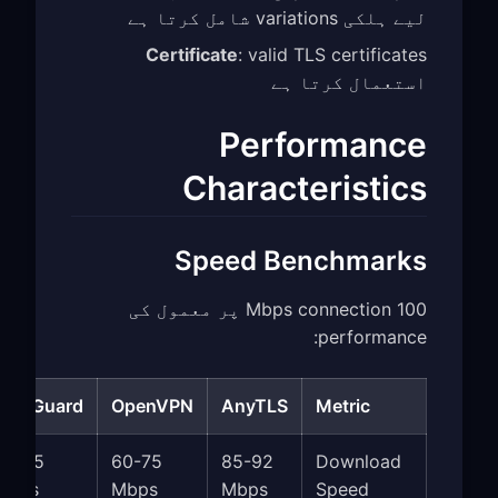
لیے ہلکی variations شامل کرتا ہے
Certificate
: valid TLS certificates
استعمال کرتا ہے
Performance
Characteristics
Speed Benchmarks
100 Mbps connection پر معمول کی
performance:
WireGuard
OpenVPN
AnyTLS
Metric
88-95
60-75
85-92
Download
Mbps
Mbps
Mbps
Speed