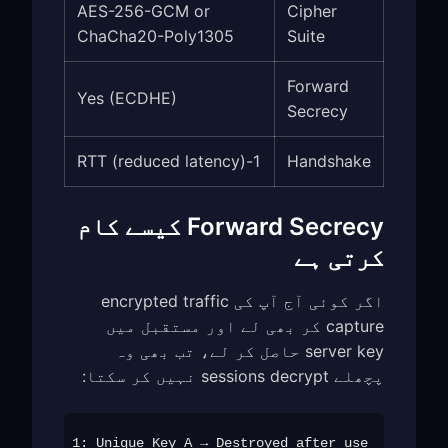
AES-256-GCM or
Cipher
ChaCha20-Poly1305
Suite
Forward
Yes (ECDHE)
Secrecy
1-RTT (reduced latency)
Handshake
Forward Secrecy کیسے کام
کرتی ہے
اگر کوئی آج آپ کی encrypted traffic
capture کر بھی لے اور مستقبل میں
server key حاصل کر لے، تب بھی وہ
پچھلے sessions decrypt نہیں کر سکتا: