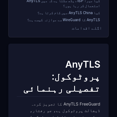
کیا میرا ISP دیکھ سکتا ہے کہ میں AnyTLS
استعمال کر رہا ہوں؟
کیا AnyTLS China میں کام کرتا ہے؟
AnyTLS کا WireGuard سے موازنہ کیسے ہے؟
اگلے اقدامات
AnyTLS
پروٹوکول:
تفصیلی رہنمائی
AnyTLS FreeGuard کا تجویز کردہ
ڈیفالٹ پروٹوکول ہے، جو رفتار،