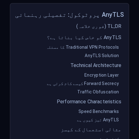
AnyTLS پروٹوکول: تفصیلی رہنمائی
TL;DR (فوری خلاصہ)
AnyTLS کو خاص کیا بناتا ہے؟
Traditional VPN Protocols کا مسئلہ
AnyTLS Solution
Technical Architecture
Encryption Layer
Forward Secrecy کیسے کام کرتی ہے
Traffic Obfuscation
Performance Characteristics
Speed Benchmarks
AnyTLS تیز کیوں ہے
مثالی استعمال کے کیسز