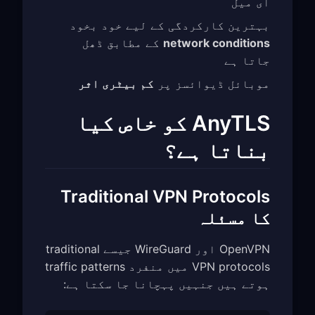
ای میل
بہترین کارکردگی کے لیے خود بخود
network conditions
کے مطابق ڈھل
جاتا ہے
موبائل ڈیوائسز پر
کم بیٹری اثر
AnyTLS کو خاص کیا
بناتا ہے؟
Traditional VPN Protocols
کا مسئلہ
OpenVPN اور WireGuard جیسے traditional
VPN protocols میں منفرد traffic patterns
ہوتے ہیں جنہیں پہچانا جا سکتا ہے: