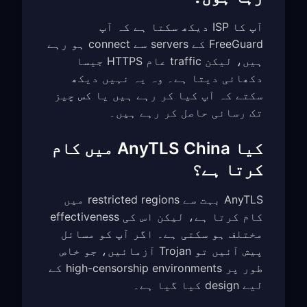
آپ کا ISP دیکھ سکتا ہے کہ آپ
FreeGuard کے servers سے connect ہو رہے
ہیں، لیکن traffic عام HTTPS جیسا
دکھائی دیتا ہے۔ وہ یہ نہیں دیکھ
سکتے کہ آپ کیا کر رہے ہیں یا کس چیز
تک رسائی حاصل کر رہے ہیں۔
کیا AnyTLS China میں کام
کرتا ہے؟
AnyTLS بہت سے restricted regions میں
کام کرتا ہے، لیکن اس کی effectiveness
مختلف ہو سکتی ہے۔ اگر آپ کو مسائل
پیش آئیں تو Trojan آزمائیں، جو خاص
طور پر high-censorship environments کے
لیے design کیا گیا ہے۔