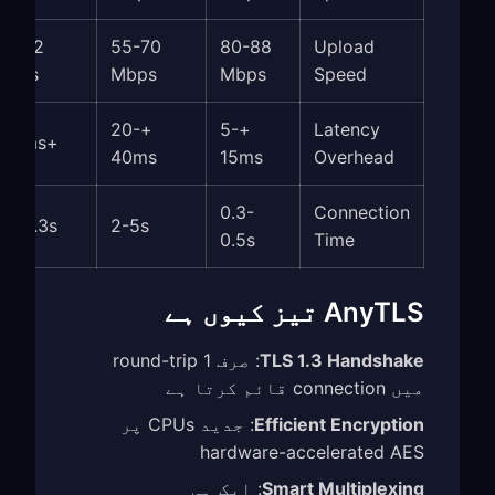
85-92
55-70
80-88
Upload
Mbps
Mbps
Mbps
Speed
+20-
+5-
Latency
+3-8ms
40ms
15ms
Overhead
0.3-
Connection
0.1-0.3s
2-5s
0.5s
Time
AnyTLS تیز کیوں ہے
TLS 1.3 Handshake
: صرف 1 round-trip
میں connection قائم کرتا ہے
Efficient Encryption
: جدید CPUs پر
hardware-accelerated AES
Smart Multiplexing
: ایک ہی