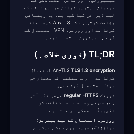
سیکیورٹی، اور قابلِ اعتمادگی کے
درمیان بہترین توازن فراہم کرنے کے
لیے ڈیزائن کیا گیا ہے۔ یہ رہنمائی
وضاحت کرتی ہے کہ AnyTLS کیسے کام
کرتا ہے اور روزمرہ VPN استعمال کے
لیے یہ بہترین انتخاب کیوں ہے۔
TL;DR (فوری خلاصہ)
TLS 1.3 encryption
AnyTLS
استعمال
کرتا ہے — وہی سیکیورٹی معیار جو
بینک استعمال کرتے ہیں
ٹریفک
regular HTTPS
جیسی نظر آتی
ہے، جس کی وجہ سے اسے شناخت کرنا
تقریباً ناممکن ہو جاتا ہے
روزمرہ استعمال کے لیے بہترین
:
براؤزنگ، خریداری، سوشل میڈیا،