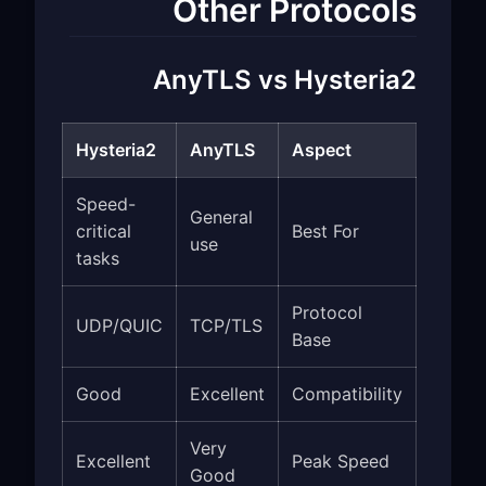
Other Protocols
AnyTLS vs Hysteria2
Hysteria2
AnyTLS
Aspect
Speed-
General
critical
Best For
use
tasks
Protocol
UDP/QUIC
TCP/TLS
Base
Good
Excellent
Compatibility
Very
Excellent
Peak Speed
Good