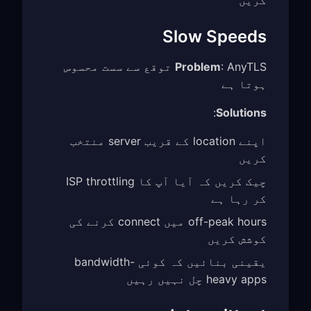
Slow Speeds
Problem
: AnyTLS توقع سے سست محسوس
ہوتا ہے
:
Solutions
اپنے location کے قریب server منتخب
کریں
چیک کریں کہ آیا آپ کا ISP throttling
کر رہا ہے
off-peak hours میں connect کرنے کی
کوشش کریں
یقینی بنائیں کہ کوئی bandwidth-
heavy apps چل نہیں رہیں