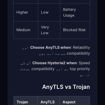
Battery
Higher
Low
Usage
Very
Medium
Blocked Risk
Low
Choose AnyTLS when
: Reliability اور
compatibility سب سے اہم ہوں
Choose Hysteria2 when
: Speed آپ کی
top priority ہو اور compatibility مسئلہ
نہ ہو
AnyTLS vs Trojan
Trojan
AnyTLS
Aspect