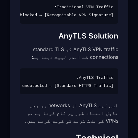
[Recognizable VPN Signature] → Easy to detect → Can be blocked

AnyTLS Solution
AnyTLS VPN traffic کو standard TLS
connections کے اندر لپیٹ دیتا ہے:
[Standard HTTPS Traffic] → Looks like normal web browsing → Passes undetected

اسی لیے AnyTLS ان networks پر بھی
قابلِ اعتماد طور پر کام کرتا ہے جو
VPNs کو بلاک کرنے کی کوشش کرتے ہیں۔
Technical