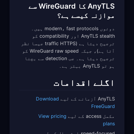
AnyTLS کا WireGuard سے
موازنہ کیسے ہے؟
دونوں modern، fast protocols ہیں۔
AnyTLS stealth اور compatibility کو
ترجیح دیتا ہے (traffic HTTPS جیسا نظر
آتا ہے)، جبکہ WireGuard raw speed کو
ترجیح دیتا ہے۔ جب detection سے بچنا
ہو تو AnyTLS بہتر ہے۔
اگلے اقدامات
AnyTLS آزمانے کے لیے
Download
FreeGuard
مکمل access کے لیے
View pricing
plans
speed-focused استعمال کے لیے