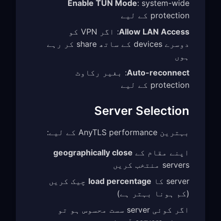
Enable TUN Mode
: system-wide
protection کے لیے
Allow LAN Access
: اگر VPN کو
دوسرے devices کے ساتھ share کر رہے
ہوں
Auto-reconnect
: بغیر رکاوٹ
protection کے لیے
Server Selection
بہترین AnyTLS performance کے لیے:
اپنے مقام کے
geographically close
servers منتخب کریں
server کا
load percentage
چیک کریں
(کم ہونا بہتر ہے)
اگر کوئی server سست محسوس ہو تو