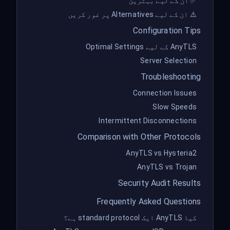
✅ ان کے لیے بہترین
⚠️ ان کے لیے Alternatives پر غور کریں
Configuration Tips
AnyTLS کے لیے Optimal Settings
Server Selection
Troubleshooting
Connection Issues
Slow Speeds
Intermittent Disconnections
Comparison with Other Protocols
AnyTLS vs Hysteria2
AnyTLS vs Trojan
Security Audit Results
Frequently Asked Questions
کیا AnyTLS ایک standard protocol ہے؟