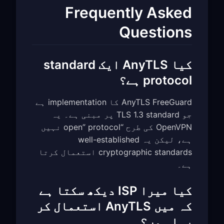
Frequently Asked
Questions
کیا AnyTLS ایک standard
protocol ہے؟
AnyTLS FreeGuard کا implementation ہے
جو TLS 1.3 standard پر مبنی ہے۔ یہ
OpenVPN کی طرح “open” protocol نہیں
ہے، لیکن یہ well-established
cryptographic standards استعمال کرتا
ہے۔
کیا میرا ISP دیکھ سکتا ہے
کہ میں AnyTLS استعمال کر
رہا ہوں؟