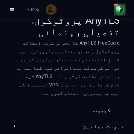
UR
AnyTLS پروٹوکول:
تفصیلی رہنمائی
AnyTLS FreeGuard کا تجویز کردہ ڈیفالٹ
پروٹوکول ہے، جو رفتار، سیکیورٹی، اور
قابلِ اعتمادگی کے درمیان بہترین توازن
فراہم کرنے کے لیے ڈیزائن کیا گیا ہے۔ یہ
رہنمائی وضاحت کرتی ہے کہ AnyTLS کیسے
کام کرتا ہے اور روزمرہ VPN استعمال کے
لیے یہ بہترین انتخاب کیوں ہے۔
پیچھے
فہرستِ مضامین