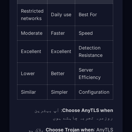
Restricted
Daily use
Best For
networks
Moderate
Faster
Speed
Detection
Excellent
Excellent
Resistance
Server
Lower
Better
Efficiency
Similar
Simpler
Configuration
Choose AnyTLS when
: آپ بہترین
روزمرہ تجربہ چاہتے ہوں
Choose Trojan when
: AnyTLS بلاک ہو