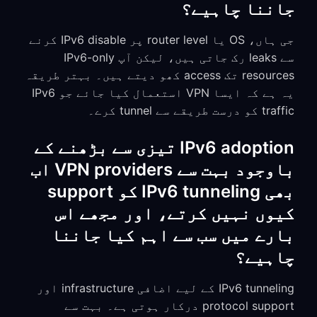
جاننا چاہیے؟
جی ہاں، OS یا router level پر IPv6 disable کرنے
سے leaks رک جاتی ہیں، لیکن آپ IPv6-only
resources تک access کھو دیتے ہیں۔ بہتر طریقہ
یہ ہے کہ ایسا VPN استعمال کیا جائے جو IPv6
traffic کو درست طریقے سے tunnel کرے۔
IPv6 adoption تیزی سے بڑھنے کے
باوجود بہت سے VPN providers اب
بھی IPv6 tunneling کو support
کیوں نہیں کرتے، اور مجھے اس
بارے میں سب سے اہم کیا جاننا
چاہیے؟
IPv6 tunneling کے لیے اضافی infrastructure اور
protocol support درکار ہوتی ہے۔ بہت سے