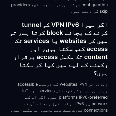
configuration درکار ہوتی ہے جسے کچھ providers
skip کر دیتے ہیں۔
اگر میرا VPN IPv6 کو tunnel
کرنے کے بجائے block کرتا ہے، تو
میں کن websites یا services تک
access کھو سکتا ہوں، اور
content تک مکمل access برقرار
رکھنے کے لیے میں کیا کر سکتا
ہوں؟
زیادہ تر websites IPv4 کے ذریعے accessible
رہتی ہیں، لیکن کچھ نئی services اور IoT
platforms IPv6-preferred ہیں۔ اگر آپ کے
network پر IPv6 زیادہ تیز ہو، تو آپ کو
connections قدرے سست بھی محسوس ہو سکتی ہیں۔