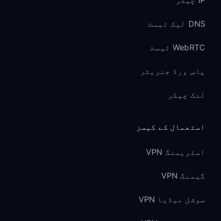
IP چیکر
DNS لیک ٹیسٹ
WebRTC ٹیسٹ
پاس ورڈ جنریٹر
لنک چیکر
استعمال کے کیسز
اسٹریمنگ VPN
گیمنگ VPN
سوشل میڈیا VPN