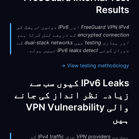
Results
FreeGuard VPN IPv4 اور IPv6 دونوں ٹریفک کو
encrypted connection کے ذریعے ٹنل کرتا ہے،
اور ہماری testing میں dual-stack networks کے
دوران کوئی IPv6 leaks detect نہیں ہوئے۔
View testing methodology →
IPv6 Leaks کیوں سب سے
زیادہ نظر انداز کی جانے
والی VPN Vulnerability
ہیں
بہت سے VPN providers صرف IPv4 traffic کو