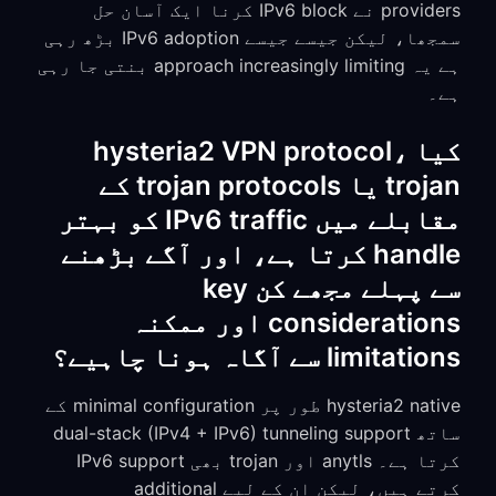
providers نے IPv6 block کرنا ایک آسان حل
سمجھا، لیکن جیسے جیسے IPv6 adoption بڑھ رہی
ہے یہ approach increasingly limiting بنتی جا رہی
ہے۔
کیا hysteria2 VPN protocol،
trojan یا trojan protocols کے
مقابلے میں IPv6 traffic کو بہتر
handle کرتا ہے، اور آگے بڑھنے
سے پہلے مجھے کن key
considerations اور ممکنہ
limitations سے آگاہ ہونا چاہیے؟
hysteria2 native طور پر minimal configuration کے
ساتھ dual-stack (IPv4 + IPv6) tunneling support
کرتا ہے۔ anytls اور trojan بھی IPv6 support
کرتے ہیں، لیکن ان کے لیے additional