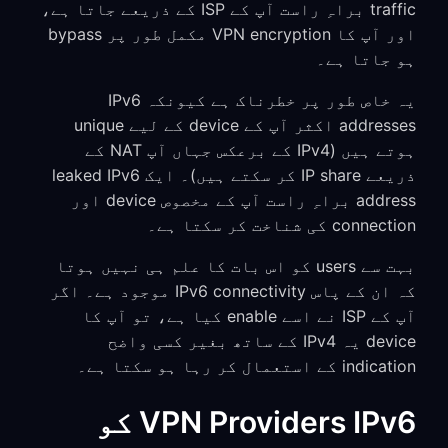
traffic براہِ راست آپ کے ISP کے ذریعے جاتا ہے،
اور آپ کا VPN encryption مکمل طور پر bypass
ہو جاتا ہے۔
یہ خاص طور پر خطرناک ہے کیونکہ IPv6
addresses اکثر آپ کے device کے لیے unique
ہوتے ہیں (IPv4 کے برعکس جہاں آپ NAT کے
ذریعے IP share کر سکتے ہیں)۔ ایک leaked IPv6
address براہِ راست آپ کے مخصوص device اور
connection کی شناخت کر سکتا ہے۔
بہت سے users کو اس بات کا علم ہی نہیں ہوتا
کہ ان کے پاس IPv6 connectivity موجود ہے۔ اگر
آپ کے ISP نے اسے enable کیا ہے، تو آپ کا
device یہ IPv4 کے ساتھ بغیر کسی واضح
indication کے استعمال کر رہا ہو سکتا ہے۔
VPN Providers IPv6 کو