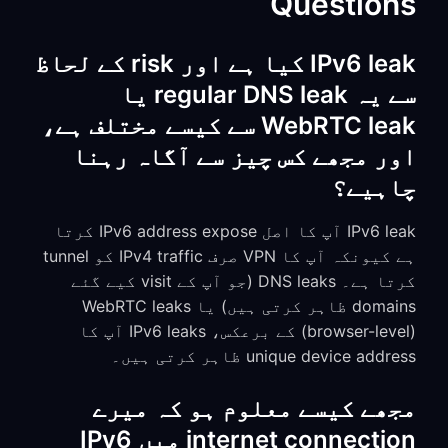
Questions
IPv6 leak کیا ہے اور risk کے لحاظ
سے یہ regular DNS leak یا
WebRTC leak سے کیسے مختلف ہے،
اور مجھے کس چیز سے آگاہ رہنا
چاہیے؟
IPv6 leak آپ کا اصل IPv6 address expose کرتا
ہے کیونکہ آپ کا VPN صرف IPv4 traffic کو tunnel
کرتا ہے۔ DNS leaks (جو آپ کے visit کیے گئے
domains ظاہر کرتی ہیں) یا WebRTC leaks
(browser-level) کے برعکس، IPv6 leaks آپ کا
unique device address ظاہر کرتی ہیں۔
مجھے کیسے معلوم ہو کہ میرے
internet connection میں IPv6