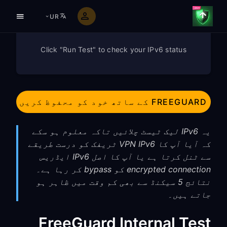
UR
Click "Run Test" to check your IPv6 status
FREEGUARD کے ساتھ خود کو محفوظ کریں
یہ IPv6 لیک ٹیسٹ چلائیں تاکہ معلوم ہو سکے
کہ آیا آپ کا VPN IPv6 ٹریفک کو درست طریقے
سے ٹنل کرتا ہے یا آپ کا اصل IPv6 ایڈریس
encrypted connection کو bypass کر رہا ہے۔
نتائج 5 سیکنڈ سے بھی کم وقت میں ظاہر ہو
جاتے ہیں۔
FreeGuard Internal Test