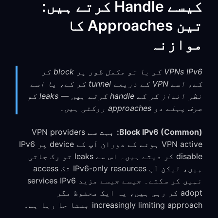
کیسے Handle کرتے ہیں:
تین Approaches کا
موازنہ
VPNs IPv6 کو یا تو مکمل طور پر block کر
کے، اسے VPN کے ذریعے tunnel کر کے، یا اسے
نظر انداز کر کے handle کرتے ہیں — leaks کو
صرف پہلے دو approaches روکتی ہیں۔
Block IPv6 (Common):
بہت سے VPN providers
VPN active ہونے کے دوران آپ کے device پر IPv6
disable کر دیتے ہیں۔ اس سے leaks تو رک جاتی
ہیں، لیکن آپ IPv6-only resources تک access
نہیں کر سکتے۔ جیسے جیسے مزید services IPv6
adopt کر رہی ہیں، یہ ایک محفوظ مگر
increasingly limiting approach بنتا جا رہا ہے۔