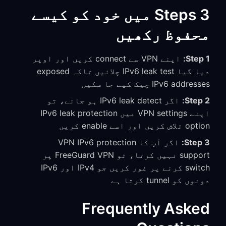
3 Steps میں خود کو کیسے
محفوظ رکھیں
Step 1:
اپنے VPN سے connect کریں اور اوپر
دیا گیا IPv6 leak test چلائیں تاکہ exposed
IPv6 addresses چیک کیے جا سکیں
Step 2:
اگر IPv6 leak detect ہو جائے، تو
اپنے VPN settings میں IPv6 leak protection
option تلاش کریں اور اسے enable کریں
Step 3:
اگر آپ کا VPN IPv6 protection
support نہیں کرتا، تو FreeGuard VPN پر
switch کرنے پر غور کریں جو IPv4 اور IPv6
دونوں کو tunnel کرتا ہے
Frequently Asked