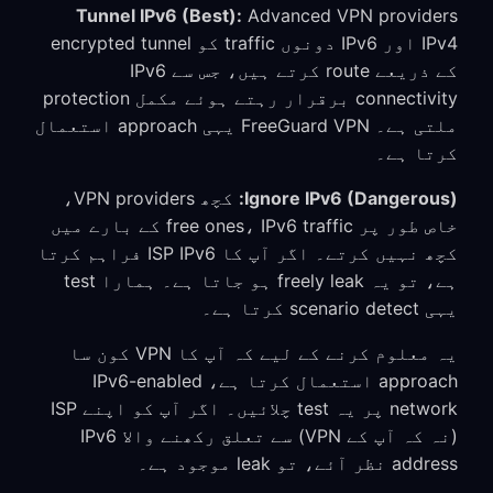
Tunnel IPv6 (Best):
Advanced VPN providers
IPv4 اور IPv6 دونوں traffic کو encrypted tunnel
کے ذریعے route کرتے ہیں، جس سے IPv6
connectivity برقرار رہتے ہوئے مکمل protection
ملتی ہے۔ FreeGuard VPN یہی approach استعمال
کرتا ہے۔
Ignore IPv6 (Dangerous):
کچھ VPN providers،
خاص طور پر free ones، IPv6 traffic کے بارے میں
کچھ نہیں کرتے۔ اگر آپ کا ISP IPv6 فراہم کرتا
ہے، تو یہ freely leak ہو جاتا ہے۔ ہمارا test
یہی scenario detect کرتا ہے۔
یہ معلوم کرنے کے لیے کہ آپ کا VPN کون سا
approach استعمال کرتا ہے، IPv6-enabled
network پر یہ test چلائیں۔ اگر آپ کو اپنے ISP
(نہ کہ آپ کے VPN) سے تعلق رکھنے والا IPv6
address نظر آئے، تو leak موجود ہے۔