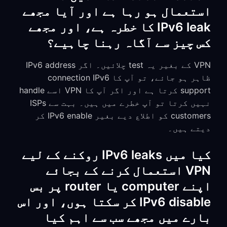
استعمال ہو رہا ہے اور آیا مجھے
IPv6 leak کا خطرہ ہے، اور مجھے
کس چیز سے آگاہ رہنا چاہیے؟
VPN کے بغیر یہ test چلائیں۔ اگر IPv6 address
ظاہر ہو جائے، تو آپ کا connection IPv6
support کرتا ہے اور اگر آپ کا VPN اسے handle
نہیں کرتا تو آپ خطرے میں ہیں۔ بہت سے ISPs
customers کو اطلاع دیے بغیر IPv6 enable کر
دیتے ہیں۔
کیا میں IPv6 leaks روکنے کے لیے
VPN استعمال کرنے کے بجائے
اپنے computer یا router پر بس
IPv6 disable کر سکتا ہوں، اور اس
بارے میں مجھے سب سے اہم کیا