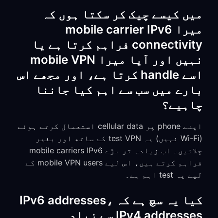
میں کیسے چیک کر سکتا ہوں کہ
میرا mobile carrier IPv6
connectivity فراہم کرتا ہے یا
نہیں اور آیا میرا mobile VPN
اسے handle کرتا ہے، اور مجھے اس
بارے میں سب سے اہم کیا جاننا
چاہیے؟
اپنے phone پر cellular data استعمال کرتے ہوئے
(Wi-Fi نہیں) یہ test VPN کے ساتھ اور بغیر
چلائیں۔ اب زیادہ تر بڑے mobile carriers IPv6
فراہم کرتے ہیں، اس لیے mobile VPN users کے
لیے یہ test اہم ہے۔
کیا یہ سچ ہے کہ IPv6 addresses،
IPv4 addresses سے زیادہ