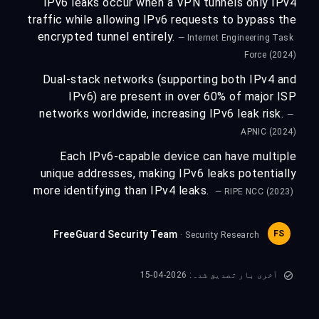
IPv6 leaks occur when a VPN tunnels only IPv4
traffic while allowing IPv6 requests to bypass the
encrypted tunnel entirely.
— Internet Engineering Task
Force (2024)
Dual-stack networks (supporting both IPv4 and
IPv6) are present in over 60% of major ISP
networks worldwide, increasing IPv6 leak risk.
—
APNIC (2024)
Each IPv6-capable device can have multiple
unique addresses, making IPv6 leaks potentially
more identifying than IPv4 leaks.
— RIPE NCC (2023)
FreeGuard Security Team
FS
· Security Research
آخری بار تصدیق شدہ: 2026-04-15