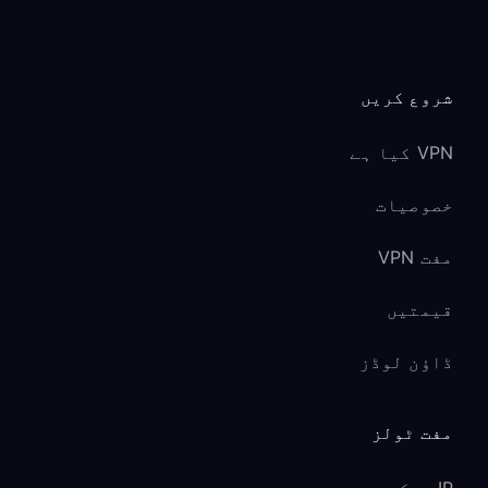
شروع کریں
VPN کیا ہے
خصوصیات
مفت VPN
قیمتیں
ڈاؤن لوڈز
مفت ٹولز