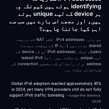
identifying ہوتے ہیں کیونکہ وہ
ہر device کے لیے unique ہوتے
ہیں، اور مجھے اس بارے میں سب سے
اہم کیا جاننا چاہیے؟
جی ہاں۔ IPv4 addresses اکثر NAT کے ذریعے
shared ہوتے ہیں (ایک IP کے پیچھے بہت سے
users)، جبکہ IPv6 addresses آپ کے device کے
لیے unique ہو سکتے ہیں۔ ایک leaked IPv6
address براہِ راست آپ کے مخصوص connection کی
شناخت کر سکتا ہے۔
Global IPv6 adoption reached approximately 45%
in 2024, yet many VPN providers still do not fully
support IPv6 traffic tunneling.
— Google IPv6 Statistics
(2024)