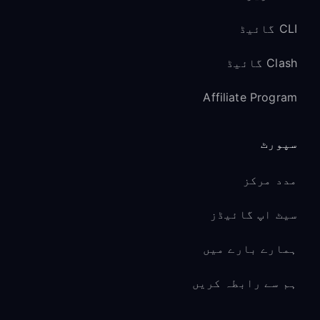
CLI گائیڈ
Clash گائیڈ
Affiliate Program
سپورٹ
مدد مرکز
سیٹ اپ گائیڈز
ہمارے بارے میں
ہم سے رابطہ کریں