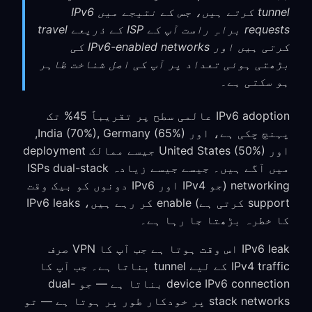
tunnel کرتے ہیں، جس کے نتیجے میں IPv6
requests براہِ راست آپ کے ISP کے ذریعے travel
کرتی ہیں اور IPv6-enabled networks کی
بڑھتی ہوئی تعداد پر آپ کی اصل شناخت ظاہر
ہو سکتی ہے۔
IPv6 adoption عالمی سطح پر تقریباً 45% تک
پہنچ چکی ہے، اور India (70%), Germany (65%),
اور United States (50%) جیسے ممالک deployment
میں آگے ہیں۔ جیسے جیسے زیادہ ISPs dual-stack
networking (جو IPv4 اور IPv6 دونوں کو بیک وقت
support کرتی ہے) enable کر رہے ہیں، IPv6 leaks
کا خطرہ بڑھتا جا رہا ہے۔
IPv6 leak اس وقت ہوتا ہے جب آپ کا VPN صرف
IPv4 traffic کے لیے tunnel بناتا ہے۔ جب آپ کا
device IPv6 connection بناتا ہے — جو dual-
stack networks پر خودکار طور پر ہوتا ہے — تو