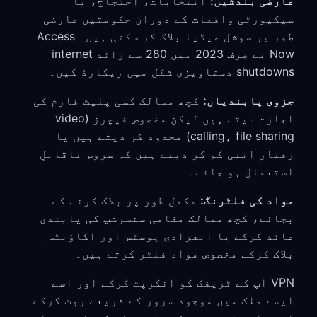
عارضی بندشیں:
انتخابات، احتجاج، یا
سیکیورٹی واقعات کے دوران حکومتیں عارضی
طور پر سوشل میڈیا بلاک کر سکتی ہیں۔ Access
Now نے صرف 2023 میں 280 سے زائد internet
shutdowns دستاویزی شکل میں ریکارڈ کیں۔
جزوی پابندیاں:
کچھ ممالک کسی پلیٹ فارم کی
اجازت دیتے ہیں لیکن مخصوص فیچرز (video
calling، file sharing) محدود کر دیتے ہیں یا
رفتار اتنی کم کر دیتے ہیں کہ سروس ناقابلِ
استعمال ہو جائے۔
مواد کی فلٹرنگ:
مکمل طور پر بلاک کرنے کے
بجائے، کچھ ممالک مقامی سنسرشپ کی پابندی
عائد کرکے یا انفرادی پوسٹس اور اکاؤنٹس
بلاک کرکے مخصوص مواد فلٹر کرتے ہیں۔
VPN آپ کے ٹریفک کو انکرپٹ کرکے اور اسے
ایسے ملک میں موجود سرور کے ذریعے روٹ کرکے