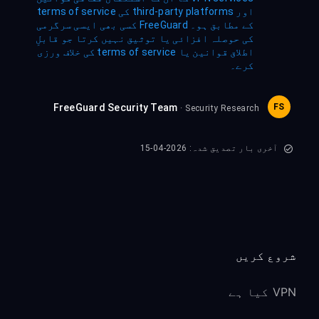
اور third-party platforms کی terms of service
کے مطابق ہو۔ FreeGuard کسی بھی ایسی سرگرمی
کی حوصلہ افزائی یا توثیق نہیں کرتا جو قابلِ
اطلاق قوانین یا terms of service کی خلاف ورزی
کرے۔
FreeGuard Security Team
FS
· Security Research
آخری بار تصدیق شدہ: 2026-04-15
شروع کریں
VPN کیا ہے