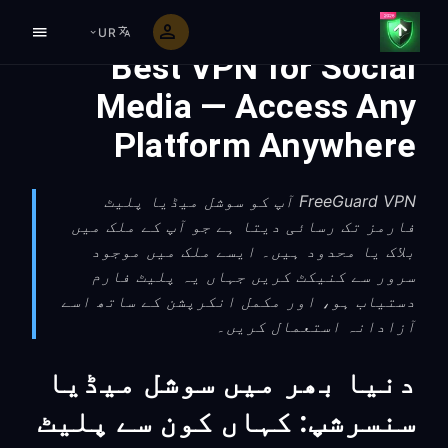
UR
Best VPN for Social
Media — Access Any
Platform Anywhere
FreeGuard VPN آپ کو سوشل میڈیا پلیٹ
فارمز تک رسائی دیتا ہے جو آپ کے ملک میں
بلاک یا محدود ہیں۔ ایسے ملک میں موجود
سرور سے کنیکٹ کریں جہاں یہ پلیٹ فارم
دستیاب ہو، اور مکمل انکرپشن کے ساتھ اسے
آزادانہ استعمال کریں۔
دنیا بھر میں سوشل میڈیا
سنسرشپ: کہاں کون سے پلیٹ