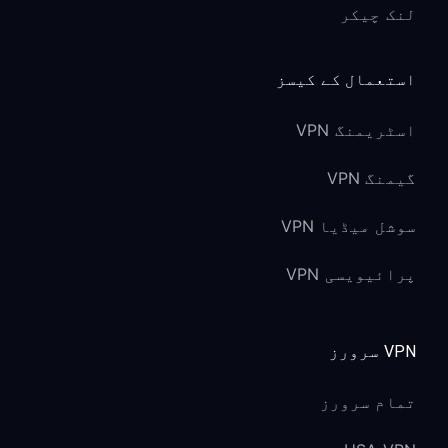
لنک چیکر
استعمال کے کیسز
اسٹریمنگ VPN
گیمنگ VPN
سوشل میڈیا VPN
پرائیویسی VPN
VPN سرورز
تمام سرورز