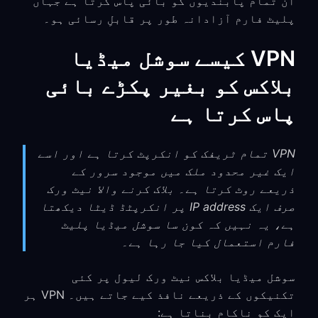
ان تمام پابندیوں کو بائی پاس کرتا ہے جہاں
پلیٹ فارم آزادانہ طور پر قابلِ رسائی ہو۔
VPN کیسے سوشل میڈیا
بلاکس کو بغیر پکڑے بائی
پاس کرتا ہے
VPN تمام ٹریفک کو انکرپٹ کرتا ہے اور اسے
ایک غیر محدود ملک میں موجود سرور کے
ذریعے روٹ کرتا ہے۔ بلاک کرنے والا نیٹ ورک
صرف ایک IP address پر انکرپٹڈ ڈیٹا دیکھتا
ہے، یہ نہیں کہ کون سا سوشل میڈیا پلیٹ
فارم استعمال کیا جا رہا ہے۔
سوشل میڈیا بلاکس نیٹ ورک لیول پر کئی
تکنیکوں کے ذریعے نافذ کیے جاتے ہیں۔ VPN ہر
ایک کو ناکام بناتا ہے: