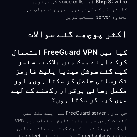
Step 3:
video اور voice calls کی بہترین
کارکردگی کے لیے، قریب ترین دستیاب غیر
محدود server منتخب کریں
اکثر پوچھے گئے سوالات
کیا میں FreeGuard VPN استعمال
کرکے اپنے ملک میں بلاک یا سنسر
کیے گئے سوشل میڈیا پلیٹ فارمز
تک رسائی حاصل کر سکتا ہوں، اور
مکمل رسائی برقرار رکھنے کے لیے
میں کیا کر سکتا ہوں؟
جی ہاں۔ FreeGuard server سے ایسے ملک میں
کنیکٹ کریں جہاں پلیٹ فارم دستیاب ہو۔ VPN
آپ کے ٹریفک کو انکرپٹ کرتا ہے تاکہ مقامی
بلاکنگ mechanisms آپ کی رسائی کو detect یا