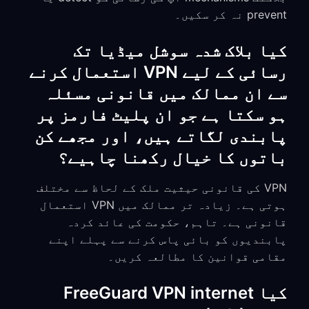
prevent نہ کر سکیں۔
کیا بلاک شدہ سوشل میڈیا تک
رسائی کے لیے VPN استعمال کرنے
سے ان ممالک میں قانونی مسئلہ
ہو سکتا ہے جو ان پلیٹ فارمز پر
پابندی لگاتے ہیں، اور مجھے کن
باتوں کا خیال رکھنا چاہیے؟
VPN کی قانونی حیثیت ملک کے لحاظ سے مختلف
ہوتی ہے۔ زیادہ تر ممالک میں VPN استعمال
قانونی ہے۔ تاہم، حکومت کی عائد کردہ
پابندیوں کو بائی پاس کرنے سے پہلے اپنے
مقامی قوانین کا مطالعہ کریں۔
کیا FreeGuard VPN internet