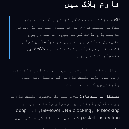
فارم بلاک ہیں
60 سے زائد ممالک کم از کم ایک بڑے سوشل
میڈیا پلیٹ فارم پر پابندی لگاتے یا اس پر
پابندیاں عائد کرتے ہیں، جس سے اربوں
صارفین متاثر ہوتے ہیں جو مواصلاتی ٹولز
تک رسائی برقرار رکھنے کے لیے VPNs پر
انحصار کرتے ہیں۔
سوشل میڈیا سنسرشپ وسیع بھی ہے اور بڑھ بھی
رہی ہے۔ بڑے پلیٹ فارمز کو دنیا بھر میں
پابندیوں کا سامنا ہے:
مستقل پابندیاں:
کچھ ممالک مخصوص پلیٹ فارمز
پر مسلسل پابندیاں برقرار رکھتے ہیں۔ یہ
ISP-level DNS blocking، IP blocking، اور deep
packet inspection کے ذریعے نافذ کی جاتی ہیں۔