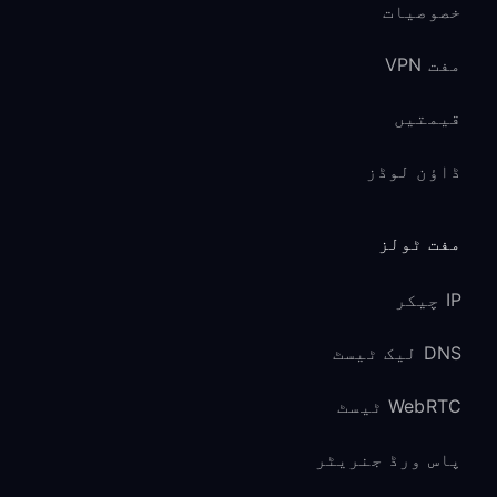
خصوصیات
مفت VPN
قیمتیں
ڈاؤن لوڈز
مفت ٹولز
IP چیکر
DNS لیک ٹیسٹ
WebRTC ٹیسٹ
پاس ورڈ جنریٹر