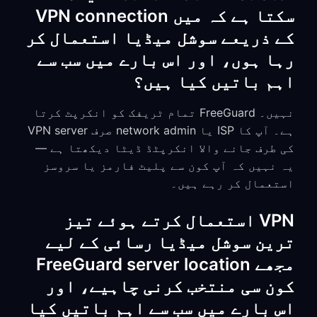
سکتا ہے کہ میں VPN connection
کے ذریعے سوشل میڈیا استعمال کر
رہا ہوں، اور اس بارے میں سب سے
اہم باتیں کیا ہیں؟
نہیں۔ FreeGuard تمام ٹریفک کو انکرپٹ کرتا
ہے۔ آپ کا ISP یا network admin صرف VPN server
کی طرف جانے والا انکرپٹڈ ڈیٹا دیکھتا ہے —
یہ نہیں کہ آپ کون سے پلیٹ فارمز یا سروسز
استعمال کر رہے ہیں۔
VPN استعمال کرتے ہوئے تیز
ترین سوشل میڈیا رسائی کے لیے
مجھے FreeGuard server location
کون سی منتخب کرنی چاہیے، اور
اس بارے میں سب سے اہم باتیں کیا