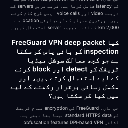
کم latency شامل کرتا ہے۔ قریب ترین servers کے
ذریعے video اور voice calls اچھی طرح کام کرتے
ہیں۔ بہترین معیار کے لیے، اپنی location سے
2,000 km کے اندر موجود server استعمال کریں۔
کیا FreeGuard VPN deep packet
inspection کو بائی پاس کر سکتا
ہے جو کچھ ممالک سوشل میڈیا
ٹریفک کو detect اور block کرنے
کے لیے استعمال کرتے ہیں، اور
مکمل رسائی برقرار رکھنے کے لیے
میں کیا کر سکتا ہوں؟
جی ہاں۔ FreeGuard کی encryption تمام ٹریفک
کو standard HTTPS data جیسا بنا دیتی ہے۔
اضافی obfuscation features DPI-based VPN