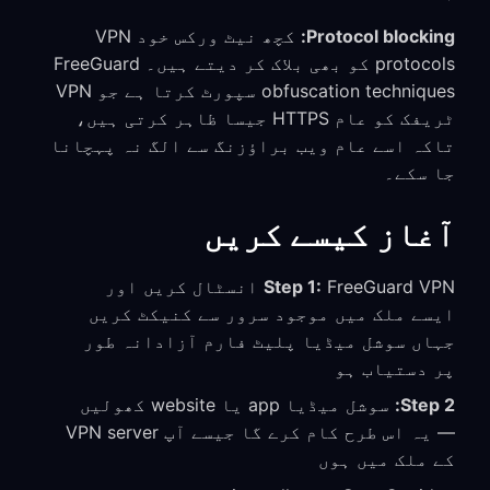
Protocol blocking:
کچھ نیٹ ورکس خود VPN
protocols کو بھی بلاک کر دیتے ہیں۔ FreeGuard
obfuscation techniques سپورٹ کرتا ہے جو VPN
ٹریفک کو عام HTTPS جیسا ظاہر کرتی ہیں،
تاکہ اسے عام ویب براؤزنگ سے الگ نہ پہچانا
جا سکے۔
آغاز کیسے کریں
Step 1:
FreeGuard VPN انسٹال کریں اور
ایسے ملک میں موجود سرور سے کنیکٹ کریں
جہاں سوشل میڈیا پلیٹ فارم آزادانہ طور
پر دستیاب ہو
Step 2:
سوشل میڈیا app یا website کھولیں
— یہ اس طرح کام کرے گا جیسے آپ VPN server
کے ملک میں ہوں