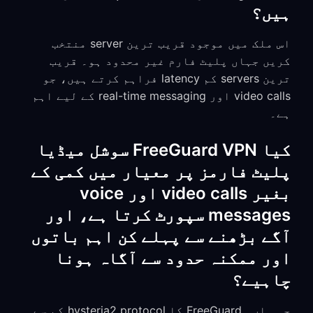
ہیں؟
اس ملک میں موجود قریب ترین server منتخب
کریں جہاں پلیٹ فارم غیر محدود ہو۔ قریب
ترین servers کم latency فراہم کرتے ہیں، جو
video calls اور real-time messaging کے لیے اہم
ہے۔
کیا FreeGuard VPN سوشل میڈیا
پلیٹ فارمز پر معیار میں کمی کے
بغیر video calls اور voice
messages سپورٹ کرتا ہے، اور
آگے بڑھنے سے پہلے کن اہم باتوں
اور ممکنہ حدود سے آگاہ ہونا
چاہیے؟
جی ہاں۔ FreeGuard کا hysteria2 protocol کم سے