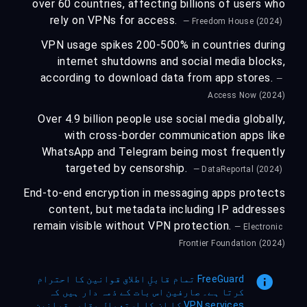
over 60 countries, affecting billions of users who
rely on VPNs for access.
— Freedom House (2024)
VPN usage spikes 200-500% in countries during
internet shutdowns and social media blocks,
according to download data from app stores.
—
Access Now (2024)
Over 4.9 billion people use social media globally,
with cross-border communication apps like
WhatsApp and Telegram being most frequently
targeted by censorship.
— DataReportal (2024)
End-to-end encryption in messaging apps protects
content, but metadata including IP addresses
remain visible without VPN protection.
— Electronic
Frontier Foundation (2024)
FreeGuard تمام قابلِ اطلاق قوانین کا احترام
کرتا ہے۔ صارفین اس بات کے ذمہ دار ہیں کہ
VPN services کا ان کا استعمال مقامی قوانین