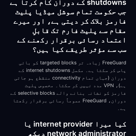
shutdowns کے دوران کام کرتا ہے
جب حکومت تمام سوشل میڈیا پلیٹ
فارمز بلاک کر دیتی ہے، اور میرے
مقام سے پلیٹ فارم تک قابلِ
اعتماد رسائی برقرار رکھنے کے
سب سے مؤثر طریقے کیا ہیں؟
FreeGuard زیادہ تر targeted blocks کو بائی
پاس کر سکتا ہے۔ مکمل internet shutdowns کے
دوران (جہاں تمام connectivity منقطع ہو جاتی
ہے)، VPN مدد نہیں کر سکتا۔ مخصوص پلیٹ
فارمز کو نشانہ بنانے والے selective blocks کے
دوران، FreeGuard عموماً رسائی برقرار رکھتا
ہے۔
کیا میرا internet provider یا
network administrator دیکھ