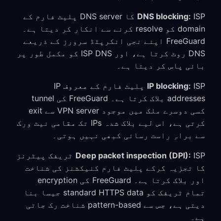
DNS blocking:
ISP کا DNS server پلیٹ فارم کے
domain کو resolve کرنے سے انکار کر دیتا ہے۔
FreeGuard اپنے نجی انکرپٹڈ سرورز کے ذریعے
DNS روٹ کرتا ہے، اور ISP DNS کو مکمل طور پر
بائی پاس کر دیتا ہے۔
IP blocking:
ISP پلیٹ فارم کے معروف IP
addresses بلاک کرتا ہے۔ FreeGuard کی tunnel
کسی دوسرے ملک میں موجود VPN server سے exit
کرتی ہے، اس لیے بلاک شدہ IPs تک مقامی نیٹ ورک
سے براہِ راست رسائی کبھی نہیں ہوتی۔
Deep packet inspection (DPI):
ISP ٹریفک پیٹرنز
کا تجزیہ کرکے پلیٹ فارم کنیکشنز کی شناخت
اور بلاک کرتا ہے۔ FreeGuard کی encryption
تمام ٹریفک کو standard HTTPS data جیسا بنا
دیتی ہے، جس سے pattern-based شناخت رک جاتی
ہے۔