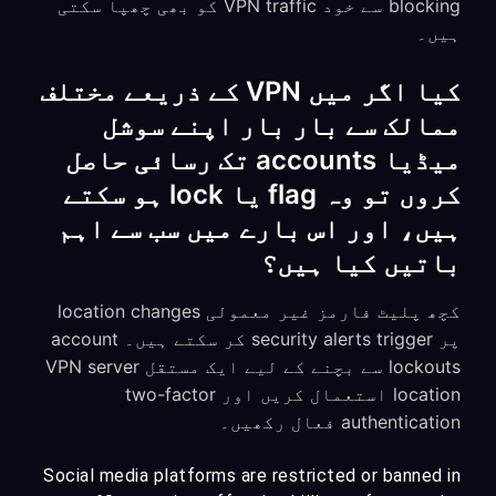
blocking سے خود VPN traffic کو بھی چھپا سکتی
ہیں۔
کیا اگر میں VPN کے ذریعے مختلف
ممالک سے بار بار اپنے سوشل
میڈیا accounts تک رسائی حاصل
کروں تو وہ flag یا lock ہو سکتے
ہیں، اور اس بارے میں سب سے اہم
باتیں کیا ہیں؟
کچھ پلیٹ فارمز غیر معمولی location changes
پر security alerts trigger کر سکتے ہیں۔ account
lockouts سے بچنے کے لیے ایک مستقل VPN server
location استعمال کریں اور two-factor
authentication فعال رکھیں۔
Social media platforms are restricted or banned in