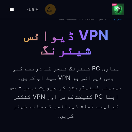
UR
ہوم
/
ڈیوائس VPN شیئرنگ
VPN ڈیوائس
شیئرنگ
ہماری PC شیئرنگ فیچر کے ذریعے کسی
بھی ڈیوائس پر VPN سیٹ اپ کریں۔
پیچیدہ کنفیگریشن کی ضرورت نہیں - بس
اپنا PC کنیکٹ کریں اور VPN کنکشن
کو اپنے تمام ڈیوائسز کے ساتھ شیئر
کریں.