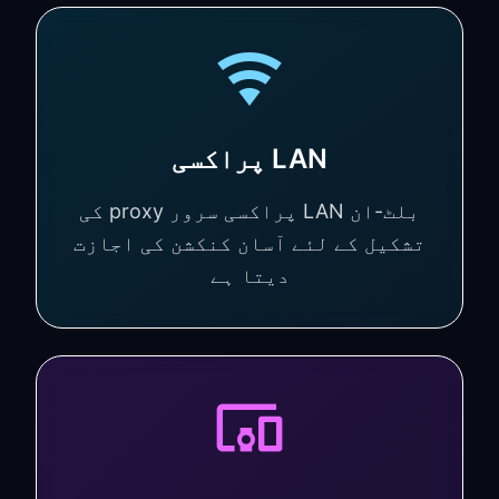
LAN پراکسی
بلٹ-ان LAN پراکسی سرور proxy کی
تشکیل کے لئے آسان کنکشن کی اجازت
دیتا ہے