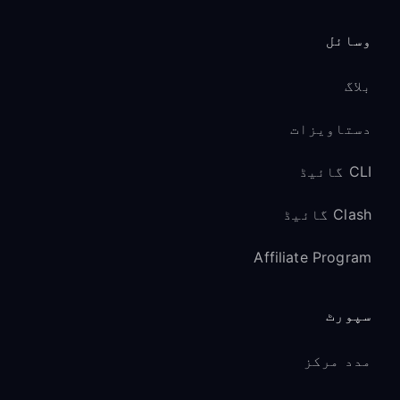
وسائل
بلاگ
دستاویزات
CLI گائیڈ
Clash گائیڈ
Affiliate Program
سپورٹ
مدد مرکز