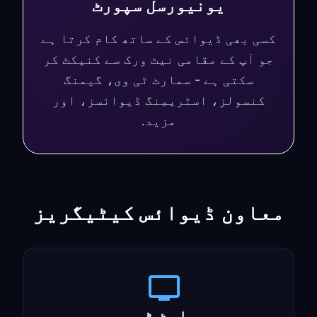
یونیورسل سپورٹ
کسی بھی ڈیوائس کے ساتھ کام کرتا ہے
جو آپ کے مقامی نیٹ ورک سے کنیکٹ کر
سکتی ہے - سمارٹ ٹی وی، گیمنگ
کنسولز، اسٹریمِنگ ڈیوائسز، اور
مزید.
معاون ڈیوائس کیٹیگریز
سمارٹ ٹی وی