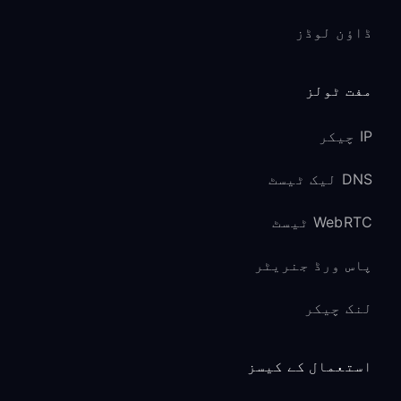
ڈاؤن لوڈز
مفت ٹولز
IP چیکر
DNS لیک ٹیسٹ
WebRTC ٹیسٹ
پاس ورڈ جنریٹر
لنک چیکر
استعمال کے کیسز