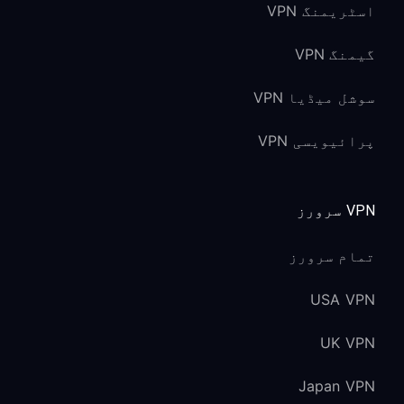
اسٹریمنگ VPN
گیمنگ VPN
سوشل میڈیا VPN
پرائیویسی VPN
VPN سرورز
تمام سرورز
USA VPN
UK VPN
Japan VPN