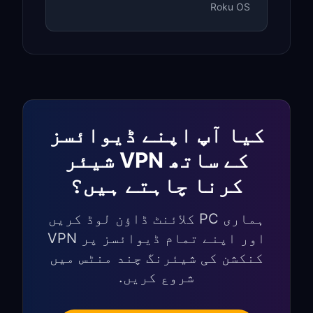
Roku OS
کیا آپ اپنے ڈیوائسز
کے ساتھ VPN شیئر
کرنا چاہتے ہیں؟
ہماری PC کلائنٹ ڈاؤن لوڈ کریں
اور اپنے تمام ڈیوائسز پر VPN
کنکشن کی شیئرنگ چند منٹس میں
شروع کریں.