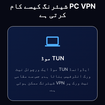
PC VPN شیئرنگ کیسے کام
کرتی ہے
TUN موڈ
ایڈوانسڈ TUN موڈ ایک ورچوئل نیٹ
ورک انٹرفیس بناتا ہے، جس سے مقامی
نیٹ ورک پر VPN شیئرنگ ممکن ہوتی
ہے.