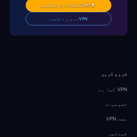
PC کلائنٹ ڈاؤن لوڈ کریں
VPN سرورز دیکھیں
شروع کریں
VPN کیا ہے
خصوصیات
مفت VPN
قیمتیں