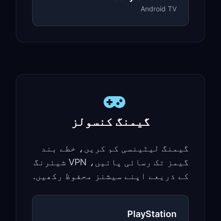
Android TV
گیمنگ کنسولز
گیمنگ لیٹینسی کم کریں، خطے بند
گیمز تک رسائی پائیں، VPN شیئرنگ
کے ذریعے اپنے سیشنز محفوظ رکھیں.
PlayStation