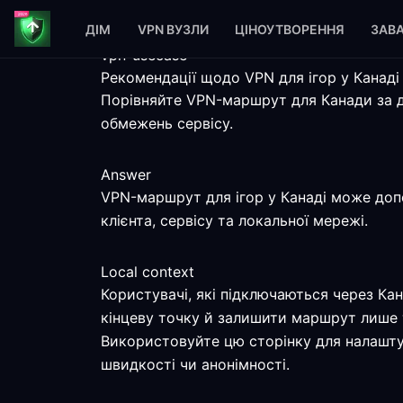
ДІМ
VPN ВУЗЛИ
ЦІНОУТВОРЕННЯ
ЗАВ
vpn-usecase
Рекомендації щодо VPN для ігор у Канаді
Порівняйте VPN-маршрут для Канади за д
обмежень сервісу.
Answer
VPN-маршрут для ігор у Канаді може допо
клієнта, сервісу та локальної мережі.
Local context
Користувачі, які підключаються через Ка
кінцеву точку й залишити маршрут лише т
Використовуйте цю сторінку для налаштув
швидкості чи анонімності.