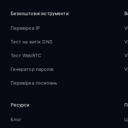
Безкоштовні інструменти
В
Перевірка IP
V
Тест на витік DNS
V
Тест WebRTC
V
Генератор паролів
V
Перевірка посилань
Ресурси
П
Блог
Ц