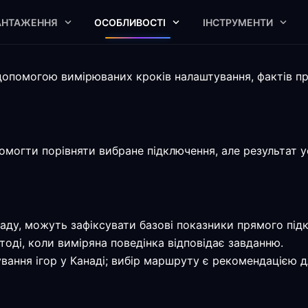
АНТАЖЕННЯ
ОСОБЛИВОСТІ
ІНСТРУМЕНТИ
опомогою вимірюваних кроків налаштування, фактів пр
могти порівняти вибране підключення, але результат ус
наду, можуть зафіксувати базові показники прямого під
оді, коли виміряна поведінка відповідає завданню.
ання ігор у Канаді; вибір маршруту є рекомендацією дл