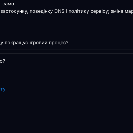
к само
застосунку, поведінку DNS і політику сервісу; зміна м
у покращує ігровий процес?
о?
уту