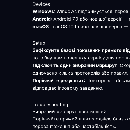
Devices
Windows
: Windows підтримується; перев
Android
: Android 7.0 або новішої версії 
macOS
: macOS 10.15 або новішої версії 
Setup
Зафіксуйте базові показники прямого пі
потрібну вам поведінку сервісу для порів
Підключіть один вибраний маршрут
: Ско
одночасно кілька протоколів або правил.
Порівняйте результат
: Повторіть той са
відповідає ігровому завданню.
Troubleshooting
Вибраний маршрут повільніший
Порівняйте прямий шлях з однією близьк
перевантаження або нестабільність.