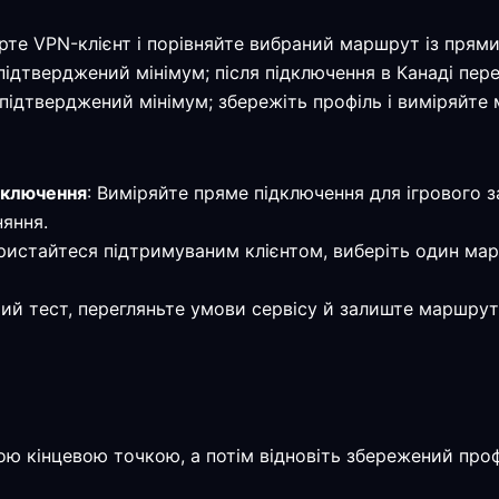
ірте VPN-клієнт і порівняйте вибраний маршрут із прям
— підтверджений мінімум; після підключення в Канаді пе
— підтверджений мінімум; збережіть профіль і виміряйт
дключення
: Виміряйте пряме підключення для ігрового з
няння.
ристайтеся підтримуваним клієнтом, виберіть один ма
мий тест, перегляньте умови сервісу й залиште маршрут
ою кінцевою точкою, а потім відновіть збережений про