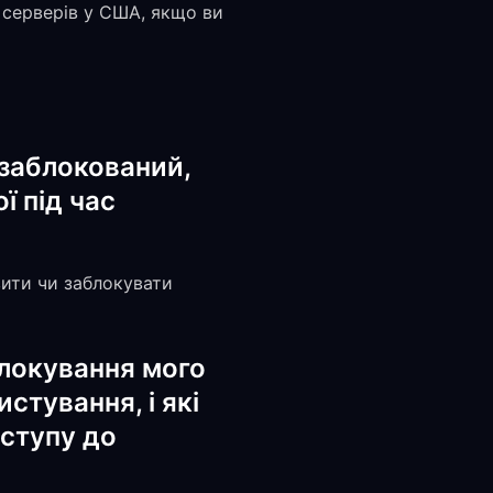
я серверів у США, якщо ви
н заблокований,
 під час
вити чи заблокувати
локування мого
стування, і які
оступу до