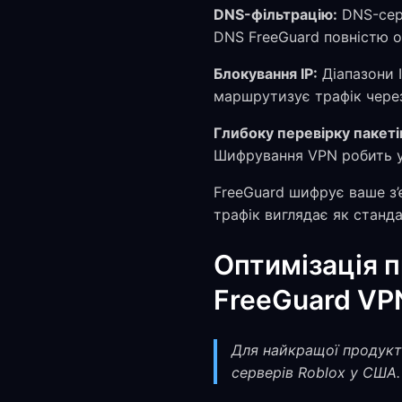
DNS-фільтрацію:
DNS-сер
DNS FreeGuard повністю о
Блокування IP:
Діапазони I
маршрутизує трафік через
Глибоку перевірку пакеті
Шифрування VPN робить ув
FreeGuard шифрує ваше з’
трафік виглядає як станда
Оптимізація 
FreeGuard VP
Для найкращої продукт
серверів Roblox у США.