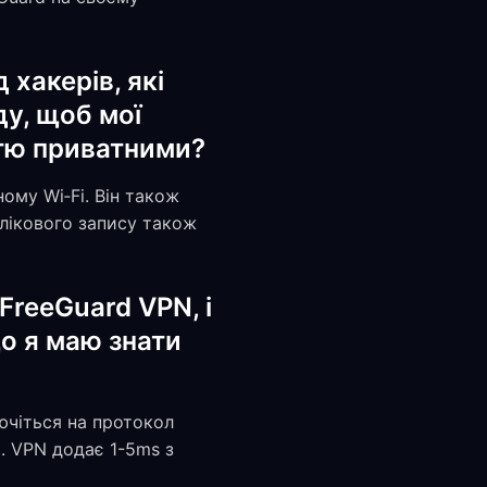
 хакерів, які
ду, щоб мої
стю приватними?
ому Wi‑Fi. Він також
блікового запису також
FreeGuard VPN, і
о я маю знати
ючіться на протокол
. VPN додає 1-5ms з