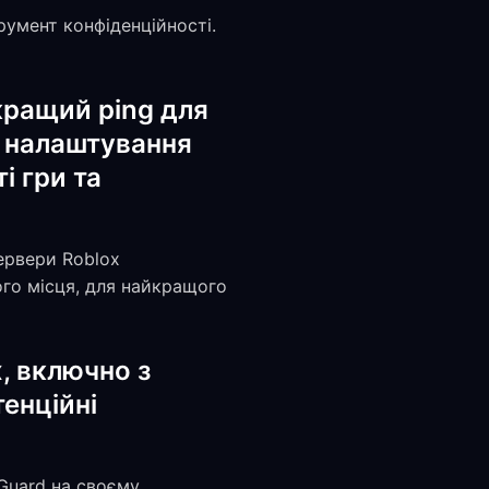
румент конфіденційності.
кращий ping для
і налаштування
і гри та
ервери Roblox
го місця, для найкращого
, включно з
тенційні
eGuard на своєму