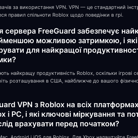
вачів за використання VPN. VPN — це стандартний інст
я правил спільноти Roblox щодо поведінки в грі.
я сервера FreeGuard забезпечує най
найменшою можливою затримкою, і як
урувати для найкращої продуктивност
мки?
ть найкращу продуктивність Roblox, оскільки ігрові с
іть розташування в США, найближче до вашого фізично
ard VPN з Roblox на всіх платформах
ox і PC, і які ключові міркування та по
слід врахувати перед початком?
ac, Android і iOS для Roblox. Для Xbox налаштуйте Fre