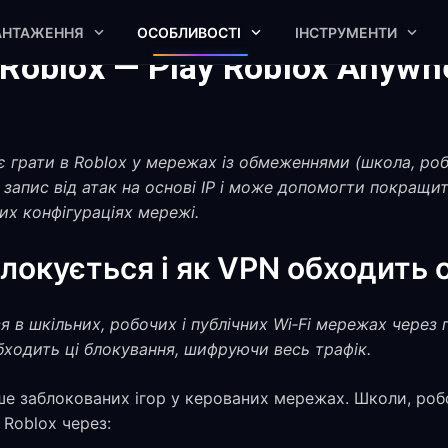
АНТАЖЕННЯ
ОСОБЛИВОСТІ
ІНСТРУМЕНТИ
 Roblox — Play Roblox Anywh
 грати в Roblox у мережах із обмеженнями (школа, робо
 запис від атак на основі IP і може допомогти покращ
ких конфігураціях мережі.
блокується і як VPN обходить
я в шкільних, робочих і публічних Wi‑Fi мережах через
ходить ці блокування, шифруючи весь трафік.
ше заблокованих ігор у керованих мережах. Школи, роб
 Roblox через: