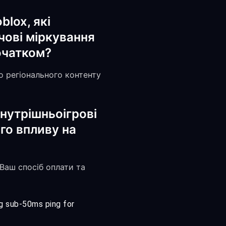
blox, які
ючові міркування
очатком?
до регіонального контенту
нутрішньоігрові
ого впливу на
 Ваш спосіб оплати та
ng sub-50ms ping for