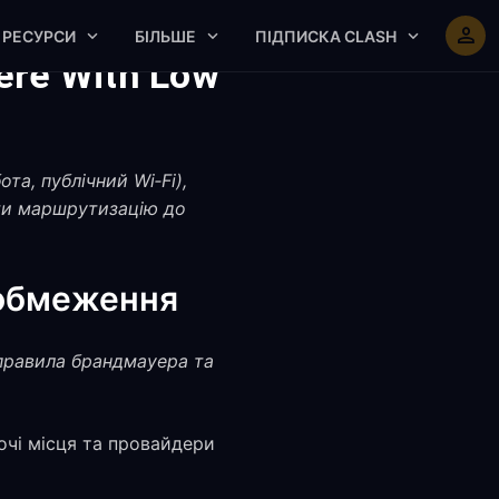
РЕСУРСИ
БІЛЬШЕ
ПІДПИСКА CLASH
ere With Low
та, публічний Wi‑Fi),
ити маршрутизацію до
 обмеження
 правила брандмауера та
очі місця та провайдери