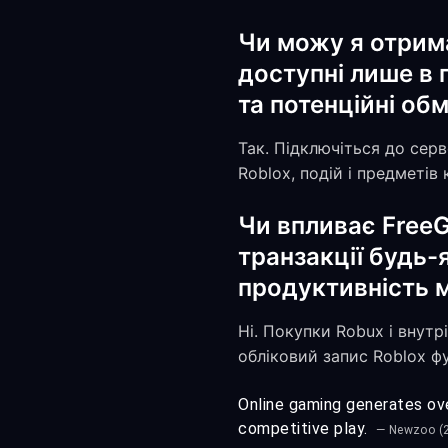
Чи можу я отрима
доступні лише в п
та потенційні об
Так. Підключіться до серв
Roblox, подій і предметів 
Чи впливає FreeG
транзакції будь-
продуктивність м
Ні. Покупки Robux і внут
обліковий запис Roblox ф
Online gaming generates over
competitive play.
— Newzoo (