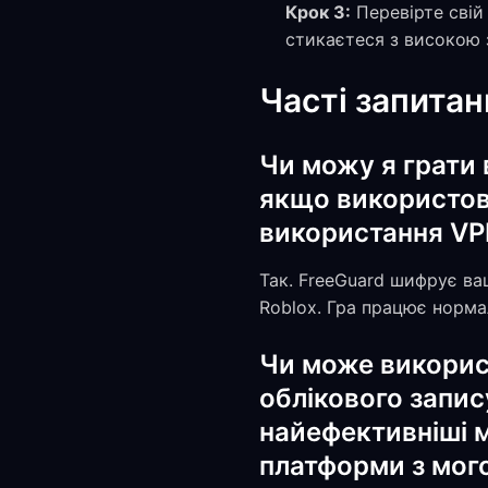
Крок 3:
Перевірте свій
стикаєтеся з високою
Часті запитан
Чи можу я грати в
якщо використов
використання VP
Так. FreeGuard шифрує ва
Roblox. Гра працює норма
Чи може викорис
облікового запису
найефективніші 
платформи з мог