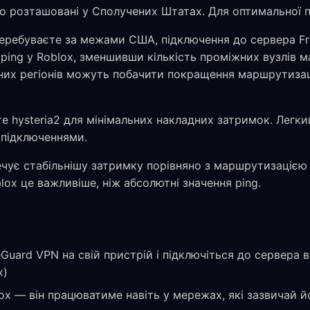
о розташовані у Сполучених Штатах. Для оптимальної п
еребуваєте за межами США, підключення до сервера F
ing у Roblox, зменшивши кількість проміжних вузлів м
ених регіонів можуть побачити покращення маршрутизаці
 hysteria2 для мінімальних накладних затримок. Легки
 підключеннями.
чує стабільнішу затримку порівняно з маршрутизацією
lox це важливіше, ніж абсолютні значення ping.
Guard VPN на свій пристрій і підключіться до сервера
x)
ox — він працюватиме навіть у мережах, які зазвичай 