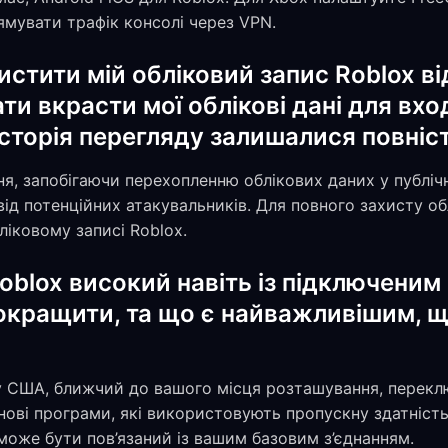
мувати трафік консолі через VPN.
стити мій обліковий запис Roblox від
и вкрасти мої облікові дані для вхо
 історія перегляду залишалися повні
я, запобігаючи перехопленню облікових даних у публічн
від потенційних атакувальників. Для повного захисту о
ліковому записі Roblox.
Roblox високий навіть із підключеним 
окращити, та що є найважливішим, щ
у США, ближчий до вашого місця розташування, перекл
онові програми, які використовують пропускну здатність
 може бути пов’язаний із вашим базовим з’єднанням.