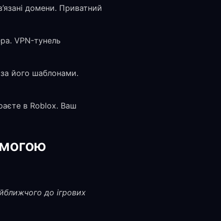
в’язані домени. Приватний
ера. VPN-тунель
 за його шаблонами.
раєте в Roblox. Ваш
омогою
айближчого до ігрових