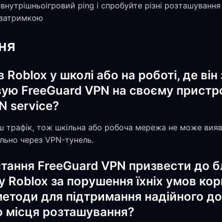
 внутрішньоігровий ping і спробуйте різні розташуванн
 затримкою
ня
 Roblox у школі або на роботі, де ві
ую FreeGuard VPN на своєму пристрої
N service?
ш трафік, тож шкільна або робоча мережа не може вия
льно через VPN-тунель.
тання FreeGuard VPN призвести до б
 Roblox за порушення їхніх умов кори
методи для підтримання надійного д
о місця розташування?