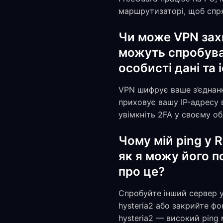
маршрутизаторі, щоб спря
Чи може VPN захи
можуть спробуват
особисті дані та
VPN шифрує ваше з’єднанн
приховує вашу IP-адресу 
увімкніть 2FA у своєму об
Чому мій ping у 
як я можу його п
про це?
Спробуйте інший сервер 
hysteria2 або закрийте ф
hysteria2 — високий ping