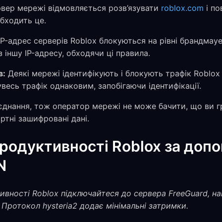
вер мережі відмовляється розв’язувати
roblox.com
і по
бходить це.
P-адрес серверів Roblox блокуються на рівні брандмау
 іншу IP-адресу, обходячи ці правила.
в:
Деякі мережі ідентифікують і блокують трафік Roblox
есь трафік однаковим, запобігаючи ідентифікації.
єднання, тож оператор мережі не може бачити, що ви г
ртні зашифровані дані.
продуктивності Roblox за доп
N
ивності Roblox підключайтеся до сервера FreeGuard, н
 Протокол hysteria2 додає мінімальні затримки.