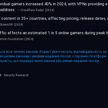
vidual gamers increased 40% in 2024, with VPNs providing e
P address.
— Cloudflare Radar (2024)
 content in 35+ countries, affecting pricing, release dates,
 SteamDB (2024)
ffic affects an estimated 1 in 5 online gamers during peak ho
ontier Foundation (2024)
ся всіх чинних законів. Користувачі несуть відповідальність за
 місцевим законам і умовам надання послуг сторонніх платформ. F
льність, що порушує чинні закони або умови надання послуг.
m
· Security Research