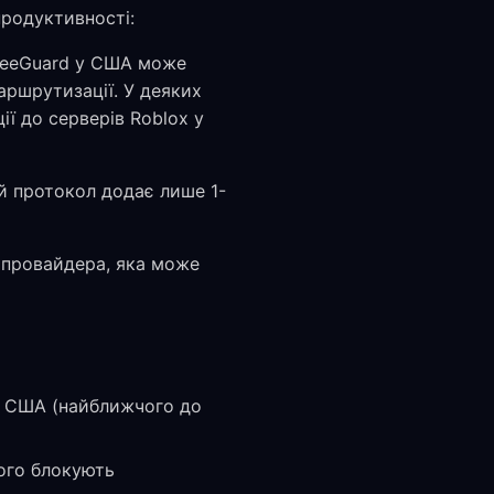
родуктивності:
reeGuard у США може
аршрутизації. У деяких
ї до серверів Roblox у
й протокол додає лише 1-
 провайдера, яка може
 в США (найближчого до
його блокують