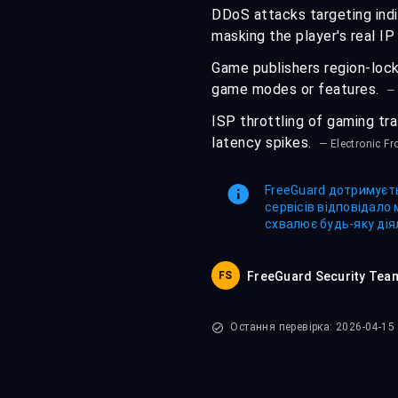
DDoS attacks targeting indi
masking the player's real I
Game publishers region-lock
game modes or features.
—
ISP throttling of gaming tra
latency spikes.
— Electronic Fr
FreeGuard дотримуєть
сервісів відповідало
схвалює будь-яку дія
FS
FreeGuard Security Tea
Остання перевірка: 2026-04-15