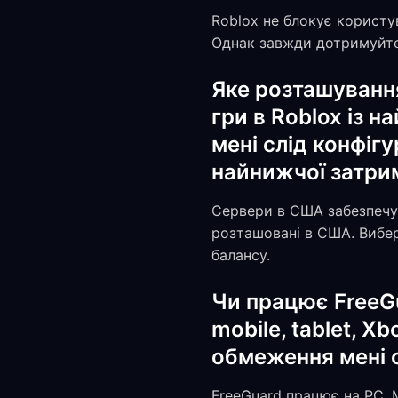
Roblox не блокує користу
Однак завжди дотримуйтес
Яке розташуванн
гри в Roblox із 
мені слід конфіг
найнижчої затри
Сервери в США забезпечую
розташовані в США. Вибер
балансу.
Чи працює FreeGu
mobile, tablet, Xb
обмеження мені 
FreeGuard працює на PC, M