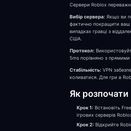
Сервери Roblox переважн
Вибір сервера:
Якщо ви п
фактично покращити ваш p
випадках гравці з віддал
США.
Протокол:
Використовуйте
5ms порівняно з прямими
Стабільність:
VPN забезпе
коливатися. Для гри в Rob
Як розпочати
Крок 1:
Встановіть Free
ігрових серверів Roblo
Крок 2:
Відкрийте Robl