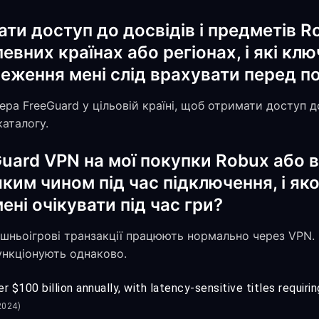
ти доступ до досвідів і предметів Ro
евних країнах або регіонах, і які кл
меження мені слід врахувати перед п
ера FreeGuard у цільовій країні, щоб отримати доступ 
каталогу.
uard VPN на мої покупки Robux або в
яким чином під час підключення, і як
ені очікувати під час гри?
рішньоігрові транзакції працюють нормально через VPN.
ункціонують однаково.
 $100 billion annually, with latency-sensitive titles requiri
2024)