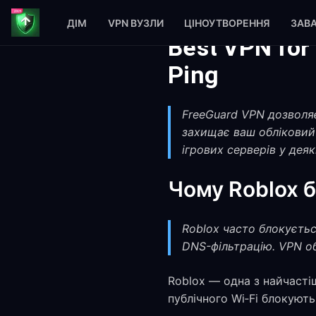
ДІМ
VPN ВУЗЛИ
ЦІНОУТВОРЕННЯ
ЗАВ
Best VPN for
Ping
FreeGuard VPN дозволяє
захищає ваш обліковий
ігрових серверів у дея
Чому Roblox 
Roblox часто блокуєтьс
DNS-фільтрацію. VPN об
Roblox — одна з найчасті
публічного Wi‑Fi блокують