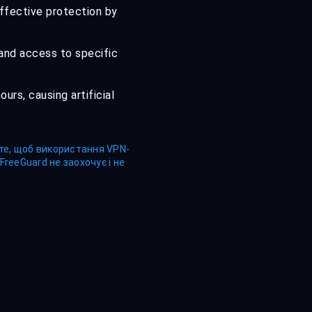
ffective protection by
 and access to specific
urs, causing artificial
 те, щоб використання VPN-
reeGuard не заохочує і не