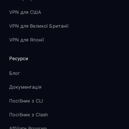
VPN для США
VPN для Великої Британії
VPN для Японії
Ресурси
Блог
Документація
Посібник з CLI
Посібник з Clash
Affiliate Program