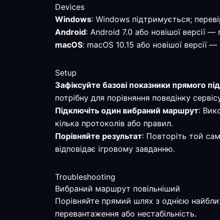
Devices
Windows
: Windows підтримується; переві
Android
: Android 7.0 або новішої версії 
macOS
: macOS 10.15 або новішої версії 
Setup
Зафіксуйте базові показники прямого пі
потрібну для порівняння поведінку сервісу
Підключіть один вибраний маршрут
: Вик
кілька протоколів або правил.
Порівняйте результат
: Повторіть той са
відповідає ігровому завданню.
Troubleshooting
Вибраний маршрут повільніший
Порівняйте прямий шлях з однією найбли
перевантаження або нестабільність.