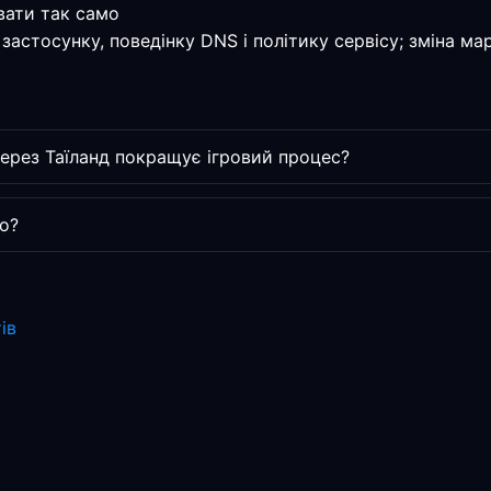
вати так само
застосунку, поведінку DNS і політику сервісу; зміна м
ерез Таїланд покращує ігровий процес?
о?
ів