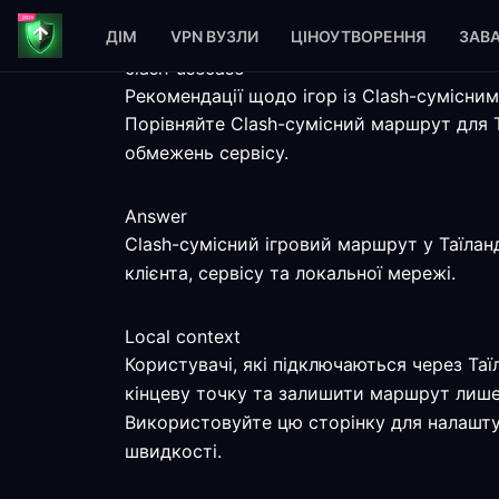
ДІМ
VPN ВУЗЛИ
ЦІНОУТВОРЕННЯ
ЗАВ
clash-usecase
Рекомендації щодо ігор із Clash-сумісни
Порівняйте Clash-сумісний маршрут для 
обмежень сервісу.
Answer
Clash-сумісний ігровий маршрут у Таїлан
клієнта, сервісу та локальної мережі.
Local context
Користувачі, які підключаються через Та
кінцеву точку та залишити маршрут лише 
Використовуйте цю сторінку для налаштув
швидкості.