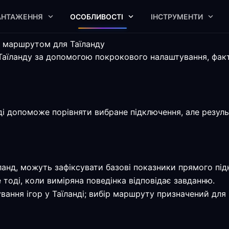
АНТАЖЕННЯ
ОСОБЛИВОСТІ
ІНСТРУМЕНТИ
м маршрутом для Таїланду
Таїланду за допомогою покрокового налаштування, факт
ді допоможе порівняти вибране підключення, але результ
їланд, можуть зафіксувати базові показники прямого пі
тоді, коли виміряна поведінка відповідає завданню.
ання ігор у Таїланді; вибір маршруту призначений для 