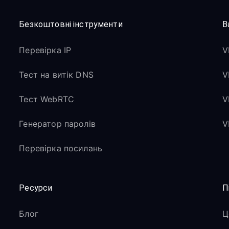
Безкоштовні інструменти
В
Перевірка IP
V
Тест на витік DNS
V
Тест WebRTC
V
Генератор паролів
V
Перевірка посилань
Ресурси
П
Блог
Ц