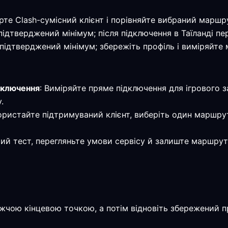
рте Clash-сумісний клієнт і порівняйте вибраний маршр
— підтверджений мінімум; після підключення в Таїланді 
— підтверджений мінімум; збережіть профіль і виміряйт
дключення
: Виміряйте пряме підключення для ігрового з
.
ористайте підтримуваний клієнт, виберіть один маршрут
мий тест, перегляньте умови сервісу й залиште маршрут
жчою кінцевою точкою, а потім відновіть збережений 