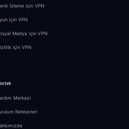
çerik İzleme için VPN
yun için VPN
osyal Medya için VPN
izlilik için VPN
estek
ardım Merkezi
urulum Rehberleri
akkımızda