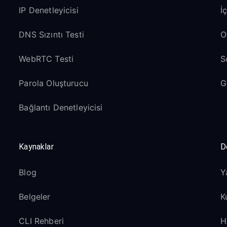
IP Denetleyicisi
İ
DNS Sızıntı Testi
O
WebRTC Testi
S
Parola Oluşturucu
G
Bağlantı Denetleyicisi
Kaynaklar
D
Blog
Y
Belgeler
K
CLI Rehberi
H