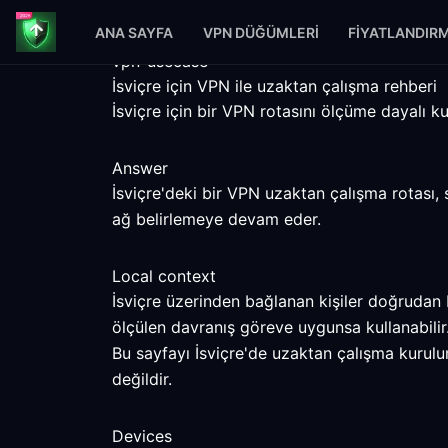
ANA SAYFA
VPN DÜĞÜMLERI
FIYATLANDIR
vpn-usecase
İsviçre için VPN ile uzaktan çalışma rehberi
İsviçre için bir VPN rotasını ölçüme dayalı kur
Answer
İsviçre'deki bir VPN uzaktan çalışma rotası, 
ağ belirlemeye devam eder.
Local context
İsviçre üzerinden bağlanan kişiler doğrudan b
ölçülen davranış göreve uygunsa kullanabilir
Bu sayfayı İsviçre'de uzaktan çalışma kurulum
değildir.
Devices