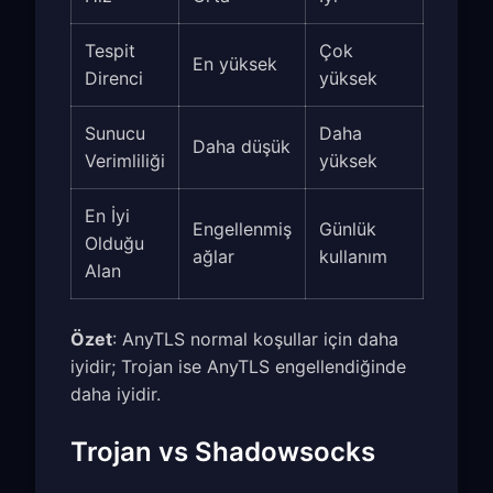
Tespit
Çok
En yüksek
Direnci
yüksek
Sunucu
Daha
Daha düşük
Verimliliği
yüksek
En İyi
Engellenmiş
Günlük
Olduğu
ağlar
kullanım
Alan
Özet
: AnyTLS normal koşullar için daha
iyidir; Trojan ise AnyTLS engellendiğinde
daha iyidir.
Trojan vs Shadowsocks