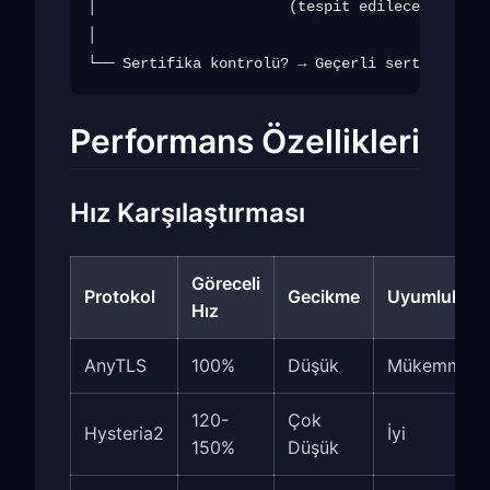
│                      (tespit edilecek VPN iş
│

Performans Özellikleri
Hız Karşılaştırması
Göreceli
Protokol
Gecikme
Uyumluluk
Hız
AnyTLS
100%
Düşük
Mükemmel
120-
Çok
Hysteria2
İyi
150%
Düşük