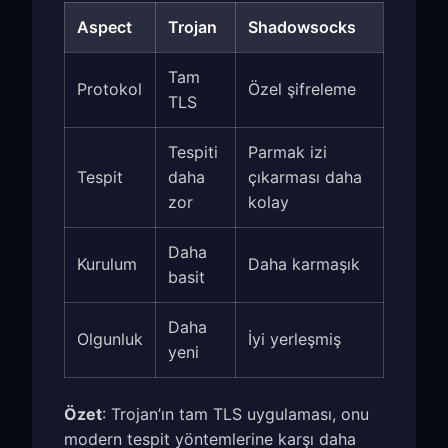
Aspect
Trojan
Shadowsocks
Tam
Protokol
Özel şifreleme
TLS
Tespiti
Parmak izi
Tespit
daha
çıkarması daha
zor
kolay
Daha
Kurulum
Daha karmaşık
basit
Daha
Olgunluk
İyi yerleşmiş
yeni
Özet
: Trojan’ın tam TLS uygulaması, onu
modern tespit yöntemlerine karşı daha