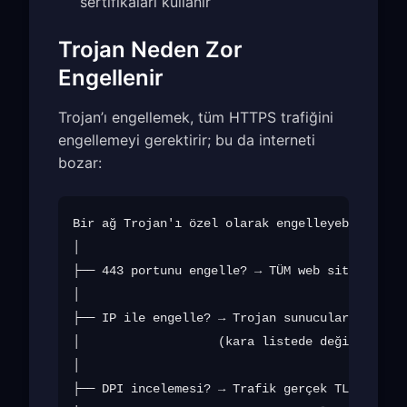
sertifikaları kullanır
Trojan Neden Zor
Engellenir
Trojan’ı engellemek, tüm HTTPS trafiğini
engellemeyi gerektirir; bu da interneti
bozar:
Bir ağ Trojan'ı özel olarak engelleyebilir mi?
│

├── 443 portunu engelle? → TÜM web sitelerini 
│

├── IP ile engelle? → Trojan sunucularının tem
│                   (kara listede değildir)

│

├── DPI incelemesi? → Trafik gerçek TLS'tir
